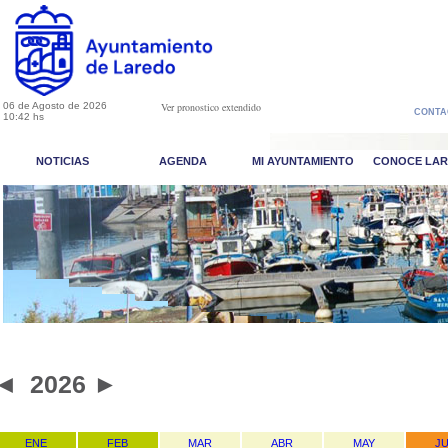
06 de Agosto de 2026
Ver pronostico extendido
CONTA
10:42 hs
NOTICIAS
AGENDA
MI AYUNTAMIENTO
CONOCE LA
◄
2026
►
ENE
FEB
MAR
ABR
MAY
J