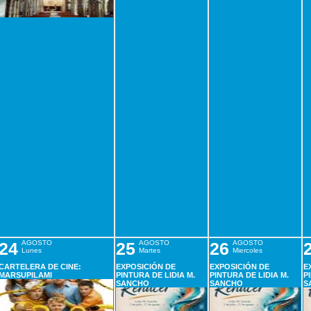
24
AGOSTO
25
AGOSTO
26
AGOSTO
Lunes
Martes
Miercoles
CARTELERA DE CINE:
EXPOSICIÓN DE
EXPOSICIÓN DE
E
MARSUPILAMI
PINTURA DE LIDIA M.
PINTURA DE LIDIA M.
P
SANCHO
SANCHO
S