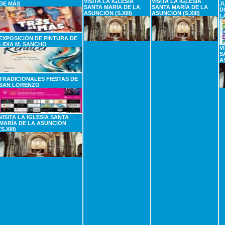
VISITA LA IGLESIA
VISITA LA IGLESIA
DE MÁS
J
SANTA MARÍA DE LA
SANTA MARÍA DE LA
D
ASUNCIÓN (S.XIII)
ASUNCIÓN (S.XIII)
L
EXPOSICIÓN DE PINTURA DE
LIDIA M. SANCHO
V
S
A
TRADICIONALES FIESTAS DE
SAN LORENZO
VISITA LA IGLESIA SANTA
MARÍA DE LA ASUNCIÓN
(S.XIII)