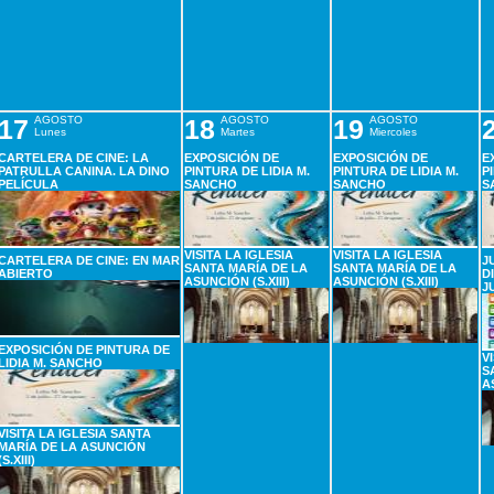
17
AGOSTO
18
AGOSTO
19
AGOSTO
Lunes
Martes
Miercoles
CARTELERA DE CINE: LA
EXPOSICIÓN DE
EXPOSICIÓN DE
E
PATRULLA CANINA. LA DINO
PINTURA DE LIDIA M.
PINTURA DE LIDIA M.
P
PELÍCULA
SANCHO
SANCHO
S
VISITA LA IGLESIA
VISITA LA IGLESIA
CARTELERA DE CINE: EN MAR
J
SANTA MARÍA DE LA
SANTA MARÍA DE LA
ABIERTO
D
ASUNCIÓN (S.XIII)
ASUNCIÓN (S.XIII)
J
EXPOSICIÓN DE PINTURA DE
V
LIDIA M. SANCHO
S
A
VISITA LA IGLESIA SANTA
MARÍA DE LA ASUNCIÓN
(S.XIII)