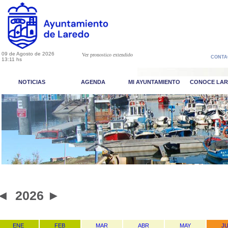
09 de Agosto de 2026
Ver pronostico extendido
CONTA
13:11 hs
NOTICIAS
AGENDA
MI AYUNTAMIENTO
CONOCE LA
◄
2026
►
ENE
FEB
MAR
ABR
MAY
J