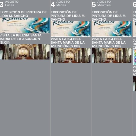
3
AGOSTO
4
AGOSTO
5
AGOSTO
Lunes
Martes
Miercoles
EXPOSICIÓN DE PINTURA DE
EXPOSICIÓN DE
EXPOSICIÓN DE
E
LIDIA M. SANCHO
PINTURA DE LIDIA M.
PINTURA DE LIDIA M.
P
SANCHO
SANCHO
S
VISITA LA IGLESIA SANTA
MARÍA DE LA ASUNCIÓN
VISITA LA IGLESIA
VISITA LA IGLESIA
J
(S.XIII)
SANTA MARÍA DE LA
SANTA MARÍA DE LA
D
ASUNCIÓN (S.XIII)
ASUNCIÓN (S.XIII)
C
V
S
A