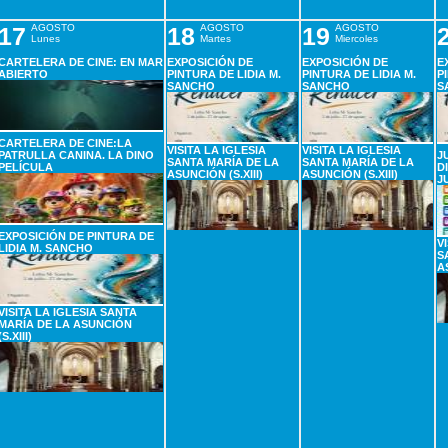
17
AGOSTO
18
AGOSTO
19
AGOSTO
Lunes
Martes
Miercoles
CARTELERA DE CINE: EN MAR
EXPOSICIÓN DE
EXPOSICIÓN DE
E
ABIERTO
PINTURA DE LIDIA M.
PINTURA DE LIDIA M.
P
SANCHO
SANCHO
S
CARTELERA DE CINE:LA
VISITA LA IGLESIA
VISITA LA IGLESIA
PATRULLA CANINA. LA DINO
J
SANTA MARÍA DE LA
SANTA MARÍA DE LA
PELÍCULA
D
ASUNCIÓN (S.XIII)
ASUNCIÓN (S.XIII)
J
EXPOSICIÓN DE PINTURA DE
V
LIDIA M. SANCHO
S
A
VISITA LA IGLESIA SANTA
MARÍA DE LA ASUNCIÓN
(S.XIII)