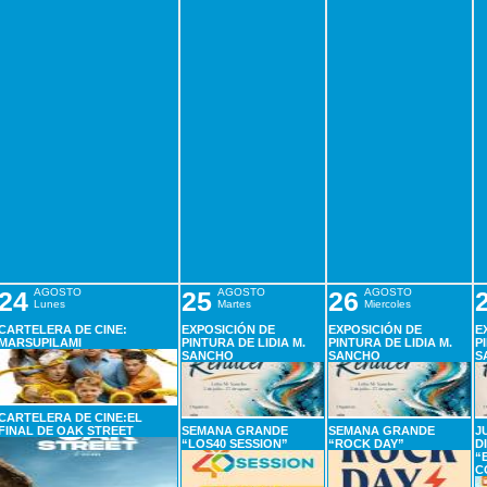
24
AGOSTO
25
AGOSTO
26
AGOSTO
Lunes
Martes
Miercoles
CARTELERA DE CINE:
EXPOSICIÓN DE
EXPOSICIÓN DE
E
MARSUPILAMI
PINTURA DE LIDIA M.
PINTURA DE LIDIA M.
P
SANCHO
SANCHO
S
CARTELERA DE CINE:EL
FINAL DE OAK STREET
SEMANA GRANDE
SEMANA GRANDE
J
“LOS40 SESSION”
“ROCK DAY”
D
“
C