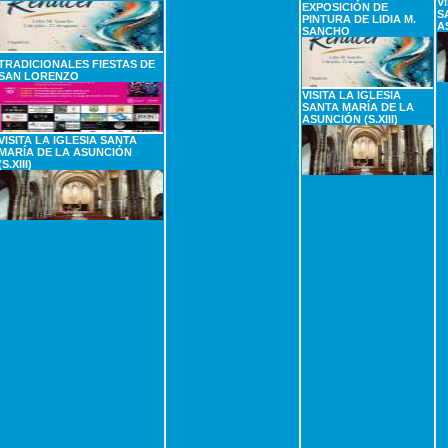
V
EXPOSICIÓN DE
S
PINTURA DE LIDIA M.
A
SANCHO
TRADICIONALES FIESTAS DE
SAN LORENZO
VISITA LA IGLESIA
SANTA MARÍA DE LA
ASUNCIÓN (S.XIII)
VISITA LA IGLESIA SANTA
MARÍA DE LA ASUNCIÓN
(S.XIII)