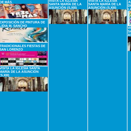
VISITA LA IGLESIA
VISITA LA IGLESIA
DE MÁS
J
SANTA MARÍA DE LA
SANTA MARÍA DE LA
D
ASUNCIÓN (S.XIII)
ASUNCIÓN (S.XIII)
L
EXPOSICIÓN DE PINTURA DE
LIDIA M. SANCHO
V
S
A
TRADICIONALES FIESTAS DE
SAN LORENZO
VISITA LA IGLESIA SANTA
MARÍA DE LA ASUNCIÓN
(S.XIII)