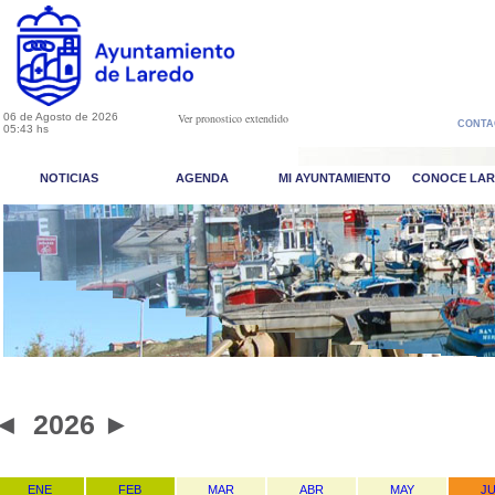
06 de Agosto de 2026
Ver pronostico extendido
CONTA
05:43 hs
NOTICIAS
AGENDA
MI AYUNTAMIENTO
CONOCE LA
◄
2026
►
ENE
FEB
MAR
ABR
MAY
J