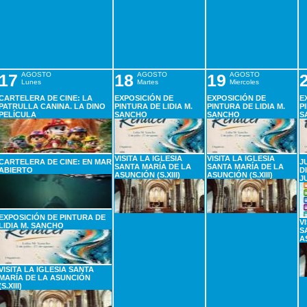
17
AGOSTO
18
AGOSTO
19
AGOSTO
Lunes
Martes
Miercoles
CARTELERA DE CINE: LA
EXPOSICIÓN DE
EXPOSICIÓN DE
E
PATRULLA CANINA. LA DINO
PINTURA DE LIDIA M.
PINTURA DE LIDIA M.
P
PELÍCULA
SANCHO
SANCHO
S
VISITA LA IGLESIA
VISITA LA IGLESIA
CARTELERA DE CINE: EN MAR
J
SANTA MARÍA DE LA
SANTA MARÍA DE LA
ABIERTO
D
ASUNCIÓN (S.XIII)
ASUNCIÓN (S.XIII)
J
EXPOSICIÓN DE PINTURA DE
V
LIDIA M. SANCHO
S
A
VISITA LA IGLESIA SANTA
MARÍA DE LA ASUNCIÓN
(S.XIII)