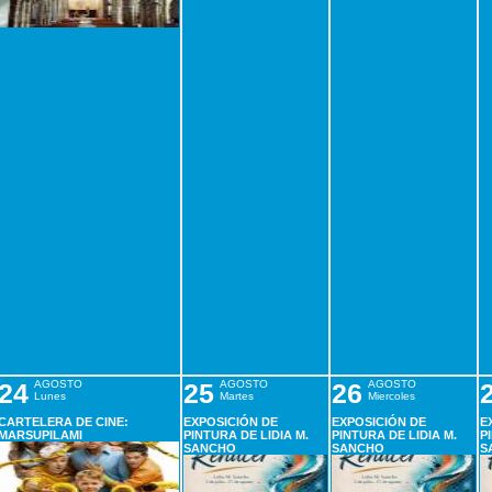
24
AGOSTO
25
AGOSTO
26
AGOSTO
Lunes
Martes
Miercoles
CARTELERA DE CINE:
EXPOSICIÓN DE
EXPOSICIÓN DE
E
MARSUPILAMI
PINTURA DE LIDIA M.
PINTURA DE LIDIA M.
P
SANCHO
SANCHO
S