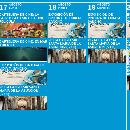
17
AGOSTO
18
AGOSTO
19
AGOSTO
Lunes
Martes
Miercoles
CARTELERA DE CINE: LA
EXPOSICIÓN DE
EXPOSICIÓN DE
E
PATRULLA CANINA. LA DINO
PINTURA DE LIDIA M.
PINTURA DE LIDIA M.
P
PELÍCULA
SANCHO
SANCHO
S
VISITA LA IGLESIA
VISITA LA IGLESIA
CARTELERA DE CINE: EN MAR
J
SANTA MARÍA DE LA
SANTA MARÍA DE LA
ABIERTO
D
ASUNCIÓN (S.XIII)
ASUNCIÓN (S.XIII)
J
EXPOSICIÓN DE PINTURA DE
V
LIDIA M. SANCHO
S
A
VISITA LA IGLESIA SANTA
MARÍA DE LA ASUNCIÓN
(S.XIII)