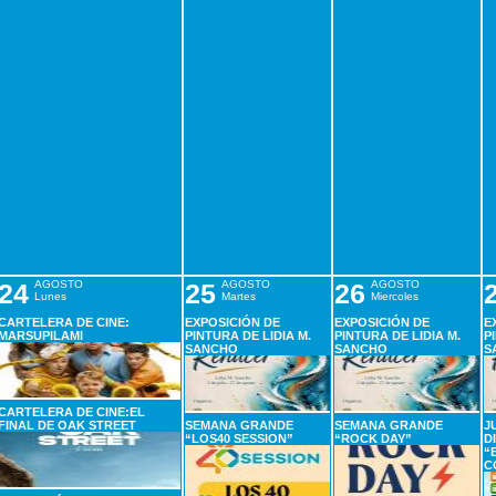
24
AGOSTO
25
AGOSTO
26
AGOSTO
Lunes
Martes
Miercoles
CARTELERA DE CINE:
EXPOSICIÓN DE
EXPOSICIÓN DE
E
MARSUPILAMI
PINTURA DE LIDIA M.
PINTURA DE LIDIA M.
P
SANCHO
SANCHO
S
CARTELERA DE CINE:EL
FINAL DE OAK STREET
SEMANA GRANDE
SEMANA GRANDE
J
“LOS40 SESSION”
“ROCK DAY”
D
“
C