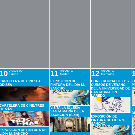
10
AGOSTO
11
AGOSTO
12
AGOSTO
Lunes
Martes
Miercoles
CARTELERA DE CINE: LA
EXPOSICIÓN DE
CONFERENCIA DE LOS
E
ODISEA
PINTURA DE LIDIA M.
CURSOS DE VERANO
P
SANCHO
DE LA UNIVERSIDAD DE
S
CANTABRIA, EN
LAREDO
CARTELERA DE CINE:TRES
VISITA LA IGLESIA
DE MÁS
J
SANTA MARÍA DE LA
D
ASUNCIÓN (S.XIII)
EXPOSICIÓN DE
L
PINTURA DE LIDIA M.
SANCHO
EXPOSICIÓN DE PINTURA DE
LIDIA M. SANCHO