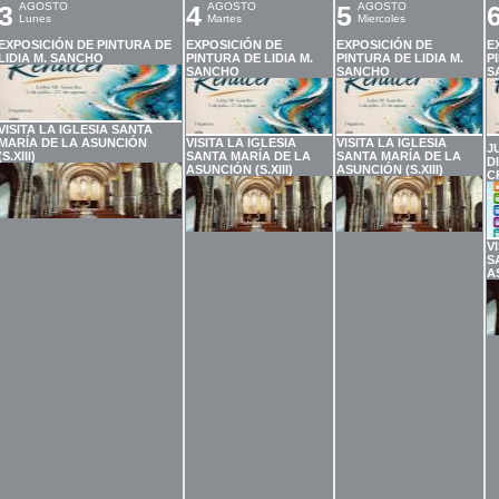
3
AGOSTO
4
AGOSTO
5
AGOSTO
Lunes
Martes
Miercoles
EXPOSICIÓN DE PINTURA DE
EXPOSICIÓN DE
EXPOSICIÓN DE
E
LIDIA M. SANCHO
PINTURA DE LIDIA M.
PINTURA DE LIDIA M.
P
SANCHO
SANCHO
S
VISITA LA IGLESIA SANTA
MARÍA DE LA ASUNCIÓN
VISITA LA IGLESIA
VISITA LA IGLESIA
J
(S.XIII)
SANTA MARÍA DE LA
SANTA MARÍA DE LA
D
ASUNCIÓN (S.XIII)
ASUNCIÓN (S.XIII)
C
V
S
A