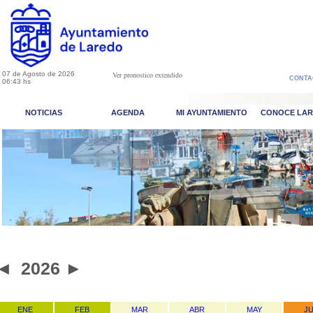
07 de Agosto de 2026
Ver pronostico extendido
CONTA
06:43 hs
NOTICIAS
AGENDA
MI AYUNTAMIENTO
CONOCE LA
◄
2026
►
ENE
FEB
MAR
ABR
MAY
J