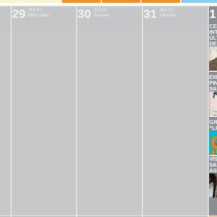
29
JULIO
30
JULIO
31
JULIO
1
Miercoles
Jueves
Viernes
CE
IN
ÚL
DE
EX
PI
SA
GR
“L
VI
SA
AS