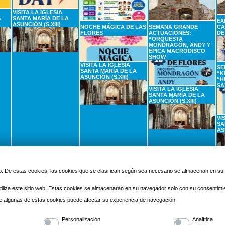
VISITA LA IGLESIA
A
SANTA MARÍA DE LA
EX
ASUNCIÓN (S.XIII)
NOCHE MÁGICA DE LAS
SEMANA GRANDE
CA
FLORES
ACTUACIONES:
DE
“ORQUESTA
MONDRAGÓN, ANDY Y
ÉPICA MACRODISCO
SHOW
VISITA LA IGLESIA
SE
SANTA MARÍA DE LA
“K
ASUNCIÓN (S.XIII)
“H
SA
VISITA LA IGLESIA
SANTA MARÍA DE LA
ASUNCIÓN (S.XIII)
VI
SA
AS
2
SEPTIEMBRE
3
SEPTIEMBRE
4
SEPTIEMBRE
5
Miercoles
Jueves
Viernes
 web. De estas cookies, las cookies que se clasifican según sea necesario se almacenan en s
iliza este sitio web. Estas cookies se almacenarán en su navegador solo con su consentimi
 de algunas de estas cookies puede afectar su experiencia de navegación.
Personalización
Analítica