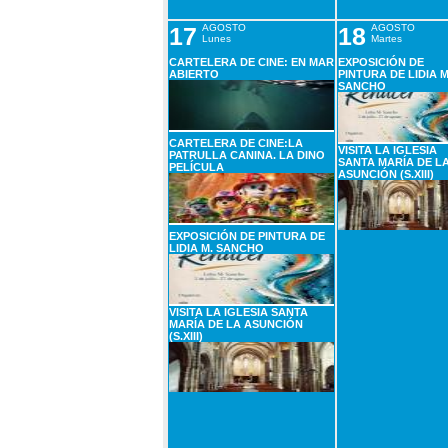
17
AGOSTO
18
AGOSTO
Lunes
Martes
CARTELERA DE CINE: EN MAR
EXPOSICIÓN DE
ABIERTO
PINTURA DE LIDIA M
SANCHO
CARTELERA DE CINE:LA
VISITA LA IGLESIA
PATRULLA CANINA. LA DINO
SANTA MARÍA DE L
PELÍCULA
ASUNCIÓN (S.XIII)
EXPOSICIÓN DE PINTURA DE
LIDIA M. SANCHO
VISITA LA IGLESIA SANTA
MARÍA DE LA ASUNCIÓN
(S.XIII)