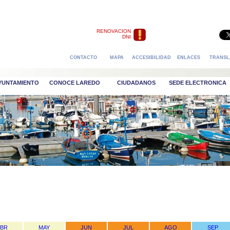
RENOVACION
DNI
CONTACTO
MAPA
ACCESIBILIDAD
ENLACES
TRANSL
AYUNTAMIENTO
CONOCE LAREDO
CIUDADANOS
SEDE ELECTRONICA
ABR
MAY
JUN
JUL
AGO
SEP