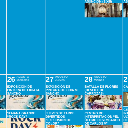
ASUNCIÓN (S.XIII)
AS
26
AGOSTO
27
AGOSTO
28
AGOSTO
2
Miercoles
Jueves
Viernes
EXPOSICIÓN DE
EXPOSICIÓN DE
BATALLA DE FLORES
CA
.
PINTURA DE LIDIA M.
PINTURA DE LIDIA M.
(DESFILE DE
EL
SANCHO
SANCHO
CARROZAS)
CE
SEMANA GRANDE
JUEVES DE TARDE
CENTRO DE
IN
“ROCK DAY”
DIVERTIDOS
INTERPRETACIÓN “EL
ÚL
“EXPLOSIÓN DE
ÚLTIMO DESEMBARCO
DE
COLOR”
DE CARLOS V”