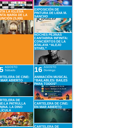
EXPOSICIÓN DE
SITA LA IGLESIA
PINTURA DE LIDIA M.
NTA MARÍA DE LA
SANCHO
UNCIÓN (S.XIII)
NOCHES PEJINAS
CANTABRIA INFINITA:
CONCIERTOS DE LA
ATALAYA “ALEJO
STIVEL”
5
AGOSTO
16
AGOSTO
Sábado
Domingo
RTELERA DE CINE:
ANIMACIÓN MUSICAL
 MAR ABIERTO
“BAILABLES: BAILES
PARA TODOS”
RTELERA DE
NE:LA PATRULLA
CARTELERA DE CINE:
NINA. LA DINO
EN MAR ABIERTO
LÍCULA
CARTELERA DE