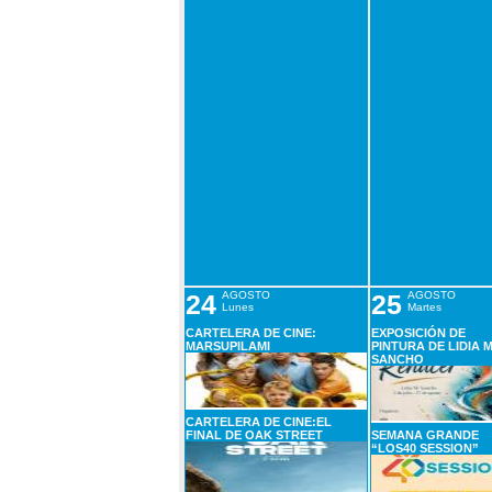
24
AGOSTO
25
AGOSTO
Lunes
Martes
CARTELERA DE CINE:
EXPOSICIÓN DE
MARSUPILAMI
PINTURA DE LIDIA M
SANCHO
CARTELERA DE CINE:EL
FINAL DE OAK STREET
SEMANA GRANDE
“LOS40 SESSION”