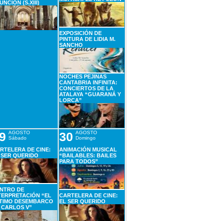
UNCIÓN (S.XIII)
EXPOSICIÓN DE
PINTURA DE LIDIA M.
SANCHO
NOCHES PEJINAS
CANTABRIA INFINITA:
CONCIERTOS DE LA
ATALAYA “GUARANÁ Y
LORCA”
9
AGOSTO
30
AGOSTO
Sábado
Domingo
RTELERA DE CINE:
ANIMACIÓN MUSICAL
 SER QUERIDO
“BAILABLES: BAILES
PARA TODOS”
NTRO DE
TERPRETACIÓN “EL
CARTELERA DE CINE:
TIMO DESEMBARCO
EL SER QUERIDO
 CARLOS V”