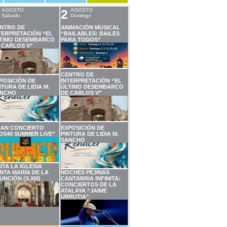
AGOSTO
2
AGOSTO
Sábado
Domingo
NTRO DE
ANIMACIÓN MUSICAL
TERPRETACIÓN “EL
“BAILABLES: BAILES
TIMO DESEMBARCO
PARA TODOS”
 CARLOS V”
CENTRO DE
POSICIÓN DE
INTERPRETACIÓN “EL
NTURA DE LIDIA M.
ÚLTIMO DESEMBARCO
NCHO
DE CARLOS V”
AN CONCIERTO
EXPOSICIÓN DE
OS40 SUMMER LIVE”
PINTURA DE LIDIA M.
SANCHO
SITA LA IGLESIA
NTA MARÍA DE LA
NOCHES PEJINAS
UNCIÓN (S.XIII)
CANTABRIA INFINITA:
CONCIERTOS DE LA
ATALAYA “JAIME
URRUTIA”