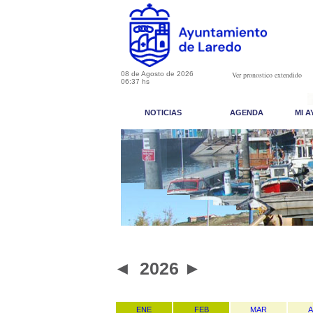
08 de Agosto de 2026
Ver pronostico extendido
06:37 hs
NOTICIAS
AGENDA
MI 
◄
2026
►
ENE
FEB
MAR