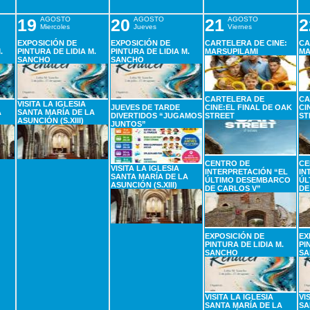
19
AGOSTO
20
AGOSTO
21
AGOSTO
2
Miercoles
Jueves
Viernes
EXPOSICIÓN DE
EXPOSICIÓN DE
CARTELERA DE CINE:
CA
.
PINTURA DE LIDIA M.
PINTURA DE LIDIA M.
MARSUPILAMI
MA
SANCHO
SANCHO
CARTELERA DE
CA
VISITA LA IGLESIA
JUEVES DE TARDE
CINE:EL FINAL DE OAK
CI
A
SANTA MARÍA DE LA
DIVERTIDOS “JUGAMOS
STREET
ST
ASUNCIÓN (S.XIII)
JUNTOS”
CENTRO DE
CE
VISITA LA IGLESIA
INTERPRETACIÓN “EL
IN
SANTA MARÍA DE LA
ÚLTIMO DESEMBARCO
ÚL
ASUNCIÓN (S.XIII)
DE CARLOS V”
DE
EXPOSICIÓN DE
EX
PINTURA DE LIDIA M.
PI
SANCHO
SA
VISITA LA IGLESIA
VI
SANTA MARÍA DE LA
SA