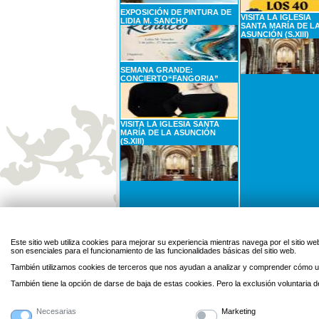
EXPOSICIÓN DE PINTURA DE
VISITA LA IGLESIA
LIDIA M. SANCHO
SANTA MARÍA DE L
ASUNCIÓN (S.XIII)
SEMANA GRANDE:
CONCIERTO“FANGORIA”
VISITA LA IGLESIA SANTA
MARÍA DE LA ASUNCIÓN
(S.XIII)
31
AGOSTO
1
SEPTIEMBRE
Lunes
Martes
Este sitio web utiliza cookies para mejorar su experiencia mientras navega por el sitio
son esenciales para el funcionamiento de las funcionalidades básicas del sitio web.
CARTELERA DE CINE: EL SER
QUERIDO
También utilizamos cookies de terceros que nos ayudan a analizar y comprender cómo ut
También tiene la opción de darse de baja de estas cookies. Pero la exclusión voluntaria
Necesarias
Marketing