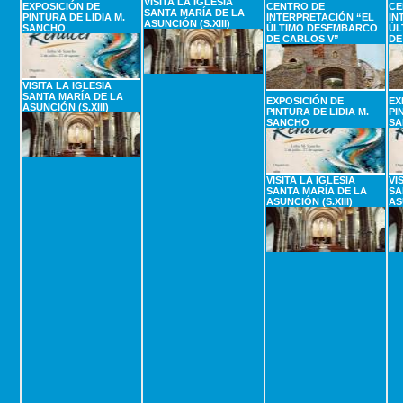
VISITA LA IGLESIA
EXPOSICIÓN DE
CENTRO DE
CE
SANTA MARÍA DE LA
PINTURA DE LIDIA M.
INTERPRETACIÓN “EL
IN
ASUNCIÓN (S.XIII)
SANCHO
ÚLTIMO DESEMBARCO
ÚL
DE CARLOS V”
DE
VISITA LA IGLESIA
SANTA MARÍA DE LA
EXPOSICIÓN DE
EX
ASUNCIÓN (S.XIII)
PINTURA DE LIDIA M.
PI
SANCHO
SA
VISITA LA IGLESIA
VI
SANTA MARÍA DE LA
SA
ASUNCIÓN (S.XIII)
AS