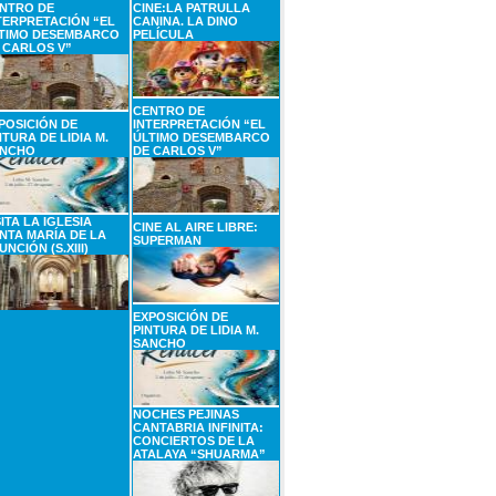
NTRO DE
CINE:LA PATRULLA
TERPRETACIÓN “EL
CANINA. LA DINO
TIMO DESEMBARCO
PELÍCULA
 CARLOS V”
CENTRO DE
POSICIÓN DE
INTERPRETACIÓN “EL
NTURA DE LIDIA M.
ÚLTIMO DESEMBARCO
NCHO
DE CARLOS V”
SITA LA IGLESIA
CINE AL AIRE LIBRE:
NTA MARÍA DE LA
SUPERMAN
UNCIÓN (S.XIII)
EXPOSICIÓN DE
PINTURA DE LIDIA M.
SANCHO
NOCHES PEJINAS
CANTABRIA INFINITA:
CONCIERTOS DE LA
ATALAYA “SHUARMA”