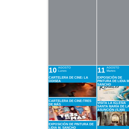
10
AGOSTO
11
AGOSTO
Lunes
Martes
CARTELERA DE CINE: LA
EXPOSICIÓN DE
ODISEA
PINTURA DE LIDIA M
SANCHO
CARTELERA DE CINE:TRES
VISITA LA IGLESIA
DE MÁS
SANTA MARÍA DE L
ASUNCIÓN (S.XIII)
EXPOSICIÓN DE PINTURA DE
LIDIA M. SANCHO