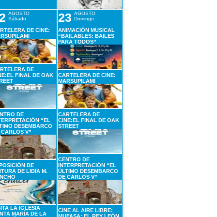
2
AGOSTO
23
AGOSTO
Sábado
Domingo
RTELERA DE CINE:
ANIMACIÓN MUSICAL
RSUPILAMI
“BAILABLES: BAILES
PARA TODOS”
RTELERA DE
NE:EL FINAL DE OAK
CARTELERA DE CINE:
REET
MARSUPILAMI
NTRO DE
CARTELERA DE
TERPRETACIÓN “EL
CINE:EL FINAL DE OAK
TIMO DESEMBARCO
STREET
 CARLOS V”
CENTRO DE
POSICIÓN DE
INTERPRETACIÓN “EL
NTURA DE LIDIA M.
ÚLTIMO DESEMBARCO
NCHO
DE CARLOS V”
SITA LA IGLESIA
CINE AL AIRE LIBRE:
NTA MARÍA DE LA
MUFASA: EL REY LEÓN