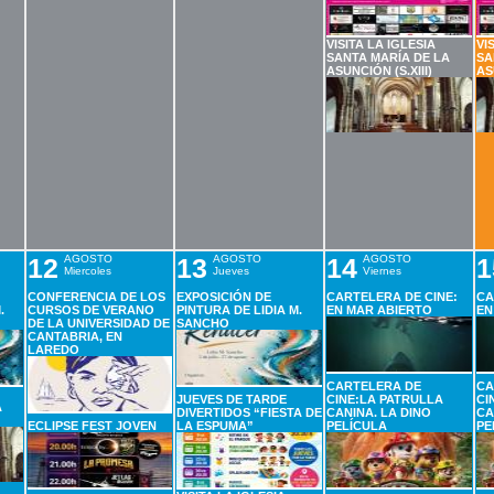
VISITA LA IGLESIA
VI
SANTA MARÍA DE LA
SA
ASUNCIÓN (S.XIII)
AS
12
AGOSTO
13
AGOSTO
14
AGOSTO
1
Miercoles
Jueves
Viernes
CONFERENCIA DE LOS
EXPOSICIÓN DE
CARTELERA DE CINE:
CA
.
CURSOS DE VERANO
PINTURA DE LIDIA M.
EN MAR ABIERTO
EN
DE LA UNIVERSIDAD DE
SANCHO
CANTABRIA, EN
LAREDO
CARTELERA DE
CA
JUEVES DE TARDE
CINE:LA PATRULLA
CI
A
DIVERTIDOS “FIESTA DE
CANINA. LA DINO
CA
ECLIPSE FEST JOVEN
LA ESPUMA”
PELÍCULA
PE