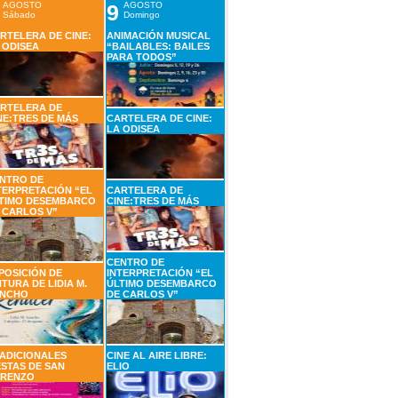
AGOSTO
9
AGOSTO
Sábado
Domingo
RTELERA DE CINE:
ANIMACIÓN MUSICAL
 ODISEA
“BAILABLES: BAILES
PARA TODOS”
RTELERA DE
NE:TRES DE MÁS
CARTELERA DE CINE:
LA ODISEA
NTRO DE
TERPRETACIÓN “EL
CARTELERA DE
TIMO DESEMBARCO
CINE:TRES DE MÁS
 CARLOS V”
CENTRO DE
POSICIÓN DE
INTERPRETACIÓN “EL
NTURA DE LIDIA M.
ÚLTIMO DESEMBARCO
NCHO
DE CARLOS V”
ADICIONALES
CINE AL AIRE LIBRE:
ESTAS DE SAN
ELIO
RENZO