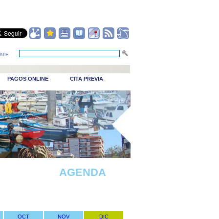
ATE
PAGOS ONLINE
CITA PREVIA
_Puerto viejo
AGENDA
OCT
NOV
DIC