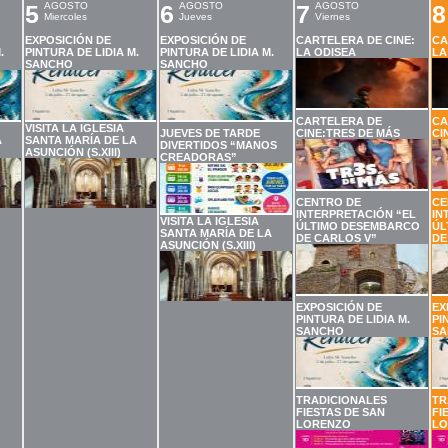
5
AGOSTO
6
AGOSTO
7
AGOSTO
8
Miercoles
Jueves
Viernes
EXPOSICIÓN DE
EXPOSICIÓN DE
CARTELERA DE CINE:
CA
.
PINTURA DE LIDIA M.
PINTURA DE LIDIA M.
LA ODISEA
LA
SANCHO
SANCHO
CARTELERA DE
CA
VISITA LA IGLESIA
JUEVES DE TARDE
CINE:TRES DE MÁS
CI
A
SANTA MARÍA DE LA
DIVERTIDOS “MANOS
ASUNCIÓN (S.XIII)
CREADORAS”
CENTRO DE
CE
INTERPRETACIÓN “EL
IN
VISITA LA IGLESIA
ÚLTIMO DESEMBARCO
ÚL
SANTA MARÍA DE LA
DE CARLOS V”
DE
ASUNCIÓN (S.XIII)
EXPOSICIÓN DE
EX
PINTURA DE LIDIA M.
PI
SANCHO
SA
TRADICIONALES
TR
FIESTAS DE SAN
FI
LORENZO
LO