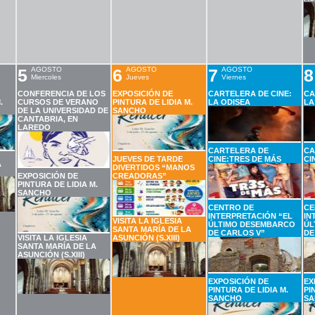
5
AGOSTO
6
AGOSTO
7
AGOSTO
8
Miercoles
Jueves
Viernes
CONFERENCIA DE LOS
EXPOSICIÓN DE
CARTELERA DE CINE:
CA
.
CURSOS DE VERANO
PINTURA DE LIDIA M.
LA ODISEA
LA
DE LA UNIVERSIDAD DE
SANCHO
CANTABRIA, EN
LAREDO
CARTELERA DE
CA
JUEVES DE TARDE
CINE:TRES DE MÁS
CI
A
DIVERTIDOS “MANOS
EXPOSICIÓN DE
CREADORAS”
PINTURA DE LIDIA M.
SANCHO
CENTRO DE
CE
INTERPRETACIÓN “EL
IN
VISITA LA IGLESIA
ÚLTIMO DESEMBARCO
ÚL
SANTA MARÍA DE LA
DE CARLOS V”
DE
VISITA LA IGLESIA
ASUNCIÓN (S.XIII)
SANTA MARÍA DE LA
ASUNCIÓN (S.XIII)
EXPOSICIÓN DE
EX
PINTURA DE LIDIA M.
PI
SANCHO
SA