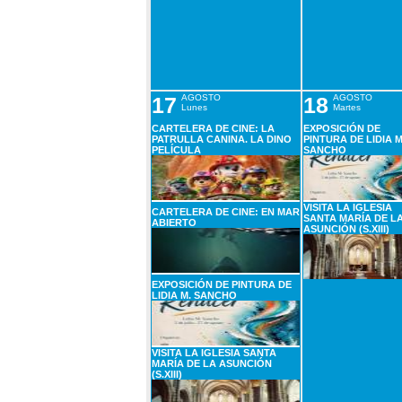
17
AGOSTO
18
AGOSTO
Lunes
Martes
CARTELERA DE CINE: LA
EXPOSICIÓN DE
PATRULLA CANINA. LA DINO
PINTURA DE LIDIA M
PELÍCULA
SANCHO
VISITA LA IGLESIA
CARTELERA DE CINE: EN MAR
SANTA MARÍA DE L
ABIERTO
ASUNCIÓN (S.XIII)
EXPOSICIÓN DE PINTURA DE
LIDIA M. SANCHO
VISITA LA IGLESIA SANTA
MARÍA DE LA ASUNCIÓN
(S.XIII)