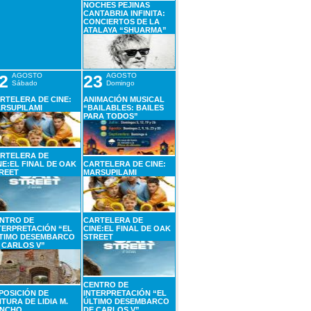
NOCHES PEJINAS
CANTABRIA INFINITA:
CONCIERTOS DE LA
ATALAYA “SHUARMA”
2
AGOSTO
23
AGOSTO
Sábado
Domingo
RTELERA DE CINE:
ANIMACIÓN MUSICAL
RSUPILAMI
“BAILABLES: BAILES
PARA TODOS”
RTELERA DE
NE:EL FINAL DE OAK
CARTELERA DE CINE:
REET
MARSUPILAMI
NTRO DE
CARTELERA DE
TERPRETACIÓN “EL
CINE:EL FINAL DE OAK
TIMO DESEMBARCO
STREET
 CARLOS V”
CENTRO DE
POSICIÓN DE
INTERPRETACIÓN “EL
NTURA DE LIDIA M.
ÚLTIMO DESEMBARCO
NCHO
DE CARLOS V”