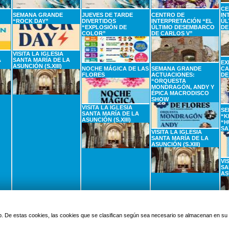
CE
SEMANA GRANDE
JUEVES DE TARDE
CENTRO DE
IN
“ROCK DAY”
DIVERTIDOS
INTERPRETACIÓN “EL
ÚL
“EXPLOSIÓN DE
ÚLTIMO DESEMBARCO
DE
COLOR”
DE CARLOS V”
VISITA LA IGLESIA
A
SANTA MARÍA DE LA
EX
ASUNCIÓN (S.XIII)
NOCHE MÁGICA DE LAS
SEMANA GRANDE
CA
FLORES
ACTUACIONES:
DE
“ORQUESTA
MONDRAGÓN, ANDY Y
ÉPICA MACRODISCO
SHOW
VISITA LA IGLESIA
SE
SANTA MARÍA DE LA
“K
ASUNCIÓN (S.XIII)
“H
SA
VISITA LA IGLESIA
SANTA MARÍA DE LA
ASUNCIÓN (S.XIII)
VI
SA
AS
2
SEPTIEMBRE
3
SEPTIEMBRE
4
SEPTIEMBRE
5
Miercoles
Jueves
Viernes
 web. De estas cookies, las cookies que se clasifican según sea necesario se almacenan en s