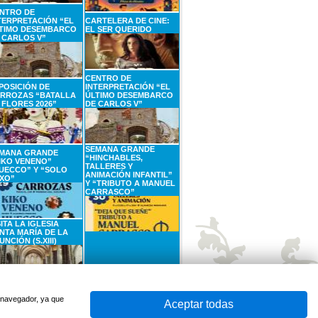
NTRO DE
TERPRETACIÓN “EL
CARTELERA DE CINE:
TIMO DESEMBARCO
EL SER QUERIDO
 CARLOS V”
CENTRO DE
POSICIÓN DE
INTERPRETACIÓN “EL
RROZAS “BATALLA
ÚLTIMO DESEMBARCO
 FLORES 2026”
DE CARLOS V”
SEMANA GRANDE
MANA GRANDE
“HINCHABLES,
IKO VENENO”
TALLERES Y
UECCO” Y “SOLO
ANIMACIÓN INFANTIL”
XO”
Y “TRIBUTO A MANUEL
CARRASCO”
SITA LA IGLESIA
NTA MARÍA DE LA
UNCIÓN (S.XIII)
SEPTIEMBRE
6
SEPTIEMBRE
Sábado
Domingo
u navegador, ya que
Aceptar todas