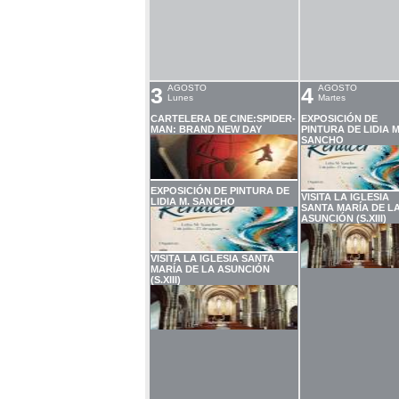
3
AGOSTO
4
AGOSTO
Lunes
Martes
CARTELERA DE CINE:SPIDER-
EXPOSICIÓN DE
MAN: BRAND NEW DAY
PINTURA DE LIDIA M
SANCHO
EXPOSICIÓN DE PINTURA DE
VISITA LA IGLESIA
LIDIA M. SANCHO
SANTA MARÍA DE L
ASUNCIÓN (S.XIII)
VISITA LA IGLESIA SANTA
MARÍA DE LA ASUNCIÓN
(S.XIII)