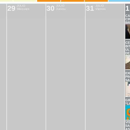
29
JULIO
30
JULIO
31
JULIO
1
Miercoles
Jueves
Viernes
CA
CI
BR
CE
IN
ÚL
DE
EX
PI
SA
GR
“L
VI
SA
AS