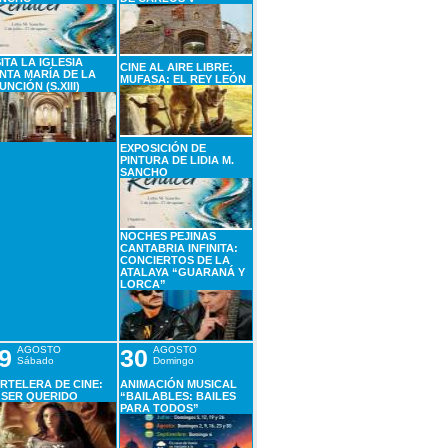
SITA LA IGLESIA
CINE AL AIRE LIBRE:
NTA MARÍA DE LA
MUFASA: EL REY LEÓN
UNCIÓN (S.XIII)
EXPOSICIÓN DE
PINTURA DE LIDIA M.
SANCHO
NOCHES PEJINAS
CANTABRIA INFINITA:
CONCIERTOS DE LA
ATALAYA “GUARANÁ Y
LORCA”
9
AGOSTO
30
AGOSTO
Sábado
Domingo
RTELERA DE CINE:
ANIMACIÓN MUSICAL
 SER QUERIDO
“BAILABLES: BAILES
PARA TODOS”