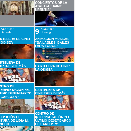
CONCIERTOS DE LA
ATALAYA “JAIME
URRUTIA”
AGOSTO
9
AGOSTO
Sábado
Domingo
RTELERA DE CINE:
ANIMACIÓN MUSICAL
 ODISEA
“BAILABLES: BAILES
PARA TODOS”
RTELERA DE
NE:TRES DE MÁS
CARTELERA DE CINE:
LA ODISEA
NTRO DE
TERPRETACIÓN “EL
CARTELERA DE
TIMO DESEMBARCO
CINE:TRES DE MÁS
 CARLOS V”
CENTRO DE
POSICIÓN DE
INTERPRETACIÓN “EL
NTURA DE LIDIA M.
ÚLTIMO DESEMBARCO
NCHO
DE CARLOS V”