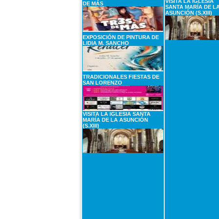
VISITA LA IGLESIA
DE MÁS
SANTA MARÍA DE L
ASUNCIÓN (S.XIII)
EXPOSICIÓN DE PINTURA DE
LIDIA M. SANCHO
TRADICIONALES FIESTAS DE
SAN LORENZO
VISITA LA IGLESIA SANTA
MARÍA DE LA ASUNCIÓN
(S.XIII)