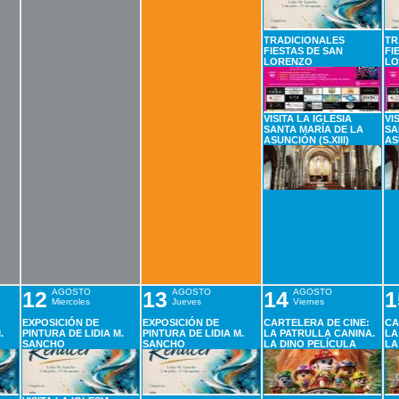
TRADICIONALES
TR
FIESTAS DE SAN
FI
LORENZO
LO
VISITA LA IGLESIA
VI
SANTA MARÍA DE LA
SA
ASUNCIÓN (S.XIII)
AS
12
AGOSTO
13
AGOSTO
14
AGOSTO
1
Miercoles
Jueves
Viernes
EXPOSICIÓN DE
EXPOSICIÓN DE
CARTELERA DE CINE:
CA
.
PINTURA DE LIDIA M.
PINTURA DE LIDIA M.
LA PATRULLA CANINA.
LA
SANCHO
SANCHO
LA DINO PELÍCULA
LA