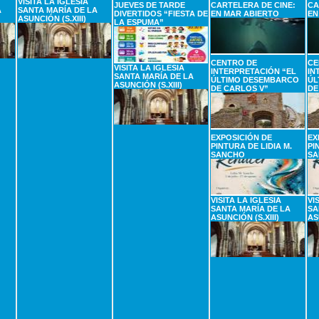
VISITA LA IGLESIA
JUEVES DE TARDE
CARTELERA DE CINE:
CA
A
SANTA MARÍA DE LA
DIVERTIDOS “FIESTA DE
EN MAR ABIERTO
EN
ASUNCIÓN (S.XIII)
LA ESPUMA”
CENTRO DE
CE
VISITA LA IGLESIA
INTERPRETACIÓN “EL
IN
SANTA MARÍA DE LA
ÚLTIMO DESEMBARCO
ÚL
ASUNCIÓN (S.XIII)
DE CARLOS V”
DE
EXPOSICIÓN DE
EX
PINTURA DE LIDIA M.
PI
SANCHO
SA
VISITA LA IGLESIA
VI
SANTA MARÍA DE LA
SA
ASUNCIÓN (S.XIII)
AS