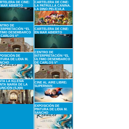
RTELERA DE CINE:
CARTELERA DE CINE:
 MAR ABIERTO
LA PATRULLA CANINA.
LA DINO PELÍCULA
NTRO DE
TERPRETACIÓN “EL
CARTELERA DE CINE:
TIMO DESEMBARCO
EN MAR ABIERTO
 CARLOS V”
CENTRO DE
POSICIÓN DE
INTERPRETACIÓN “EL
NTURA DE LIDIA M.
ÚLTIMO DESEMBARCO
NCHO
DE CARLOS V”
SITA LA IGLESIA
CINE AL AIRE LIBRE:
NTA MARÍA DE LA
SUPERMAN
UNCIÓN (S.XIII)
EXPOSICIÓN DE
PINTURA DE LIDIA M.
SANCHO