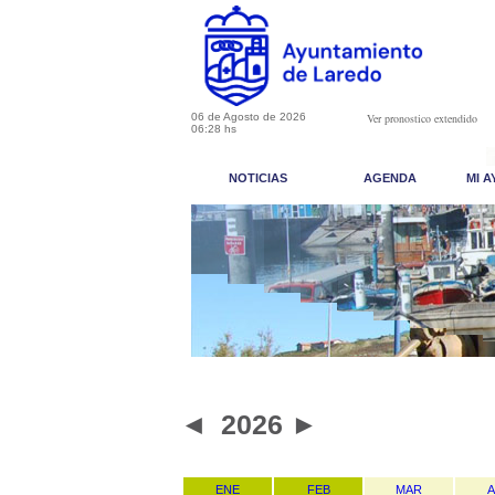
06 de Agosto de 2026
Ver pronostico extendido
06:28 hs
NOTICIAS
AGENDA
MI 
◄
2026
►
ENE
FEB
MAR