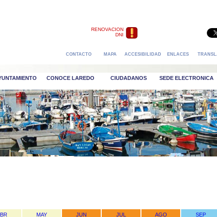
RENOVACION
DNI
CONTACTO
MAPA
ACCESIBILIDAD
ENLACES
TRANSL
AYUNTAMIENTO
CONOCE LAREDO
CIUDADANOS
SEDE ELECTRONICA
ABR
MAY
JUN
JUL
AGO
SEP