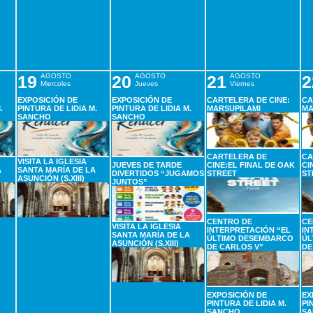
19
AGOSTO
20
AGOSTO
21
AGOSTO
2
Miercoles
Jueves
Viernes
EXPOSICIÓN DE
EXPOSICIÓN DE
CARTELERA DE CINE:
CA
.
PINTURA DE LIDIA M.
PINTURA DE LIDIA M.
MARSUPILAMI
MA
SANCHO
SANCHO
CARTELERA DE
CA
VISITA LA IGLESIA
JUEVES DE TARDE
CINE:EL FINAL DE OAK
CI
A
SANTA MARÍA DE LA
DIVERTIDOS “JUGAMOS
STREET
ST
ASUNCIÓN (S.XIII)
JUNTOS”
CENTRO DE
CE
VISITA LA IGLESIA
INTERPRETACIÓN “EL
IN
SANTA MARÍA DE LA
ÚLTIMO DESEMBARCO
ÚL
ASUNCIÓN (S.XIII)
DE CARLOS V”
DE
EXPOSICIÓN DE
EX
PINTURA DE LIDIA M.
PI
SANCHO
SA