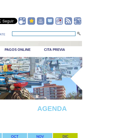
ATE
PAGOS ONLINE
CITA PREVIA
_Puerto viejo
AGENDA
OCT
NOV
DIC