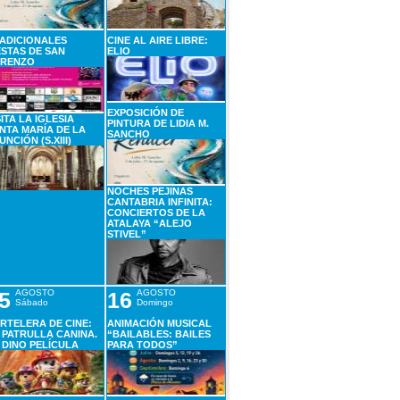
ADICIONALES
CINE AL AIRE LIBRE:
ESTAS DE SAN
ELIO
RENZO
EXPOSICIÓN DE
SITA LA IGLESIA
PINTURA DE LIDIA M.
NTA MARÍA DE LA
SANCHO
UNCIÓN (S.XIII)
NOCHES PEJINAS
CANTABRIA INFINITA:
CONCIERTOS DE LA
ATALAYA “ALEJO
STIVEL”
5
AGOSTO
16
AGOSTO
Sábado
Domingo
RTELERA DE CINE:
ANIMACIÓN MUSICAL
 PATRULLA CANINA.
“BAILABLES: BAILES
 DINO PELÍCULA
PARA TODOS”