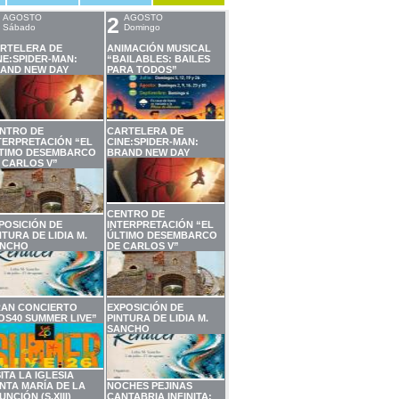
AGOSTO
2
AGOSTO
Sábado
Domingo
RTELERA DE
ANIMACIÓN MUSICAL
NE:SPIDER-MAN:
“BAILABLES: BAILES
AND NEW DAY
PARA TODOS”
NTRO DE
CARTELERA DE
TERPRETACIÓN “EL
CINE:SPIDER-MAN:
TIMO DESEMBARCO
BRAND NEW DAY
 CARLOS V”
CENTRO DE
POSICIÓN DE
INTERPRETACIÓN “EL
NTURA DE LIDIA M.
ÚLTIMO DESEMBARCO
NCHO
DE CARLOS V”
AN CONCIERTO
EXPOSICIÓN DE
OS40 SUMMER LIVE”
PINTURA DE LIDIA M.
SANCHO
SITA LA IGLESIA
NTA MARÍA DE LA
NOCHES PEJINAS
UNCIÓN (S.XIII)
CANTABRIA INFINITA: