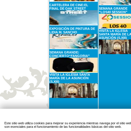
CARTELERA DE CINE:EL
FINAL DE OAK STREET
SEMANA GRANDE
“LOS40 SESSION”
EXPOSICIÓN DE PINTURA DE
VISITA LA IGLESIA
LIDIA M. SANCHO
SANTA MARÍA DE L
ASUNCIÓN (S.XIII)
SEMANA GRANDE:
CONCIERTO“FANGORIA”
VISITA LA IGLESIA SANTA
MARÍA DE LA ASUNCIÓN
(S.XIII)
31
AGOSTO
1
SEPTIEMBRE
Lunes
Martes
Este sitio web utiliza cookies para mejorar su experiencia mientras navega por el sitio
son esenciales para el funcionamiento de las funcionalidades básicas del sitio web.
CARTELERA DE CINE: EL SER
QUERIDO