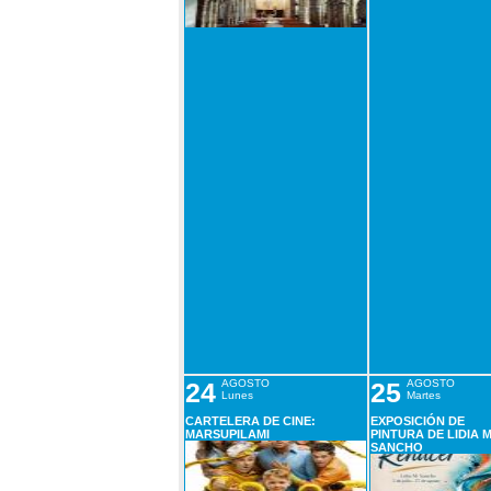
24
AGOSTO
25
AGOSTO
Lunes
Martes
CARTELERA DE CINE:
EXPOSICIÓN DE
MARSUPILAMI
PINTURA DE LIDIA M
SANCHO