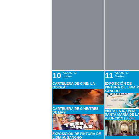
10
AGOSTO
11
AGOSTO
Lunes
Martes
CARTELERA DE CINE: LA
EXPOSICIÓN DE
ODISEA
PINTURA DE LIDIA M
SANCHO
CARTELERA DE CINE:TRES
VISITA LA IGLESIA
DE MÁS
SANTA MARÍA DE L
ASUNCIÓN (S.XIII)
EXPOSICIÓN DE PINTURA DE
LIDIA M. SANCHO