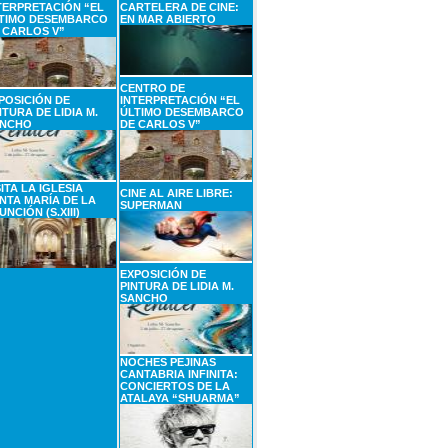
TERPRETACIÓN “EL
CARTELERA DE CINE:
TIMO DESEMBARCO
EN MAR ABIERTO
 CARLOS V”
CENTRO DE
POSICIÓN DE
INTERPRETACIÓN “EL
NTURA DE LIDIA M.
ÚLTIMO DESEMBARCO
NCHO
DE CARLOS V”
SITA LA IGLESIA
CINE AL AIRE LIBRE:
NTA MARÍA DE LA
SUPERMAN
UNCIÓN (S.XIII)
EXPOSICIÓN DE
PINTURA DE LIDIA M.
SANCHO
NOCHES PEJINAS
CANTABRIA INFINITA:
CONCIERTOS DE LA
ATALAYA “SHUARMA”