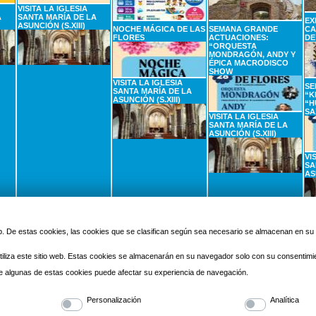
VISITA LA IGLESIA
A
SANTA MARÍA DE LA
EX
ASUNCIÓN (S.XIII)
NOCHE MÁGICA DE LAS
SEMANA GRANDE
CA
FLORES
ACTUACIONES:
DE
“ORQUESTA
MONDRAGÓN, ANDY Y
ÉPICA MACRODISCO
SHOW
VISITA LA IGLESIA
SE
SANTA MARÍA DE LA
“K
ASUNCIÓN (S.XIII)
“H
SA
VISITA LA IGLESIA
SANTA MARÍA DE LA
ASUNCIÓN (S.XIII)
VI
SA
AS
2
SEPTIEMBRE
3
SEPTIEMBRE
4
SEPTIEMBRE
5
Miercoles
Jueves
Viernes
 web. De estas cookies, las cookies que se clasifican según sea necesario se almacenan en s
iliza este sitio web. Estas cookies se almacenarán en su navegador solo con su consentimi
 de algunas de estas cookies puede afectar su experiencia de navegación.
Personalización
Analítica