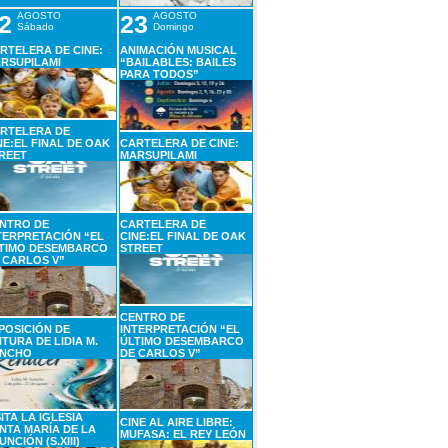
2
AGOSTO
23
AGOSTO
Sábado
Domingo
RTELERA DE CINE:
ANIMACIÓN MUSICAL
RSUPILAMI
“BAILABLES: BAILES
PARA TODOS”
RTELERA DE
NE:EL FINAL DE OAK
CARTELERA DE CINE:
REET
MARSUPILAMI
NTRO DE
CARTELERA DE
TERPRETACIÓN “EL
CINE:EL FINAL DE OAK
TIMO DESEMBARCO
STREET
 CARLOS V”
CENTRO DE
POSICIÓN DE
INTERPRETACIÓN “EL
NTURA DE LIDIA M.
ÚLTIMO DESEMBARCO
NCHO
DE CARLOS V”
SITA LA IGLESIA
CINE AL AIRE LIBRE:
NTA MARÍA DE LA
MUFASA: EL REY LEÓN
UNCIÓN (S.XIII)