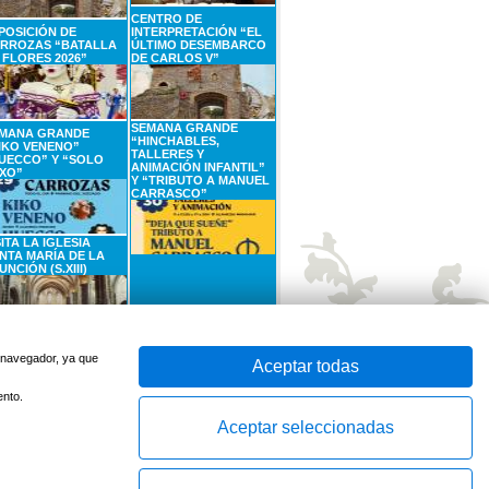
CENTRO DE
POSICIÓN DE
INTERPRETACIÓN “EL
RROZAS “BATALLA
ÚLTIMO DESEMBARCO
 FLORES 2026”
DE CARLOS V”
SEMANA GRANDE
MANA GRANDE
“HINCHABLES,
IKO VENENO”
TALLERES Y
UECCO” Y “SOLO
ANIMACIÓN INFANTIL”
XO”
Y “TRIBUTO A MANUEL
CARRASCO”
SITA LA IGLESIA
NTA MARÍA DE LA
UNCIÓN (S.XIII)
SEPTIEMBRE
6
SEPTIEMBRE
Sábado
Domingo
u navegador, ya que
Aceptar todas
ento.
Aceptar seleccionadas