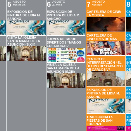
5
AGOSTO
6
AGOSTO
7
AGOSTO
8
Miercoles
Jueves
Viernes
EXPOSICIÓN DE
EXPOSICIÓN DE
CARTELERA DE CINE:
CA
.
PINTURA DE LIDIA M.
PINTURA DE LIDIA M.
LA ODISEA
LA
SANCHO
SANCHO
CARTELERA DE
CA
VISITA LA IGLESIA
JUEVES DE TARDE
CINE:TRES DE MÁS
CI
A
SANTA MARÍA DE LA
DIVERTIDOS “MANOS
ASUNCIÓN (S.XIII)
CREADORAS”
CENTRO DE
CE
INTERPRETACIÓN “EL
IN
VISITA LA IGLESIA
ÚLTIMO DESEMBARCO
ÚL
SANTA MARÍA DE LA
DE CARLOS V”
DE
ASUNCIÓN (S.XIII)
EXPOSICIÓN DE
EX
PINTURA DE LIDIA M.
PI
SANCHO
SA
TRADICIONALES
TR
FIESTAS DE SAN
FI
LORENZO
LO