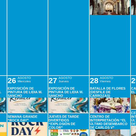
26
AGOSTO
27
AGOSTO
28
AGOSTO
2
Miercoles
Jueves
Viernes
EXPOSICIÓN DE
EXPOSICIÓN DE
BATALLA DE FLORES
CA
.
PINTURA DE LIDIA M.
PINTURA DE LIDIA M.
(DESFILE DE
EL
SANCHO
SANCHO
CARROZAS)
CE
SEMANA GRANDE
JUEVES DE TARDE
CENTRO DE
IN
“ROCK DAY”
DIVERTIDOS
INTERPRETACIÓN “EL
ÚL
“EXPLOSIÓN DE
ÚLTIMO DESEMBARCO
DE
COLOR”
DE CARLOS V”