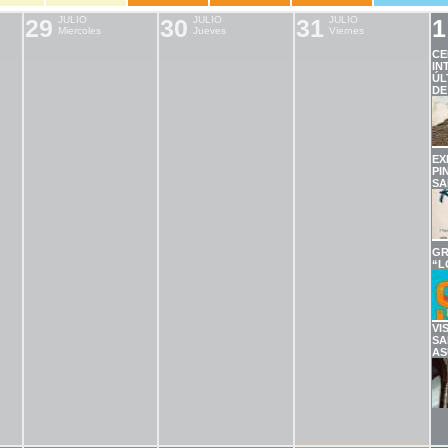
29
JULIO
30
JULIO
31
JULIO
1
Miercoles
Jueves
Viernes
CE
IN
ÚL
DE
EX
PI
SA
GR
“L
VI
SA
AS