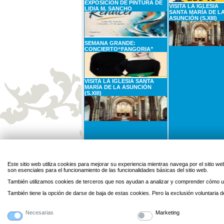
EXPOSICIÓN DE PINTURA DE
VISITA LA IGLESIA
LIDIA M. SANCHO
SANTA MARÍA DE L
ASUNCIÓN (S.XIII)
SEMANA GRANDE:
CONCIERTO“FANGORIA”
VISITA LA IGLESIA SANTA
MARÍA DE LA ASUNCIÓN
(S.XIII)
31
AGOSTO
1
SEPTIEMBRE
Lunes
Martes
Este sitio web utiliza cookies para mejorar su experiencia mientras navega por el sitio
son esenciales para el funcionamiento de las funcionalidades básicas del sitio web.
CARTELERA DE CINE: EL SER
QUERIDO
También utilizamos cookies de terceros que nos ayudan a analizar y comprender cómo ut
También tiene la opción de darse de baja de estas cookies. Pero la exclusión voluntaria
Necesarias
Marketing