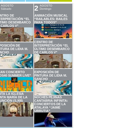
AGOSTO
2
AGOSTO
Sábado
Domingo
NTRO DE
ANIMACIÓN MUSICAL
TERPRETACIÓN “EL
“BAILABLES: BAILES
TIMO DESEMBARCO
PARA TODOS”
 CARLOS V”
CENTRO DE
POSICIÓN DE
INTERPRETACIÓN “EL
NTURA DE LIDIA M.
ÚLTIMO DESEMBARCO
NCHO
DE CARLOS V”
AN CONCIERTO
EXPOSICIÓN DE
OS40 SUMMER LIVE”
PINTURA DE LIDIA M.
SANCHO
SITA LA IGLESIA
NTA MARÍA DE LA
NOCHES PEJINAS
UNCIÓN (S.XIII)
CANTABRIA INFINITA:
CONCIERTOS DE LA
ATALAYA “JAIME
URRUTIA”