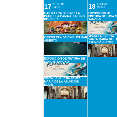
17
AGOSTO
18
AGOSTO
Lunes
Martes
CARTELERA DE CINE: LA
EXPOSICIÓN DE
PATRULLA CANINA. LA DINO
PINTURA DE LIDIA M
PELÍCULA
SANCHO
VISITA LA IGLESIA
CARTELERA DE CINE: EN MAR
SANTA MARÍA DE L
ABIERTO
ASUNCIÓN (S.XIII)
EXPOSICIÓN DE PINTURA DE
LIDIA M. SANCHO
VISITA LA IGLESIA SANTA
MARÍA DE LA ASUNCIÓN
(S.XIII)