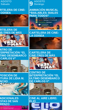
AGOSTO
9
AGOSTO
Sábado
Domingo
RTELERA DE CINE:
ANIMACIÓN MUSICAL
 ODISEA
“BAILABLES: BAILES
PARA TODOS”
RTELERA DE
NE:TRES DE MÁS
CARTELERA DE CINE:
LA ODISEA
NTRO DE
TERPRETACIÓN “EL
CARTELERA DE
TIMO DESEMBARCO
CINE:TRES DE MÁS
 CARLOS V”
CENTRO DE
POSICIÓN DE
INTERPRETACIÓN “EL
NTURA DE LIDIA M.
ÚLTIMO DESEMBARCO
NCHO
DE CARLOS V”
ADICIONALES
CINE AL AIRE LIBRE:
ESTAS DE SAN
ELIO
RENZO