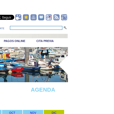
ATE
PAGOS ONLINE
CITA PREVIA
_Puerto viejo
AGENDA
OCT
NOV
DIC