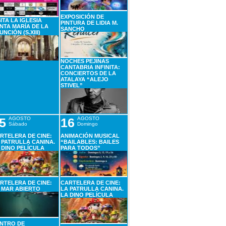
EXPOSICIÓN DE
SITA LA IGLESIA
PINTURA DE LIDIA M.
NTA MARÍA DE LA
SANCHO
UNCIÓN (S.XIII)
NOCHES PEJINAS
CANTABRIA INFINITA:
CONCIERTOS DE LA
ATALAYA “ALEJO
STIVEL”
5
AGOSTO
16
AGOSTO
Sábado
Domingo
RTELERA DE CINE:
ANIMACIÓN MUSICAL
 PATRULLA CANINA.
“BAILABLES: BAILES
 DINO PELÍCULA
PARA TODOS”
RTELERA DE CINE:
CARTELERA DE CINE:
 MAR ABIERTO
LA PATRULLA CANINA.
LA DINO PELÍCULA
NTRO DE