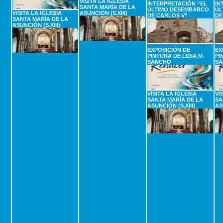
VISITA LA IGLESIA
INTERPRETACIÓN “EL
IN
SANTA MARÍA DE LA
ÚLTIMO DESEMBARCO
ÚL
VISITA LA IGLESIA
ASUNCIÓN (S.XIII)
DE CARLOS V”
DE
SANTA MARÍA DE LA
ASUNCIÓN (S.XIII)
EXPOSICIÓN DE
EX
PINTURA DE LIDIA M.
PI
SANCHO
SA
VISITA LA IGLESIA
VI
SANTA MARÍA DE LA
SA
ASUNCIÓN (S.XIII)
AS