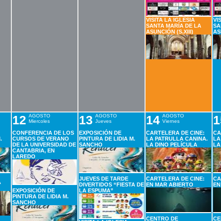
VISITA LA IGLESIA
VI
SANTA MARÍA DE LA
SA
ASUNCIÓN (S.XIII)
AS
12
AGOSTO
13
AGOSTO
14
AGOSTO
1
Miercoles
Jueves
Viernes
CONFERENCIA DE LOS
EXPOSICIÓN DE
CARTELERA DE CINE:
CA
.
CURSOS DE VERANO
PINTURA DE LIDIA M.
LA PATRULLA CANINA.
LA
DE LA UNIVERSIDAD DE
SANCHO
LA DINO PELÍCULA
LA
CANTABRIA, EN
LAREDO
JUEVES DE TARDE
CARTELERA DE CINE:
CA
A
DIVERTIDOS “FIESTA DE
EN MAR ABIERTO
EN
EXPOSICIÓN DE
LA ESPUMA”
PINTURA DE LIDIA M.
SANCHO
CENTRO DE
CE