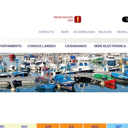
RENOVACION
DNI
CONTACTO
MAPA
ACCESIBILIDAD
ENLACES
TRANSL
AYUNTAMIENTO
CONOCE LAREDO
CIUDADANOS
SEDE ELECTRONICA
ABR
MAY
JUN
JUL
AGO
SEP