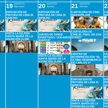
19
AGOSTO
20
AGOSTO
21
AGOSTO
2
Miercoles
Jueves
Viernes
EXPOSICIÓN DE
EXPOSICIÓN DE
CARTELERA DE CINE:
CA
.
PINTURA DE LIDIA M.
PINTURA DE LIDIA M.
MARSUPILAMI
MA
SANCHO
SANCHO
CARTELERA DE
CA
VISITA LA IGLESIA
JUEVES DE TARDE
CINE:EL FINAL DE OAK
CI
A
SANTA MARÍA DE LA
DIVERTIDOS “JUGAMOS
STREET
ST
ASUNCIÓN (S.XIII)
JUNTOS”
CENTRO DE
CE
VISITA LA IGLESIA
INTERPRETACIÓN “EL
IN
SANTA MARÍA DE LA
ÚLTIMO DESEMBARCO
ÚL
ASUNCIÓN (S.XIII)
DE CARLOS V”
DE
EXPOSICIÓN DE
EX
PINTURA DE LIDIA M.
PI
SANCHO
SA
VISITA LA IGLESIA
VI
SANTA MARÍA DE LA
SA
ASUNCIÓN (S.XIII)
AS