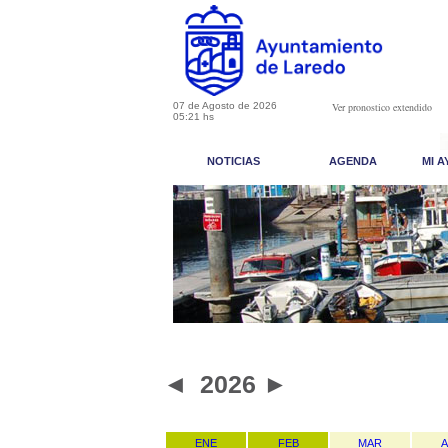
07 de Agosto de 2026
Ver pronostico extendido
05:21 hs
NOTICIAS
AGENDA
MI 
◄
2026
►
ENE
FEB
MAR