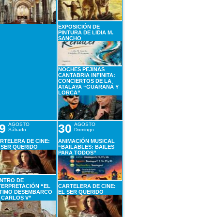
EXPOSICIÓN DE
PINTURA DE LIDIA M.
SANCHO
NOCHES PEJINAS
CANTABRIA INFINITA:
CONCIERTOS DE LA
ATALAYA “GUARANÁ Y
LORCA”
9
AGOSTO
30
AGOSTO
Sábado
Domingo
RTELERA DE CINE:
ANIMACIÓN MUSICAL
 SER QUERIDO
“BAILABLES: BAILES
PARA TODOS”
NTRO DE
TERPRETACIÓN “EL
CARTELERA DE CINE:
TIMO DESEMBARCO
EL SER QUERIDO
 CARLOS V”