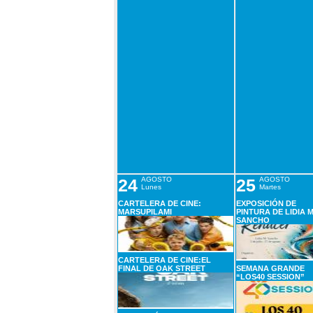
24
AGOSTO
25
AGOSTO
Lunes
Martes
CARTELERA DE CINE:
EXPOSICIÓN DE
MARSUPILAMI
PINTURA DE LIDIA M
SANCHO
CARTELERA DE CINE:EL
FINAL DE OAK STREET
SEMANA GRANDE
“LOS40 SESSION”