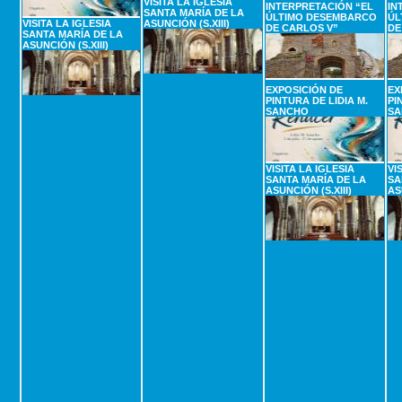
VISITA LA IGLESIA
INTERPRETACIÓN “EL
IN
SANTA MARÍA DE LA
ÚLTIMO DESEMBARCO
ÚL
VISITA LA IGLESIA
ASUNCIÓN (S.XIII)
DE CARLOS V”
DE
SANTA MARÍA DE LA
ASUNCIÓN (S.XIII)
EXPOSICIÓN DE
EX
PINTURA DE LIDIA M.
PI
SANCHO
SA
VISITA LA IGLESIA
VI
SANTA MARÍA DE LA
SA
ASUNCIÓN (S.XIII)
AS