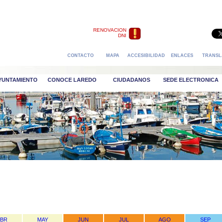
RENOVACION
DNI
CONTACTO
MAPA
ACCESIBILIDAD
ENLACES
TRANSL
AYUNTAMIENTO
CONOCE LAREDO
CIUDADANOS
SEDE ELECTRONICA
ABR
MAY
JUN
JUL
AGO
SEP