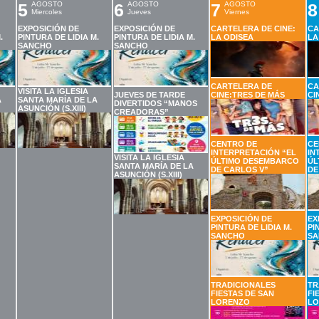
5
AGOSTO
6
AGOSTO
7
AGOSTO
8
Miercoles
Jueves
Viernes
EXPOSICIÓN DE
EXPOSICIÓN DE
CARTELERA DE CINE:
CA
.
PINTURA DE LIDIA M.
PINTURA DE LIDIA M.
LA ODISEA
LA
SANCHO
SANCHO
CARTELERA DE
CA
VISITA LA IGLESIA
JUEVES DE TARDE
CINE:TRES DE MÁS
CI
A
SANTA MARÍA DE LA
DIVERTIDOS “MANOS
ASUNCIÓN (S.XIII)
CREADORAS”
CENTRO DE
CE
INTERPRETACIÓN “EL
IN
VISITA LA IGLESIA
ÚLTIMO DESEMBARCO
ÚL
SANTA MARÍA DE LA
DE CARLOS V”
DE
ASUNCIÓN (S.XIII)
EXPOSICIÓN DE
EX
PINTURA DE LIDIA M.
PI
SANCHO
SA
TRADICIONALES
TR
FIESTAS DE SAN
FI
LORENZO
LO