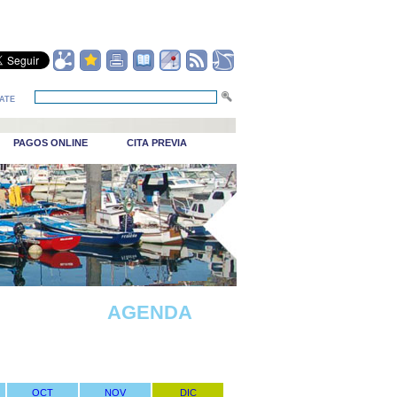
ATE
PAGOS ONLINE
CITA PREVIA
_Puerto viejo
AGENDA
OCT
NOV
DIC