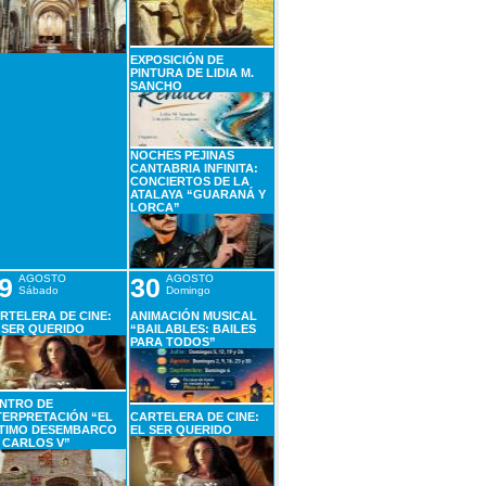
EXPOSICIÓN DE
PINTURA DE LIDIA M.
SANCHO
NOCHES PEJINAS
CANTABRIA INFINITA:
CONCIERTOS DE LA
ATALAYA “GUARANÁ Y
LORCA”
9
AGOSTO
30
AGOSTO
Sábado
Domingo
RTELERA DE CINE:
ANIMACIÓN MUSICAL
 SER QUERIDO
“BAILABLES: BAILES
PARA TODOS”
NTRO DE
TERPRETACIÓN “EL
CARTELERA DE CINE:
TIMO DESEMBARCO
EL SER QUERIDO
 CARLOS V”