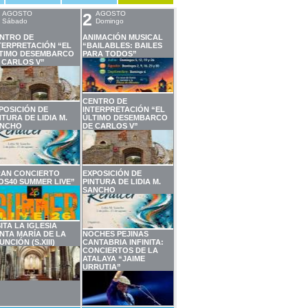
AGOSTO
2
AGOSTO
Sábado
Domingo
NTRO DE
ANIMACIÓN MUSICAL
TERPRETACIÓN “EL
“BAILABLES: BAILES
TIMO DESEMBARCO
PARA TODOS”
 CARLOS V”
CENTRO DE
POSICIÓN DE
INTERPRETACIÓN “EL
NTURA DE LIDIA M.
ÚLTIMO DESEMBARCO
NCHO
DE CARLOS V”
AN CONCIERTO
EXPOSICIÓN DE
OS40 SUMMER LIVE”
PINTURA DE LIDIA M.
SANCHO
SITA LA IGLESIA
NTA MARÍA DE LA
NOCHES PEJINAS
UNCIÓN (S.XIII)
CANTABRIA INFINITA:
CONCIERTOS DE LA
ATALAYA “JAIME
URRUTIA”