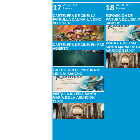
17
AGOSTO
18
AGOSTO
Lunes
Martes
CARTELERA DE CINE: LA
EXPOSICIÓN DE
PATRULLA CANINA. LA DINO
PINTURA DE LIDIA M
PELÍCULA
SANCHO
VISITA LA IGLESIA
CARTELERA DE CINE: EN MAR
SANTA MARÍA DE L
ABIERTO
ASUNCIÓN (S.XIII)
EXPOSICIÓN DE PINTURA DE
LIDIA M. SANCHO
VISITA LA IGLESIA SANTA
MARÍA DE LA ASUNCIÓN
(S.XIII)