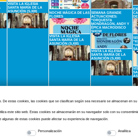
VISITA LA IGLESIA
A
SANTA MARÍA DE LA
EX
ASUNCIÓN (S.XIII)
NOCHE MÁGICA DE LAS
SEMANA GRANDE
CA
FLORES
ACTUACIONES:
DE
“ORQUESTA
MONDRAGÓN, ANDY Y
ÉPICA MACRODISCO
SHOW
VISITA LA IGLESIA
SE
SANTA MARÍA DE LA
“K
ASUNCIÓN (S.XIII)
“H
SA
VISITA LA IGLESIA
SANTA MARÍA DE LA
ASUNCIÓN (S.XIII)
VI
SA
AS
2
SEPTIEMBRE
3
SEPTIEMBRE
4
SEPTIEMBRE
5
Miercoles
Jueves
Viernes
 web. De estas cookies, las cookies que se clasifican según sea necesario se almacenan en s
iliza este sitio web. Estas cookies se almacenarán en su navegador solo con su consentimi
 de algunas de estas cookies puede afectar su experiencia de navegación.
Personalización
Analítica