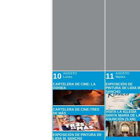
10
AGOSTO
11
AGOSTO
Lunes
Martes
CARTELERA DE CINE: LA
EXPOSICIÓN DE
ODISEA
PINTURA DE LIDIA M
SANCHO
CARTELERA DE CINE:TRES
VISITA LA IGLESIA
DE MÁS
SANTA MARÍA DE L
ASUNCIÓN (S.XIII)
EXPOSICIÓN DE PINTURA DE
LIDIA M. SANCHO