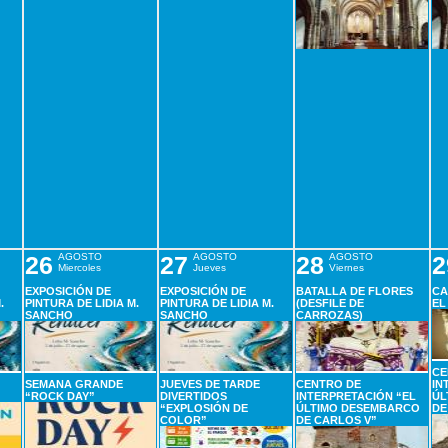
26
AGOSTO
27
AGOSTO
28
AGOSTO
2
Miercoles
Jueves
Viernes
EXPOSICIÓN DE
EXPOSICIÓN DE
BATALLA DE FLORES
CA
.
PINTURA DE LIDIA M.
PINTURA DE LIDIA M.
(DESFILE DE
EL
SANCHO
SANCHO
CARROZAS)
CE
SEMANA GRANDE
JUEVES DE TARDE
CENTRO DE
IN
“ROCK DAY”
DIVERTIDOS
INTERPRETACIÓN “EL
ÚL
“EXPLOSIÓN DE
ÚLTIMO DESEMBARCO
DE
COLOR”
DE CARLOS V”