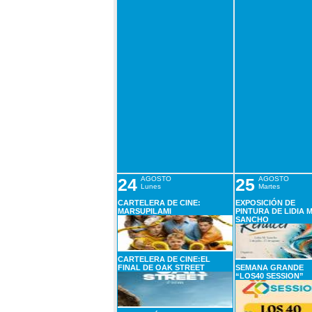
24
AGOSTO
25
AGOSTO
Lunes
Martes
CARTELERA DE CINE:
EXPOSICIÓN DE
MARSUPILAMI
PINTURA DE LIDIA M
SANCHO
CARTELERA DE CINE:EL
FINAL DE OAK STREET
SEMANA GRANDE
“LOS40 SESSION”