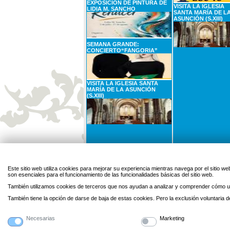
EXPOSICIÓN DE PINTURA DE
VISITA LA IGLESIA
LIDIA M. SANCHO
SANTA MARÍA DE L
ASUNCIÓN (S.XIII)
SEMANA GRANDE:
CONCIERTO“FANGORIA”
VISITA LA IGLESIA SANTA
MARÍA DE LA ASUNCIÓN
(S.XIII)
31
AGOSTO
1
SEPTIEMBRE
Lunes
Martes
Este sitio web utiliza cookies para mejorar su experiencia mientras navega por el sitio
son esenciales para el funcionamiento de las funcionalidades básicas del sitio web.
CARTELERA DE CINE: EL SER
QUERIDO
También utilizamos cookies de terceros que nos ayudan a analizar y comprender cómo ut
También tiene la opción de darse de baja de estas cookies. Pero la exclusión voluntaria
Necesarias
Marketing