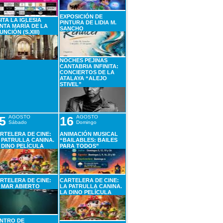
EXPOSICIÓN DE
SITA LA IGLESIA
PINTURA DE LIDIA M.
NTA MARÍA DE LA
SANCHO
UNCIÓN (S.XIII)
NOCHES PEJINAS
CANTABRIA INFINITA:
CONCIERTOS DE LA
ATALAYA “ALEJO
STIVEL”
5
AGOSTO
16
AGOSTO
Sábado
Domingo
RTELERA DE CINE:
ANIMACIÓN MUSICAL
 PATRULLA CANINA.
“BAILABLES: BAILES
 DINO PELÍCULA
PARA TODOS”
RTELERA DE CINE:
CARTELERA DE CINE:
 MAR ABIERTO
LA PATRULLA CANINA.
LA DINO PELÍCULA
NTRO DE