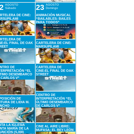
2
AGOSTO
23
AGOSTO
Sábado
Domingo
RTELERA DE CINE:
ANIMACIÓN MUSICAL
RSUPILAMI
“BAILABLES: BAILES
PARA TODOS”
RTELERA DE
NE:EL FINAL DE OAK
CARTELERA DE CINE:
REET
MARSUPILAMI
NTRO DE
CARTELERA DE
TERPRETACIÓN “EL
CINE:EL FINAL DE OAK
TIMO DESEMBARCO
STREET
 CARLOS V”
CENTRO DE
POSICIÓN DE
INTERPRETACIÓN “EL
NTURA DE LIDIA M.
ÚLTIMO DESEMBARCO
NCHO
DE CARLOS V”
SITA LA IGLESIA
CINE AL AIRE LIBRE:
NTA MARÍA DE LA
MUFASA: EL REY LEÓN
UNCIÓN (S.XIII)