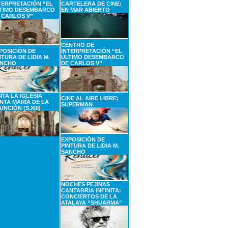
TERPRETACIÓN “EL
CARTELERA DE CINE:
TIMO DESEMBARCO
EN MAR ABIERTO
 CARLOS V”
CENTRO DE
POSICIÓN DE
INTERPRETACIÓN “EL
NTURA DE LIDIA M.
ÚLTIMO DESEMBARCO
NCHO
DE CARLOS V”
SITA LA IGLESIA
CINE AL AIRE LIBRE:
NTA MARÍA DE LA
SUPERMAN
UNCIÓN (S.XIII)
EXPOSICIÓN DE
PINTURA DE LIDIA M.
SANCHO
NOCHES PEJINAS
CANTABRIA INFINITA:
CONCIERTOS DE LA
ATALAYA “SHUARMA”