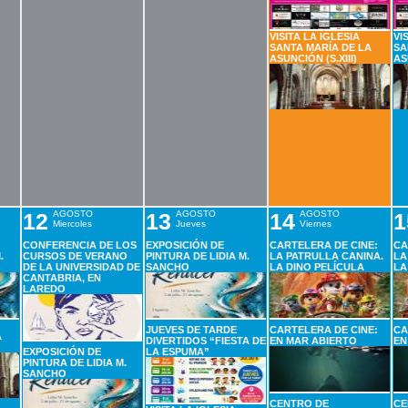
VISITA LA IGLESIA
VI
SANTA MARÍA DE LA
SA
ASUNCIÓN (S.XIII)
AS
12
AGOSTO
13
AGOSTO
14
AGOSTO
1
Miercoles
Jueves
Viernes
CONFERENCIA DE LOS
EXPOSICIÓN DE
CARTELERA DE CINE:
CA
.
CURSOS DE VERANO
PINTURA DE LIDIA M.
LA PATRULLA CANINA.
LA
DE LA UNIVERSIDAD DE
SANCHO
LA DINO PELÍCULA
LA
CANTABRIA, EN
LAREDO
JUEVES DE TARDE
CARTELERA DE CINE:
CA
A
DIVERTIDOS “FIESTA DE
EN MAR ABIERTO
EN
EXPOSICIÓN DE
LA ESPUMA”
PINTURA DE LIDIA M.
SANCHO
CENTRO DE
CE