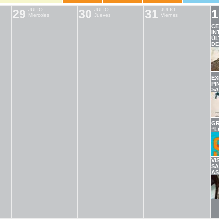
29
JULIO
30
JULIO
31
JULIO
1
Miercoles
Jueves
Viernes
CE
IN
ÚL
DE
EX
PI
SA
GR
“L
VI
SA
AS