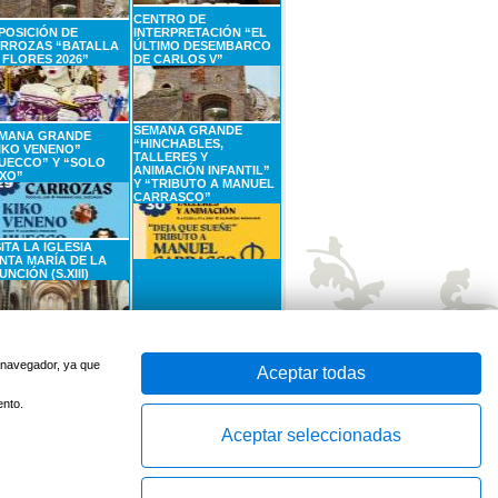
CENTRO DE
POSICIÓN DE
INTERPRETACIÓN “EL
RROZAS “BATALLA
ÚLTIMO DESEMBARCO
 FLORES 2026”
DE CARLOS V”
SEMANA GRANDE
MANA GRANDE
“HINCHABLES,
IKO VENENO”
TALLERES Y
UECCO” Y “SOLO
ANIMACIÓN INFANTIL”
XO”
Y “TRIBUTO A MANUEL
CARRASCO”
SITA LA IGLESIA
NTA MARÍA DE LA
UNCIÓN (S.XIII)
SEPTIEMBRE
6
SEPTIEMBRE
Sábado
Domingo
u navegador, ya que
Aceptar todas
ento.
Aceptar seleccionadas