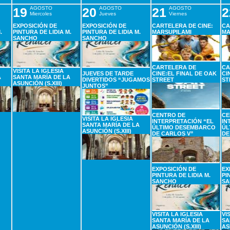
19
AGOSTO
20
AGOSTO
21
AGOSTO
2
Miercoles
Jueves
Viernes
EXPOSICIÓN DE
EXPOSICIÓN DE
CARTELERA DE CINE:
CA
.
PINTURA DE LIDIA M.
PINTURA DE LIDIA M.
MARSUPILAMI
MA
SANCHO
SANCHO
CARTELERA DE
CA
VISITA LA IGLESIA
JUEVES DE TARDE
CINE:EL FINAL DE OAK
CI
A
SANTA MARÍA DE LA
DIVERTIDOS “JUGAMOS
STREET
ST
ASUNCIÓN (S.XIII)
JUNTOS”
CENTRO DE
CE
VISITA LA IGLESIA
INTERPRETACIÓN “EL
IN
SANTA MARÍA DE LA
ÚLTIMO DESEMBARCO
ÚL
ASUNCIÓN (S.XIII)
DE CARLOS V”
DE
EXPOSICIÓN DE
EX
PINTURA DE LIDIA M.
PI
SANCHO
SA
VISITA LA IGLESIA
VI
SANTA MARÍA DE LA
SA
ASUNCIÓN (S.XIII)
AS