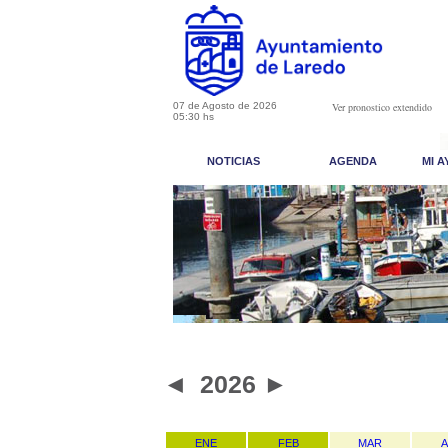
07 de Agosto de 2026
Ver pronostico extendido
05:30 hs
NOTICIAS
AGENDA
MI 
◄
2026
►
ENE
FEB
MAR