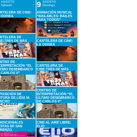
AGOSTO
9
AGOSTO
Sábado
Domingo
RTELERA DE CINE:
ANIMACIÓN MUSICAL
 ODISEA
“BAILABLES: BAILES
PARA TODOS”
RTELERA DE
NE:TRES DE MÁS
CARTELERA DE CINE:
LA ODISEA
NTRO DE
TERPRETACIÓN “EL
CARTELERA DE
TIMO DESEMBARCO
CINE:TRES DE MÁS
 CARLOS V”
CENTRO DE
POSICIÓN DE
INTERPRETACIÓN “EL
NTURA DE LIDIA M.
ÚLTIMO DESEMBARCO
NCHO
DE CARLOS V”
ADICIONALES
CINE AL AIRE LIBRE:
ESTAS DE SAN
ELIO
RENZO