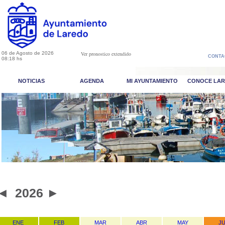
06 de Agosto de 2026
Ver pronostico extendido
CONTA
08:18 hs
NOTICIAS
AGENDA
MI AYUNTAMIENTO
CONOCE LA
◄
2026
►
ENE
FEB
MAR
ABR
MAY
J