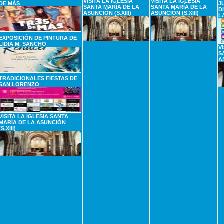
VISITA LA IGLESIA
VISITA LA IGLESIA
DE MÁS
J
SANTA MARÍA DE LA
SANTA MARÍA DE LA
D
ASUNCIÓN (S.XIII)
ASUNCIÓN (S.XIII)
L
EXPOSICIÓN DE PINTURA DE
LIDIA M. SANCHO
V
S
A
TRADICIONALES FIESTAS DE
SAN LORENZO
VISITA LA IGLESIA SANTA
MARÍA DE LA ASUNCIÓN
(S.XIII)