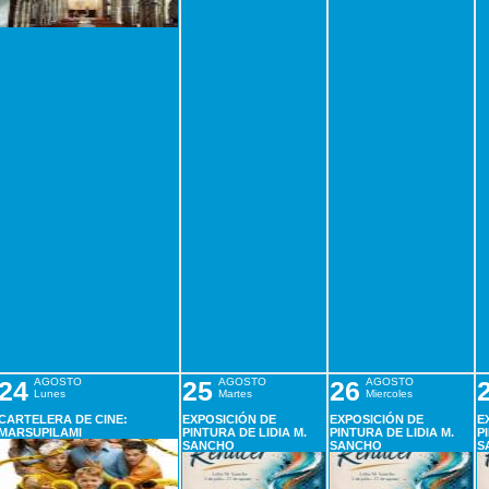
24
AGOSTO
25
AGOSTO
26
AGOSTO
Lunes
Martes
Miercoles
CARTELERA DE CINE:
EXPOSICIÓN DE
EXPOSICIÓN DE
E
MARSUPILAMI
PINTURA DE LIDIA M.
PINTURA DE LIDIA M.
P
SANCHO
SANCHO
S