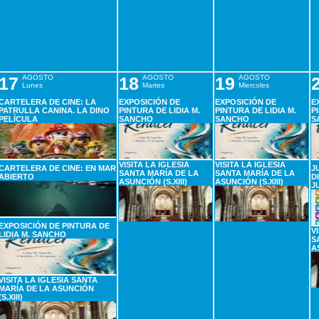
17
AGOSTO
18
AGOSTO
19
AGOSTO
Lunes
Martes
Miercoles
CARTELERA DE CINE: LA
EXPOSICIÓN DE
EXPOSICIÓN DE
E
PATRULLA CANINA. LA DINO
PINTURA DE LIDIA M.
PINTURA DE LIDIA M.
P
PELÍCULA
SANCHO
SANCHO
S
VISITA LA IGLESIA
VISITA LA IGLESIA
CARTELERA DE CINE: EN MAR
J
SANTA MARÍA DE LA
SANTA MARÍA DE LA
ABIERTO
D
ASUNCIÓN (S.XIII)
ASUNCIÓN (S.XIII)
J
EXPOSICIÓN DE PINTURA DE
V
LIDIA M. SANCHO
S
A
VISITA LA IGLESIA SANTA
MARÍA DE LA ASUNCIÓN
(S.XIII)