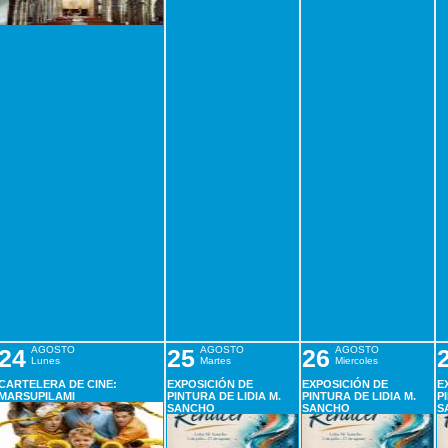
24
AGOSTO
25
AGOSTO
26
AGOSTO
Lunes
Martes
Miercoles
CARTELERA DE CINE:
EXPOSICIÓN DE
EXPOSICIÓN DE
E
MARSUPILAMI
PINTURA DE LIDIA M.
PINTURA DE LIDIA M.
P
SANCHO
SANCHO
S