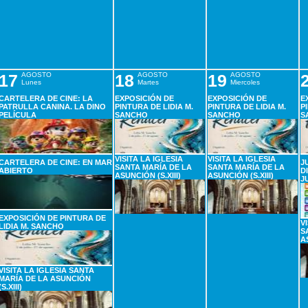
17
AGOSTO
18
AGOSTO
19
AGOSTO
Lunes
Martes
Miercoles
CARTELERA DE CINE: LA
EXPOSICIÓN DE
EXPOSICIÓN DE
E
PATRULLA CANINA. LA DINO
PINTURA DE LIDIA M.
PINTURA DE LIDIA M.
P
PELÍCULA
SANCHO
SANCHO
S
VISITA LA IGLESIA
VISITA LA IGLESIA
CARTELERA DE CINE: EN MAR
J
SANTA MARÍA DE LA
SANTA MARÍA DE LA
ABIERTO
D
ASUNCIÓN (S.XIII)
ASUNCIÓN (S.XIII)
J
EXPOSICIÓN DE PINTURA DE
V
LIDIA M. SANCHO
S
A
VISITA LA IGLESIA SANTA
MARÍA DE LA ASUNCIÓN
(S.XIII)