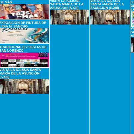
VISITA LA IGLESIA
VISITA LA IGLESIA
DE MÁS
J
SANTA MARÍA DE LA
SANTA MARÍA DE LA
D
ASUNCIÓN (S.XIII)
ASUNCIÓN (S.XIII)
L
EXPOSICIÓN DE PINTURA DE
LIDIA M. SANCHO
V
S
A
TRADICIONALES FIESTAS DE
SAN LORENZO
VISITA LA IGLESIA SANTA
MARÍA DE LA ASUNCIÓN
(S.XIII)