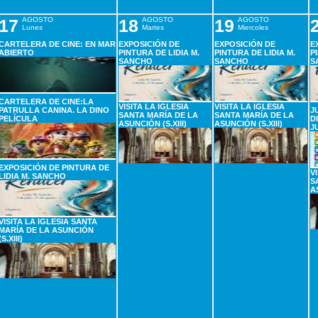
17
AGOSTO
18
AGOSTO
19
AGOSTO
Lunes
Martes
Miercoles
CARTELERA DE CINE: EN MAR
EXPOSICIÓN DE
EXPOSICIÓN DE
E
ABIERTO
PINTURA DE LIDIA M.
PINTURA DE LIDIA M.
P
SANCHO
SANCHO
S
CARTELERA DE CINE:LA
VISITA LA IGLESIA
VISITA LA IGLESIA
PATRULLA CANINA. LA DINO
J
SANTA MARÍA DE LA
SANTA MARÍA DE LA
PELÍCULA
D
ASUNCIÓN (S.XIII)
ASUNCIÓN (S.XIII)
J
EXPOSICIÓN DE PINTURA DE
V
LIDIA M. SANCHO
S
A
VISITA LA IGLESIA SANTA
MARÍA DE LA ASUNCIÓN
(S.XIII)