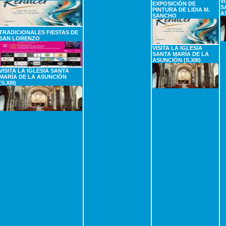
V
EXPOSICIÓN DE
S
PINTURA DE LIDIA M.
A
SANCHO
TRADICIONALES FIESTAS DE
SAN LORENZO
VISITA LA IGLESIA
SANTA MARÍA DE LA
ASUNCIÓN (S.XIII)
VISITA LA IGLESIA SANTA
MARÍA DE LA ASUNCIÓN
(S.XIII)