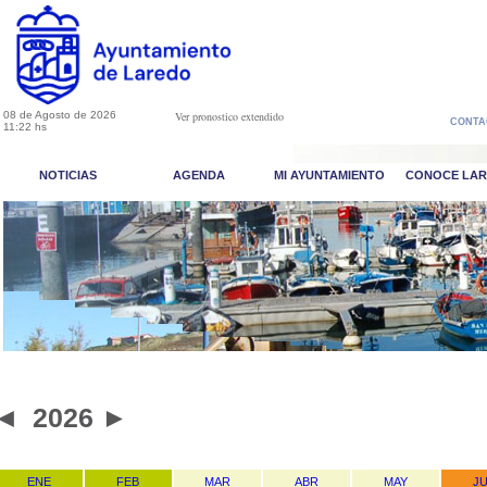
08 de Agosto de 2026
Ver pronostico extendido
CONTA
11:22 hs
NOTICIAS
AGENDA
MI AYUNTAMIENTO
CONOCE LA
◄
2026
►
ENE
FEB
MAR
ABR
MAY
J