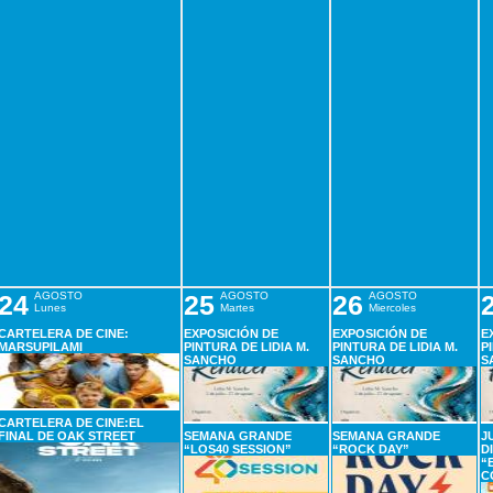
24
AGOSTO
25
AGOSTO
26
AGOSTO
Lunes
Martes
Miercoles
CARTELERA DE CINE:
EXPOSICIÓN DE
EXPOSICIÓN DE
E
MARSUPILAMI
PINTURA DE LIDIA M.
PINTURA DE LIDIA M.
P
SANCHO
SANCHO
S
CARTELERA DE CINE:EL
FINAL DE OAK STREET
SEMANA GRANDE
SEMANA GRANDE
J
“LOS40 SESSION”
“ROCK DAY”
D
“
C