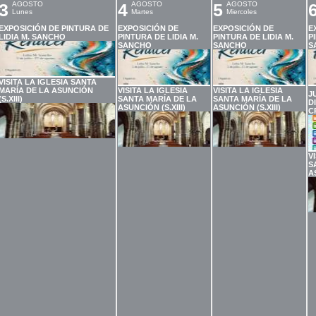
3
AGOSTO
4
AGOSTO
5
AGOSTO
Lunes
Martes
Miercoles
EXPOSICIÓN DE PINTURA DE
EXPOSICIÓN DE
EXPOSICIÓN DE
E
LIDIA M. SANCHO
PINTURA DE LIDIA M.
PINTURA DE LIDIA M.
P
SANCHO
SANCHO
S
VISITA LA IGLESIA SANTA
MARÍA DE LA ASUNCIÓN
VISITA LA IGLESIA
VISITA LA IGLESIA
J
(S.XIII)
SANTA MARÍA DE LA
SANTA MARÍA DE LA
D
ASUNCIÓN (S.XIII)
ASUNCIÓN (S.XIII)
C
V
S
A