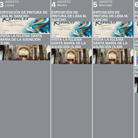
3
AGOSTO
4
AGOSTO
5
AGOSTO
Lunes
Martes
Miercoles
EXPOSICIÓN DE PINTURA DE
EXPOSICIÓN DE
EXPOSICIÓN DE
E
LIDIA M. SANCHO
PINTURA DE LIDIA M.
PINTURA DE LIDIA M.
P
SANCHO
SANCHO
S
VISITA LA IGLESIA SANTA
MARÍA DE LA ASUNCIÓN
VISITA LA IGLESIA
VISITA LA IGLESIA
J
(S.XIII)
SANTA MARÍA DE LA
SANTA MARÍA DE LA
D
ASUNCIÓN (S.XIII)
ASUNCIÓN (S.XIII)
C
V
S
A