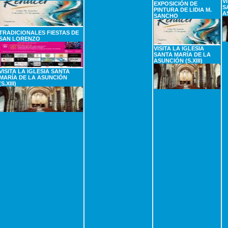
V
EXPOSICIÓN DE
S
PINTURA DE LIDIA M.
A
SANCHO
TRADICIONALES FIESTAS DE
SAN LORENZO
VISITA LA IGLESIA
SANTA MARÍA DE LA
ASUNCIÓN (S.XIII)
VISITA LA IGLESIA SANTA
MARÍA DE LA ASUNCIÓN
(S.XIII)