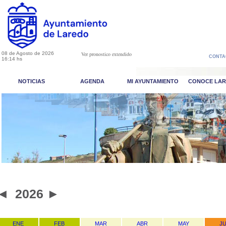
08 de Agosto de 2026
Ver pronostico extendido
CONTA
16:14 hs
NOTICIAS
AGENDA
MI AYUNTAMIENTO
CONOCE LA
◄
2026
►
ENE
FEB
MAR
ABR
MAY
J