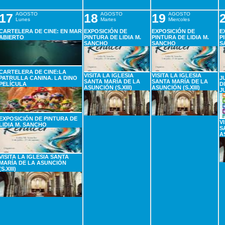
17
AGOSTO
18
AGOSTO
19
AGOSTO
Lunes
Martes
Miercoles
CARTELERA DE CINE: EN MAR
EXPOSICIÓN DE
EXPOSICIÓN DE
E
ABIERTO
PINTURA DE LIDIA M.
PINTURA DE LIDIA M.
P
SANCHO
SANCHO
S
CARTELERA DE CINE:LA
VISITA LA IGLESIA
VISITA LA IGLESIA
PATRULLA CANINA. LA DINO
J
SANTA MARÍA DE LA
SANTA MARÍA DE LA
PELÍCULA
D
ASUNCIÓN (S.XIII)
ASUNCIÓN (S.XIII)
J
EXPOSICIÓN DE PINTURA DE
V
LIDIA M. SANCHO
S
A
VISITA LA IGLESIA SANTA
MARÍA DE LA ASUNCIÓN
(S.XIII)