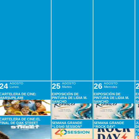
24
AGOSTO
25
AGOSTO
26
AGOSTO
Lunes
Martes
Miercoles
CARTELERA DE CINE:
EXPOSICIÓN DE
EXPOSICIÓN DE
E
MARSUPILAMI
PINTURA DE LIDIA M.
PINTURA DE LIDIA M.
P
SANCHO
SANCHO
S
CARTELERA DE CINE:EL
FINAL DE OAK STREET
SEMANA GRANDE
SEMANA GRANDE
J
“LOS40 SESSION”
“ROCK DAY”
D
“
C