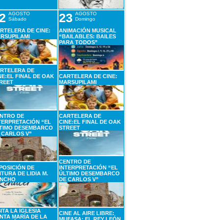
2
AGOSTO
23
AGOSTO
Sábado
Domingo
RTELERA DE CINE:
ANIMACIÓN MUSICAL
RSUPILAMI
“BAILABLES: BAILES
PARA TODOS”
RTELERA DE
NE:EL FINAL DE OAK
CARTELERA DE CINE:
REET
MARSUPILAMI
NTRO DE
CARTELERA DE
TERPRETACIÓN “EL
CINE:EL FINAL DE OAK
TIMO DESEMBARCO
STREET
 CARLOS V”
CENTRO DE
POSICIÓN DE
INTERPRETACIÓN “EL
NTURA DE LIDIA M.
ÚLTIMO DESEMBARCO
NCHO
DE CARLOS V”
SITA LA IGLESIA
CINE AL AIRE LIBRE:
NTA MARÍA DE LA
MUFASA: EL REY LEÓN