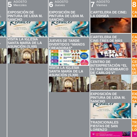
5
AGOSTO
6
AGOSTO
7
AGOSTO
8
Miercoles
Jueves
Viernes
EXPOSICIÓN DE
EXPOSICIÓN DE
CARTELERA DE CINE:
CA
.
PINTURA DE LIDIA M.
PINTURA DE LIDIA M.
LA ODISEA
LA
SANCHO
SANCHO
CARTELERA DE
CA
VISITA LA IGLESIA
JUEVES DE TARDE
CINE:TRES DE MÁS
CI
A
SANTA MARÍA DE LA
DIVERTIDOS “MANOS
ASUNCIÓN (S.XIII)
CREADORAS”
CENTRO DE
CE
INTERPRETACIÓN “EL
IN
VISITA LA IGLESIA
ÚLTIMO DESEMBARCO
ÚL
SANTA MARÍA DE LA
DE CARLOS V”
DE
ASUNCIÓN (S.XIII)
EXPOSICIÓN DE
EX
PINTURA DE LIDIA M.
PI
SANCHO
SA
TRADICIONALES
TR
FIESTAS DE SAN
FI
LORENZO
LO