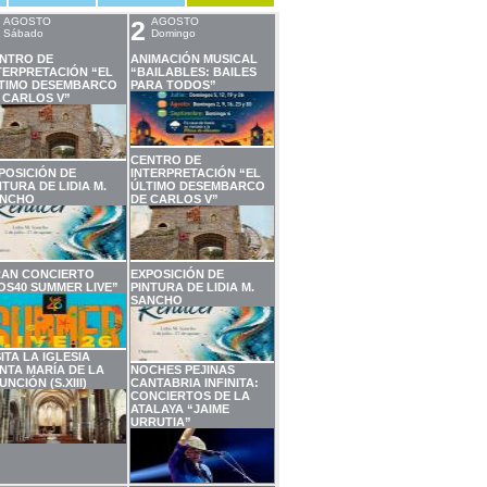
AGOSTO
2
AGOSTO
Sábado
Domingo
NTRO DE
ANIMACIÓN MUSICAL
TERPRETACIÓN “EL
“BAILABLES: BAILES
TIMO DESEMBARCO
PARA TODOS”
 CARLOS V”
CENTRO DE
POSICIÓN DE
INTERPRETACIÓN “EL
NTURA DE LIDIA M.
ÚLTIMO DESEMBARCO
NCHO
DE CARLOS V”
AN CONCIERTO
EXPOSICIÓN DE
OS40 SUMMER LIVE”
PINTURA DE LIDIA M.
SANCHO
SITA LA IGLESIA
NTA MARÍA DE LA
NOCHES PEJINAS
UNCIÓN (S.XIII)
CANTABRIA INFINITA:
CONCIERTOS DE LA
ATALAYA “JAIME
URRUTIA”