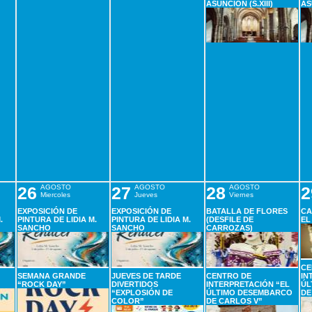
ASUNCIÓN (S.XIII)
AS
26
AGOSTO
27
AGOSTO
28
AGOSTO
2
Miercoles
Jueves
Viernes
EXPOSICIÓN DE
EXPOSICIÓN DE
BATALLA DE FLORES
CA
.
PINTURA DE LIDIA M.
PINTURA DE LIDIA M.
(DESFILE DE
EL
SANCHO
SANCHO
CARROZAS)
CE
SEMANA GRANDE
JUEVES DE TARDE
CENTRO DE
IN
“ROCK DAY”
DIVERTIDOS
INTERPRETACIÓN “EL
ÚL
“EXPLOSIÓN DE
ÚLTIMO DESEMBARCO
DE
COLOR”
DE CARLOS V”