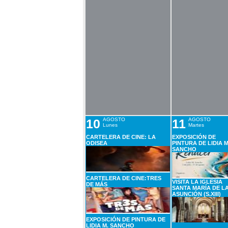
10
AGOSTO
11
AGOSTO
Lunes
Martes
CARTELERA DE CINE: LA
EXPOSICIÓN DE
ODISEA
PINTURA DE LIDIA M
SANCHO
CARTELERA DE CINE:TRES
VISITA LA IGLESIA
DE MÁS
SANTA MARÍA DE L
ASUNCIÓN (S.XIII)
EXPOSICIÓN DE PINTURA DE
LIDIA M. SANCHO