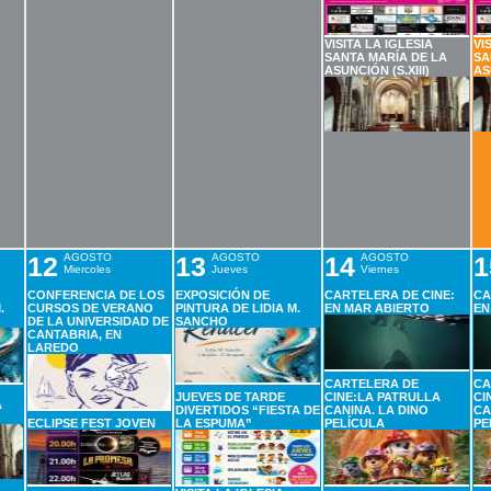
VISITA LA IGLESIA
VI
SANTA MARÍA DE LA
SA
ASUNCIÓN (S.XIII)
AS
12
AGOSTO
13
AGOSTO
14
AGOSTO
1
Miercoles
Jueves
Viernes
CONFERENCIA DE LOS
EXPOSICIÓN DE
CARTELERA DE CINE:
CA
.
CURSOS DE VERANO
PINTURA DE LIDIA M.
EN MAR ABIERTO
EN
DE LA UNIVERSIDAD DE
SANCHO
CANTABRIA, EN
LAREDO
CARTELERA DE
CA
JUEVES DE TARDE
CINE:LA PATRULLA
CI
A
DIVERTIDOS “FIESTA DE
CANINA. LA DINO
CA
ECLIPSE FEST JOVEN
LA ESPUMA”
PELÍCULA
PE