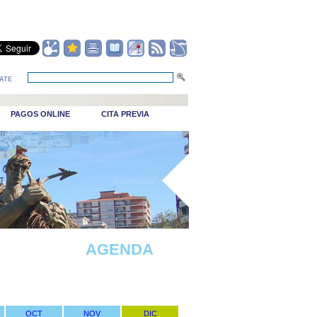
ATE
PAGOS ONLINE
CITA PREVIA
_Puerto viejo
AGENDA
OCT
NOV
DIC