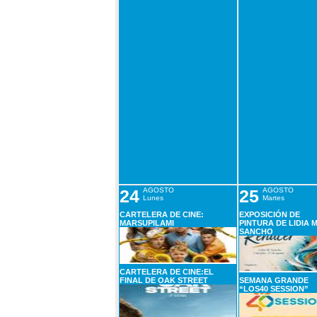
24
AGOSTO
25
AGOSTO
Lunes
Martes
CARTELERA DE CINE:
EXPOSICIÓN DE
MARSUPILAMI
PINTURA DE LIDIA M
SANCHO
CARTELERA DE CINE:EL
FINAL DE OAK STREET
SEMANA GRANDE
“LOS40 SESSION”