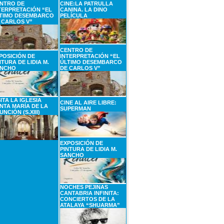
NTRO DE
CINE:LA PATRULLA
TERPRETACIÓN “EL
CANINA. LA DINO
TIMO DESEMBARCO
PELÍCULA
 CARLOS V”
CENTRO DE
POSICIÓN DE
INTERPRETACIÓN “EL
NTURA DE LIDIA M.
ÚLTIMO DESEMBARCO
NCHO
DE CARLOS V”
SITA LA IGLESIA
CINE AL AIRE LIBRE:
NTA MARÍA DE LA
SUPERMAN
UNCIÓN (S.XIII)
EXPOSICIÓN DE
PINTURA DE LIDIA M.
SANCHO
NOCHES PEJINAS
CANTABRIA INFINITA:
CONCIERTOS DE LA
ATALAYA “SHUARMA”