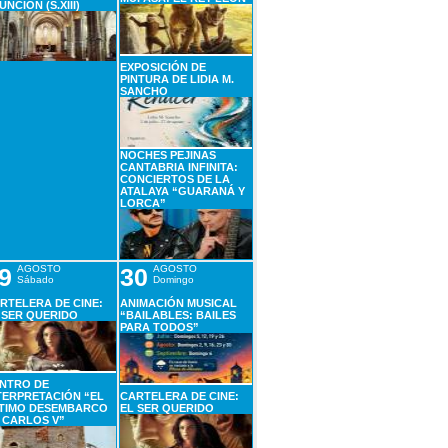
UNCIÓN (S.XIII)
EXPOSICIÓN DE
PINTURA DE LIDIA M.
SANCHO
NOCHES PEJINAS
CANTABRIA INFINITA:
CONCIERTOS DE LA
ATALAYA “GUARANÁ Y
LORCA”
9
AGOSTO
30
AGOSTO
Sábado
Domingo
RTELERA DE CINE:
ANIMACIÓN MUSICAL
 SER QUERIDO
“BAILABLES: BAILES
PARA TODOS”
NTRO DE
TERPRETACIÓN “EL
CARTELERA DE CINE:
TIMO DESEMBARCO
EL SER QUERIDO
 CARLOS V”