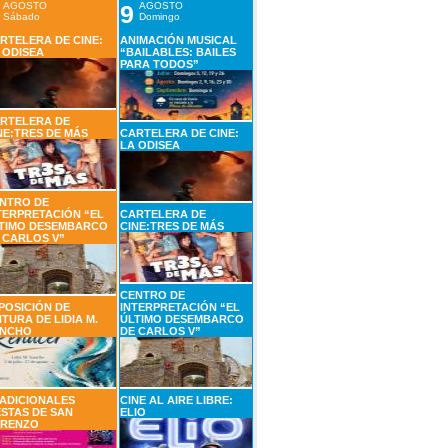
AGOSTO
9
AGOSTO
Sábado
Domingo
RTELERA DE CINE:
ANIMACIÓN MUSICAL
 ODISEA
“BAILABLES: BAILES
PARA TODOS”
RTELERA DE
NE:TRES DE MÁS
CARTELERA DE CINE:
LA ODISEA
NTRO DE
TERPRETACIÓN “EL
CARTELERA DE
TIMO DESEMBARCO
CINE:TRES DE MÁS
 CARLOS V”
CENTRO DE
POSICIÓN DE
INTERPRETACIÓN “EL
NTURA DE LIDIA M.
ÚLTIMO DESEMBARCO
NCHO
DE CARLOS V”
ADICIONALES
CINE AL AIRE LIBRE:
ESTAS DE SAN
ELIO
RENZO