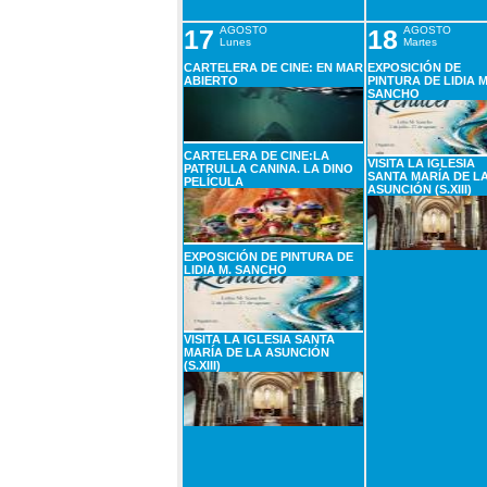
17
AGOSTO
18
AGOSTO
Lunes
Martes
CARTELERA DE CINE: EN MAR
EXPOSICIÓN DE
ABIERTO
PINTURA DE LIDIA M
SANCHO
CARTELERA DE CINE:LA
VISITA LA IGLESIA
PATRULLA CANINA. LA DINO
SANTA MARÍA DE L
PELÍCULA
ASUNCIÓN (S.XIII)
EXPOSICIÓN DE PINTURA DE
LIDIA M. SANCHO
VISITA LA IGLESIA SANTA
MARÍA DE LA ASUNCIÓN
(S.XIII)