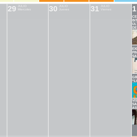
29
JULIO
30
JULIO
31
JULIO
1
Miercoles
Jueves
Viernes
CE
IN
ÚL
DE
EX
PI
SA
GR
“L
VI
SA
AS