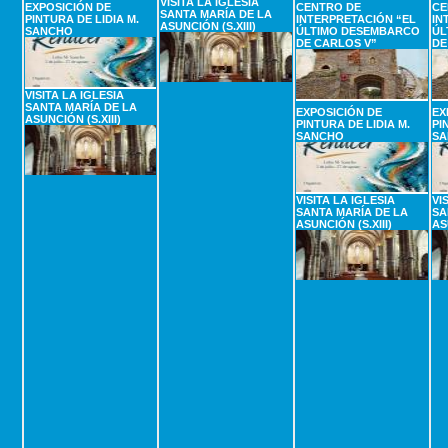
VISITA LA IGLESIA
EXPOSICIÓN DE
CENTRO DE
CE
SANTA MARÍA DE LA
PINTURA DE LIDIA M.
INTERPRETACIÓN “EL
IN
ASUNCIÓN (S.XIII)
SANCHO
ÚLTIMO DESEMBARCO
ÚL
DE CARLOS V”
DE
VISITA LA IGLESIA
SANTA MARÍA DE LA
EXPOSICIÓN DE
EX
ASUNCIÓN (S.XIII)
PINTURA DE LIDIA M.
PI
SANCHO
SA
VISITA LA IGLESIA
VI
SANTA MARÍA DE LA
SA
ASUNCIÓN (S.XIII)
AS