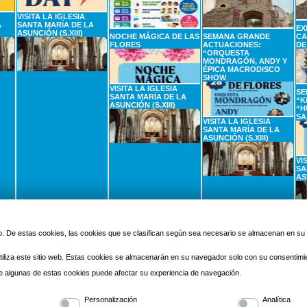
VISITA LA IGLESIA
A
SANTA MARÍA DE LA
EX
ASUNCIÓN (S.XIII)
NOCHE MÁGICA DE LAS
SEMANA GRANDE
CA
FLORES
ACTUACIONES:
DE
“ORQUESTA
MONDRAGÓN, ANDY Y
ÉPICA MACRODISCO
SHOW
VISITA LA IGLESIA
SE
SANTA MARÍA DE LA
“K
ASUNCIÓN (S.XIII)
“H
SA
VISITA LA IGLESIA
SANTA MARÍA DE LA
ASUNCIÓN (S.XIII)
VI
SA
AS
2
SEPTIEMBRE
3
SEPTIEMBRE
4
SEPTIEMBRE
5
Miercoles
Jueves
Viernes
 web. De estas cookies, las cookies que se clasifican según sea necesario se almacenan en s
iliza este sitio web. Estas cookies se almacenarán en su navegador solo con su consentimi
 de algunas de estas cookies puede afectar su experiencia de navegación.
Personalización
Analítica