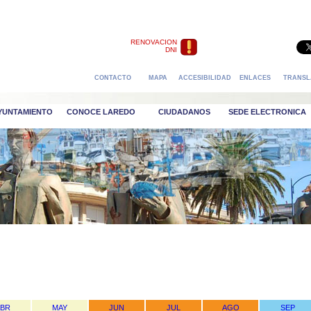
RENOVACION
DNI
CONTACTO
MAPA
ACCESIBILIDAD
ENLACES
TRANSL
AYUNTAMIENTO
CONOCE LAREDO
CIUDADANOS
SEDE ELECTRONICA
ABR
MAY
JUN
JUL
AGO
SEP