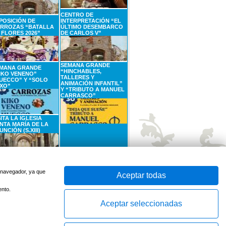
CENTRO DE
POSICIÓN DE
INTERPRETACIÓN “EL
RROZAS “BATALLA
ÚLTIMO DESEMBARCO
 FLORES 2026”
DE CARLOS V”
SEMANA GRANDE
MANA GRANDE
“HINCHABLES,
IKO VENENO”
TALLERES Y
UECCO” Y “SOLO
ANIMACIÓN INFANTIL”
XO”
Y “TRIBUTO A MANUEL
CARRASCO”
SITA LA IGLESIA
NTA MARÍA DE LA
UNCIÓN (S.XIII)
SEPTIEMBRE
6
SEPTIEMBRE
Sábado
Domingo
u navegador, ya que
Aceptar todas
ento.
Aceptar seleccionadas