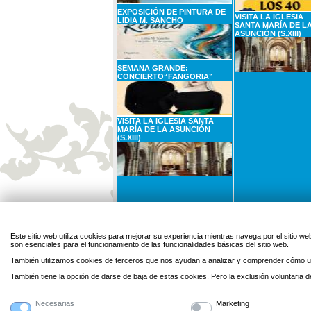
EXPOSICIÓN DE PINTURA DE
VISITA LA IGLESIA
LIDIA M. SANCHO
SANTA MARÍA DE L
ASUNCIÓN (S.XIII)
SEMANA GRANDE:
CONCIERTO“FANGORIA”
VISITA LA IGLESIA SANTA
MARÍA DE LA ASUNCIÓN
(S.XIII)
31
AGOSTO
1
SEPTIEMBRE
Lunes
Martes
Este sitio web utiliza cookies para mejorar su experiencia mientras navega por el sitio
son esenciales para el funcionamiento de las funcionalidades básicas del sitio web.
CARTELERA DE CINE: EL SER
QUERIDO
También utilizamos cookies de terceros que nos ayudan a analizar y comprender cómo ut
También tiene la opción de darse de baja de estas cookies. Pero la exclusión voluntaria
Necesarias
Marketing