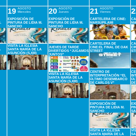
19
AGOSTO
20
AGOSTO
21
AGOSTO
2
Miercoles
Jueves
Viernes
EXPOSICIÓN DE
EXPOSICIÓN DE
CARTELERA DE CINE:
CA
.
PINTURA DE LIDIA M.
PINTURA DE LIDIA M.
MARSUPILAMI
MA
SANCHO
SANCHO
CARTELERA DE
CA
VISITA LA IGLESIA
JUEVES DE TARDE
CINE:EL FINAL DE OAK
CI
A
SANTA MARÍA DE LA
DIVERTIDOS “JUGAMOS
STREET
ST
ASUNCIÓN (S.XIII)
JUNTOS”
CENTRO DE
CE
VISITA LA IGLESIA
INTERPRETACIÓN “EL
IN
SANTA MARÍA DE LA
ÚLTIMO DESEMBARCO
ÚL
ASUNCIÓN (S.XIII)
DE CARLOS V”
DE
EXPOSICIÓN DE
EX
PINTURA DE LIDIA M.
PI
SANCHO
SA
VISITA LA IGLESIA
VI
SANTA MARÍA DE LA
SA