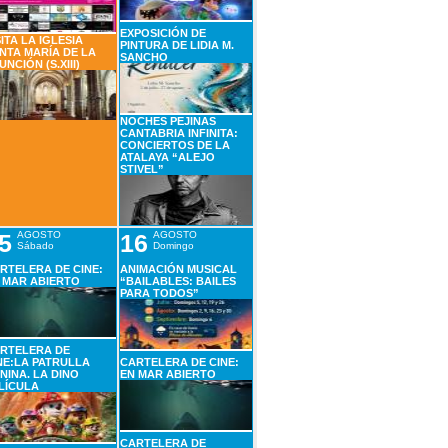
EXPOSICIÓN DE
SITA LA IGLESIA
PINTURA DE LIDIA M.
NTA MARÍA DE LA
SANCHO
UNCIÓN (S.XIII)
NOCHES PEJINAS
CANTABRIA INFINITA:
CONCIERTOS DE LA
ATALAYA “ALEJO
STIVEL”
5
AGOSTO
16
AGOSTO
Sábado
Domingo
RTELERA DE CINE:
ANIMACIÓN MUSICAL
 MAR ABIERTO
“BAILABLES: BAILES
PARA TODOS”
RTELERA DE
NE:LA PATRULLA
CARTELERA DE CINE:
NINA. LA DINO
EN MAR ABIERTO
LÍCULA
CARTELERA DE