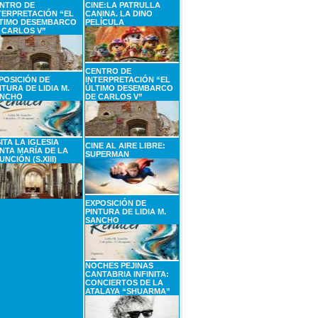
NTRO DE
CINE:LA PATRULLA
TERPRETACIÓN “EL
CANINA. LA DINO
TIMO DESEMBARCO
PELÍCULA
 CARLOS V”
CENTRO DE
POSICIÓN DE
INTERPRETACIÓN “EL
NTURA DE LIDIA M.
ÚLTIMO DESEMBARCO
NCHO
DE CARLOS V”
SITA LA IGLESIA
CINE AL AIRE LIBRE:
NTA MARÍA DE LA
SUPERMAN
UNCIÓN (S.XIII)
EXPOSICIÓN DE
PINTURA DE LIDIA M.
SANCHO
NOCHES PEJINAS
CANTABRIA INFINITA:
CONCIERTOS DE LA
ATALAYA “SHUARMA”