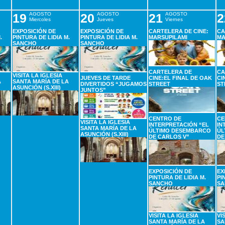
19
AGOSTO
20
AGOSTO
21
AGOSTO
2
Miercoles
Jueves
Viernes
EXPOSICIÓN DE
EXPOSICIÓN DE
CARTELERA DE CINE:
CA
.
PINTURA DE LIDIA M.
PINTURA DE LIDIA M.
MARSUPILAMI
MA
SANCHO
SANCHO
CARTELERA DE
CA
VISITA LA IGLESIA
JUEVES DE TARDE
CINE:EL FINAL DE OAK
CI
A
SANTA MARÍA DE LA
DIVERTIDOS “JUGAMOS
STREET
ST
ASUNCIÓN (S.XIII)
JUNTOS”
CENTRO DE
CE
VISITA LA IGLESIA
INTERPRETACIÓN “EL
IN
SANTA MARÍA DE LA
ÚLTIMO DESEMBARCO
ÚL
ASUNCIÓN (S.XIII)
DE CARLOS V”
DE
EXPOSICIÓN DE
EX
PINTURA DE LIDIA M.
PI
SANCHO
SA
VISITA LA IGLESIA
VI
SANTA MARÍA DE LA
SA