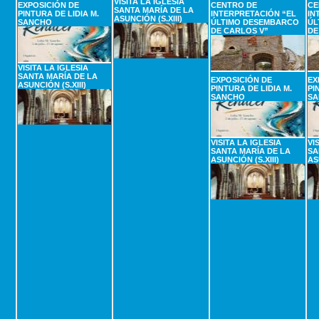
VISITA LA IGLESIA
EXPOSICIÓN DE
CENTRO DE
CE
SANTA MARÍA DE LA
PINTURA DE LIDIA M.
INTERPRETACIÓN “EL
IN
ASUNCIÓN (S.XIII)
SANCHO
ÚLTIMO DESEMBARCO
ÚL
DE CARLOS V”
DE
VISITA LA IGLESIA
SANTA MARÍA DE LA
EXPOSICIÓN DE
EX
ASUNCIÓN (S.XIII)
PINTURA DE LIDIA M.
PI
SANCHO
SA
VISITA LA IGLESIA
VI
SANTA MARÍA DE LA
SA
ASUNCIÓN (S.XIII)
AS