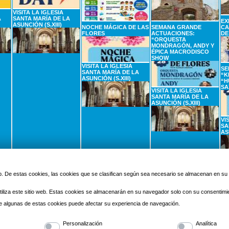
VISITA LA IGLESIA
A
SANTA MARÍA DE LA
EX
ASUNCIÓN (S.XIII)
NOCHE MÁGICA DE LAS
SEMANA GRANDE
CA
FLORES
ACTUACIONES:
DE
“ORQUESTA
MONDRAGÓN, ANDY Y
ÉPICA MACRODISCO
SHOW
VISITA LA IGLESIA
SE
SANTA MARÍA DE LA
“K
ASUNCIÓN (S.XIII)
“H
SA
VISITA LA IGLESIA
SANTA MARÍA DE LA
ASUNCIÓN (S.XIII)
VI
SA
AS
2
SEPTIEMBRE
3
SEPTIEMBRE
4
SEPTIEMBRE
5
Miercoles
Jueves
Viernes
 web. De estas cookies, las cookies que se clasifican según sea necesario se almacenan en s
iliza este sitio web. Estas cookies se almacenarán en su navegador solo con su consentimi
 de algunas de estas cookies puede afectar su experiencia de navegación.
Personalización
Analítica