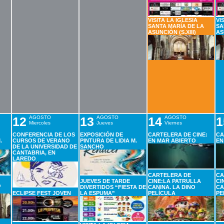
VISITA LA IGLESIA
VI
SANTA MARÍA DE LA
SA
ASUNCIÓN (S.XIII)
AS
12
AGOSTO
13
AGOSTO
14
AGOSTO
1
Miercoles
Jueves
Viernes
CONFERENCIA DE LOS
EXPOSICIÓN DE
CARTELERA DE CINE:
CA
.
CURSOS DE VERANO
PINTURA DE LIDIA M.
EN MAR ABIERTO
EN
DE LA UNIVERSIDAD DE
SANCHO
CANTABRIA, EN
LAREDO
CARTELERA DE
CA
JUEVES DE TARDE
CINE:LA PATRULLA
CI
A
DIVERTIDOS “FIESTA DE
CANINA. LA DINO
CA
ECLIPSE FEST JOVEN
LA ESPUMA”
PELÍCULA
PE