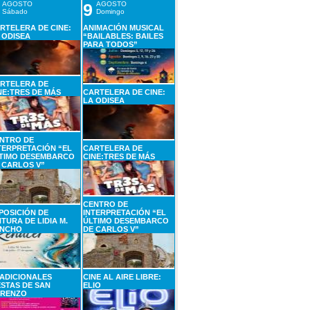
AGOSTO
9
AGOSTO
Sábado
Domingo
RTELERA DE CINE:
ANIMACIÓN MUSICAL
 ODISEA
“BAILABLES: BAILES
PARA TODOS”
RTELERA DE
NE:TRES DE MÁS
CARTELERA DE CINE:
LA ODISEA
NTRO DE
TERPRETACIÓN “EL
CARTELERA DE
TIMO DESEMBARCO
CINE:TRES DE MÁS
 CARLOS V”
CENTRO DE
POSICIÓN DE
INTERPRETACIÓN “EL
NTURA DE LIDIA M.
ÚLTIMO DESEMBARCO
NCHO
DE CARLOS V”
ADICIONALES
CINE AL AIRE LIBRE:
ESTAS DE SAN
ELIO
RENZO