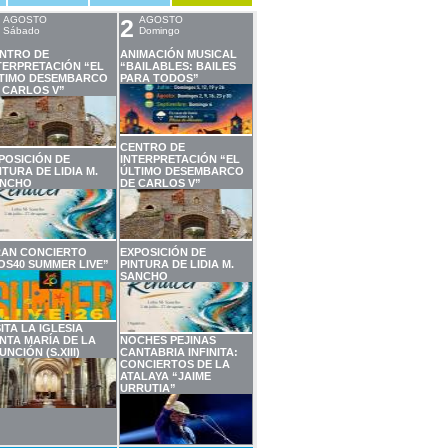
AGOSTO
2
AGOSTO
Sábado
Domingo
NTRO DE
ANIMACIÓN MUSICAL
TERPRETACIÓN “EL
“BAILABLES: BAILES
TIMO DESEMBARCO
PARA TODOS”
 CARLOS V”
CENTRO DE
POSICIÓN DE
INTERPRETACIÓN “EL
NTURA DE LIDIA M.
ÚLTIMO DESEMBARCO
NCHO
DE CARLOS V”
AN CONCIERTO
EXPOSICIÓN DE
OS40 SUMMER LIVE”
PINTURA DE LIDIA M.
SANCHO
SITA LA IGLESIA
NTA MARÍA DE LA
NOCHES PEJINAS
UNCIÓN (S.XIII)
CANTABRIA INFINITA:
CONCIERTOS DE LA
ATALAYA “JAIME
URRUTIA”