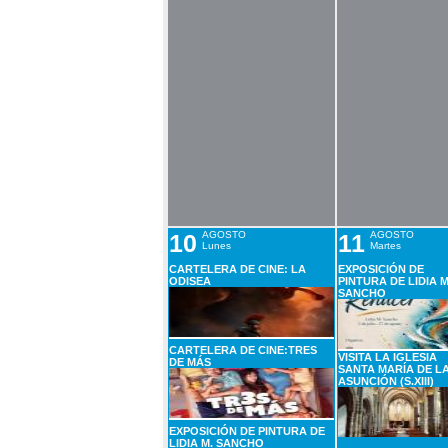
10
AGOSTO
11
AGOSTO
Lunes
Martes
CARTELERA DE CINE: LA
EXPOSICIÓN DE
ODISEA
PINTURA DE LIDIA M
SANCHO
CARTELERA DE CINE:TRES
VISITA LA IGLESIA
DE MÁS
SANTA MARÍA DE L
ASUNCIÓN (S.XIII)
EXPOSICIÓN DE PINTURA DE
LIDIA M. SANCHO