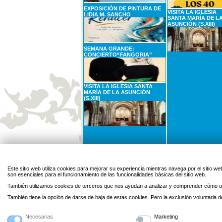
EXPOSICIÓN DE PINTURA DE
VISITA LA IGLESIA
LIDIA M. SANCHO
SANTA MARÍA DE L
ASUNCIÓN (S.XIII)
SEMANA GRANDE:
CONCIERTO“FANGORIA”
VISITA LA IGLESIA SANTA
MARÍA DE LA ASUNCIÓN
(S.XIII)
31
AGOSTO
1
SEPTIEMBRE
Lunes
Martes
Este sitio web utiliza cookies para mejorar su experiencia mientras navega por el sitio
son esenciales para el funcionamiento de las funcionalidades básicas del sitio web.
CARTELERA DE CINE: EL SER
QUERIDO
También utilizamos cookies de terceros que nos ayudan a analizar y comprender cómo ut
También tiene la opción de darse de baja de estas cookies. Pero la exclusión voluntaria
Necesarias
Marketing