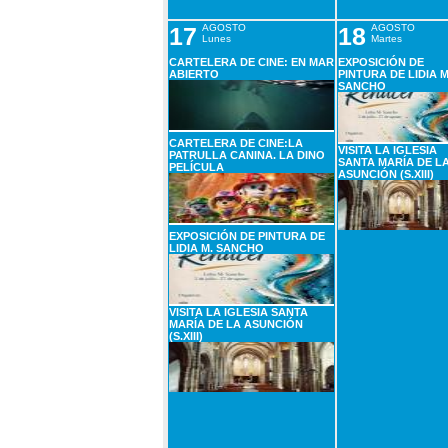
17
AGOSTO
18
AGOSTO
Lunes
Martes
CARTELERA DE CINE: EN MAR
EXPOSICIÓN DE
ABIERTO
PINTURA DE LIDIA M
SANCHO
CARTELERA DE CINE:LA
VISITA LA IGLESIA
PATRULLA CANINA. LA DINO
SANTA MARÍA DE L
PELÍCULA
ASUNCIÓN (S.XIII)
EXPOSICIÓN DE PINTURA DE
LIDIA M. SANCHO
VISITA LA IGLESIA SANTA
MARÍA DE LA ASUNCIÓN
(S.XIII)