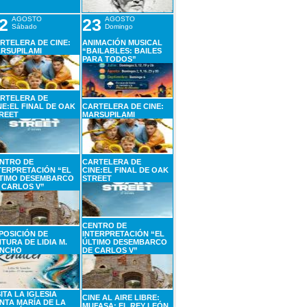
2
AGOSTO
23
AGOSTO
Sábado
Domingo
RTELERA DE CINE:
ANIMACIÓN MUSICAL
RSUPILAMI
“BAILABLES: BAILES
PARA TODOS”
RTELERA DE
NE:EL FINAL DE OAK
CARTELERA DE CINE:
REET
MARSUPILAMI
NTRO DE
CARTELERA DE
TERPRETACIÓN “EL
CINE:EL FINAL DE OAK
TIMO DESEMBARCO
STREET
 CARLOS V”
CENTRO DE
POSICIÓN DE
INTERPRETACIÓN “EL
NTURA DE LIDIA M.
ÚLTIMO DESEMBARCO
NCHO
DE CARLOS V”
SITA LA IGLESIA
CINE AL AIRE LIBRE:
NTA MARÍA DE LA
MUFASA: EL REY LEÓN