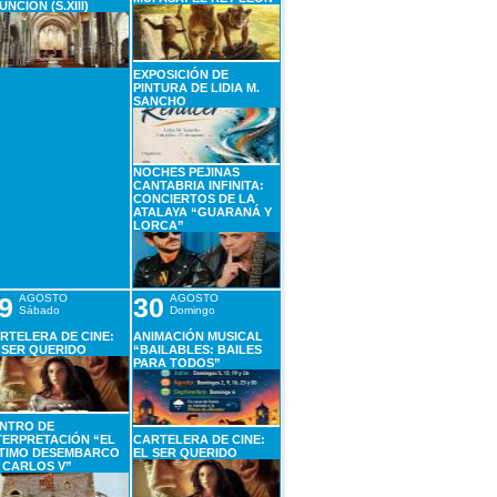
UNCIÓN (S.XIII)
EXPOSICIÓN DE
PINTURA DE LIDIA M.
SANCHO
NOCHES PEJINAS
CANTABRIA INFINITA:
CONCIERTOS DE LA
ATALAYA “GUARANÁ Y
LORCA”
9
AGOSTO
30
AGOSTO
Sábado
Domingo
RTELERA DE CINE:
ANIMACIÓN MUSICAL
 SER QUERIDO
“BAILABLES: BAILES
PARA TODOS”
NTRO DE
TERPRETACIÓN “EL
CARTELERA DE CINE:
TIMO DESEMBARCO
EL SER QUERIDO
 CARLOS V”