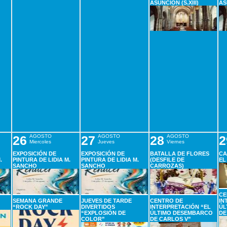
ASUNCIÓN (S.XIII)
AS
26
AGOSTO
27
AGOSTO
28
AGOSTO
2
Miercoles
Jueves
Viernes
EXPOSICIÓN DE
EXPOSICIÓN DE
BATALLA DE FLORES
CA
.
PINTURA DE LIDIA M.
PINTURA DE LIDIA M.
(DESFILE DE
EL
SANCHO
SANCHO
CARROZAS)
CE
SEMANA GRANDE
JUEVES DE TARDE
CENTRO DE
IN
“ROCK DAY”
DIVERTIDOS
INTERPRETACIÓN “EL
ÚL
“EXPLOSIÓN DE
ÚLTIMO DESEMBARCO
DE
COLOR”
DE CARLOS V”