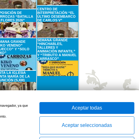
CENTRO DE
POSICIÓN DE
INTERPRETACIÓN “EL
RROZAS “BATALLA
ÚLTIMO DESEMBARCO
 FLORES 2026”
DE CARLOS V”
SEMANA GRANDE
MANA GRANDE
“HINCHABLES,
IKO VENENO”
TALLERES Y
UECCO” Y “SOLO
ANIMACIÓN INFANTIL”
XO”
Y “TRIBUTO A MANUEL
CARRASCO”
SITA LA IGLESIA
NTA MARÍA DE LA
UNCIÓN (S.XIII)
SEPTIEMBRE
6
SEPTIEMBRE
Sábado
Domingo
u navegador, ya que
Aceptar todas
ento.
Aceptar seleccionadas