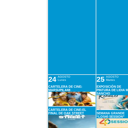
24
AGOSTO
25
AGOSTO
Lunes
Martes
CARTELERA DE CINE:
EXPOSICIÓN DE
MARSUPILAMI
PINTURA DE LIDIA M
SANCHO
CARTELERA DE CINE:EL
FINAL DE OAK STREET
SEMANA GRANDE
“LOS40 SESSION”