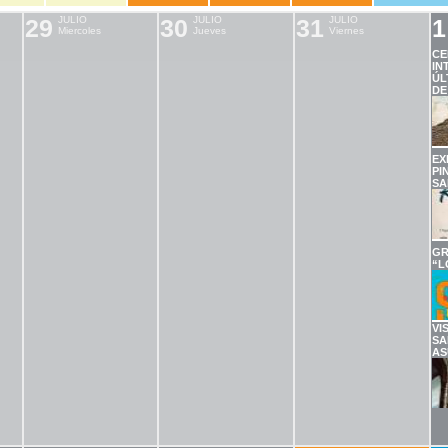
29
JULIO
30
JULIO
31
JULIO
1
Miercoles
Jueves
Viernes
CE
IN
ÚL
DE
EX
PI
SA
GR
“L
VI
SA
AS