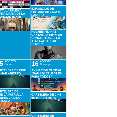
EXPOSICIÓN DE
SITA LA IGLESIA
PINTURA DE LIDIA M.
NTA MARÍA DE LA
SANCHO
UNCIÓN (S.XIII)
NOCHES PEJINAS
CANTABRIA INFINITA:
CONCIERTOS DE LA
ATALAYA “ALEJO
STIVEL”
5
AGOSTO
16
AGOSTO
Sábado
Domingo
RTELERA DE CINE:
ANIMACIÓN MUSICAL
 MAR ABIERTO
“BAILABLES: BAILES
PARA TODOS”
RTELERA DE
NE:LA PATRULLA
CARTELERA DE CINE:
NINA. LA DINO
EN MAR ABIERTO
LÍCULA
CARTELERA DE