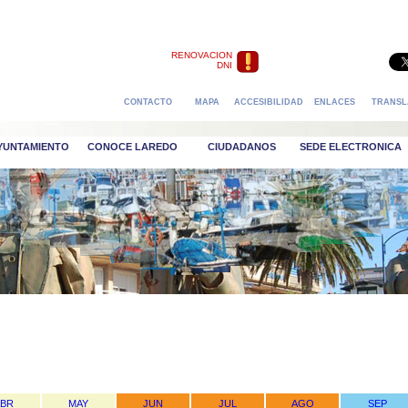
RENOVACION
DNI
CONTACTO
MAPA
ACCESIBILIDAD
ENLACES
TRANSL
AYUNTAMIENTO
CONOCE LAREDO
CIUDADANOS
SEDE ELECTRONICA
ABR
MAY
JUN
JUL
AGO
SEP