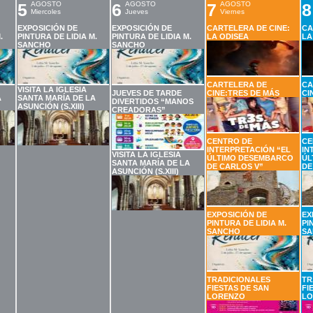
5
AGOSTO
6
AGOSTO
7
AGOSTO
8
Miercoles
Jueves
Viernes
EXPOSICIÓN DE
EXPOSICIÓN DE
CARTELERA DE CINE:
CA
.
PINTURA DE LIDIA M.
PINTURA DE LIDIA M.
LA ODISEA
LA
SANCHO
SANCHO
CARTELERA DE
CA
VISITA LA IGLESIA
JUEVES DE TARDE
CINE:TRES DE MÁS
CI
A
SANTA MARÍA DE LA
DIVERTIDOS “MANOS
ASUNCIÓN (S.XIII)
CREADORAS”
CENTRO DE
CE
INTERPRETACIÓN “EL
IN
VISITA LA IGLESIA
ÚLTIMO DESEMBARCO
ÚL
SANTA MARÍA DE LA
DE CARLOS V”
DE
ASUNCIÓN (S.XIII)
EXPOSICIÓN DE
EX
PINTURA DE LIDIA M.
PI
SANCHO
SA
TRADICIONALES
TR
FIESTAS DE SAN
FI
LORENZO
LO