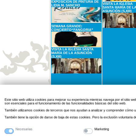
EXPOSICIÓN DE PINTURA DE
VISITA LA IGLESIA
LIDIA M. SANCHO
SANTA MARÍA DE L
ASUNCIÓN (S.XIII)
SEMANA GRANDE:
CONCIERTO“FANGORIA”
VISITA LA IGLESIA SANTA
MARÍA DE LA ASUNCIÓN
(S.XIII)
31
AGOSTO
1
SEPTIEMBRE
Lunes
Martes
Este sitio web utiliza cookies para mejorar su experiencia mientras navega por el sitio
son esenciales para el funcionamiento de las funcionalidades básicas del sitio web.
CARTELERA DE CINE: EL SER
QUERIDO
También utilizamos cookies de terceros que nos ayudan a analizar y comprender cómo ut
También tiene la opción de darse de baja de estas cookies. Pero la exclusión voluntaria
Necesarias
Marketing