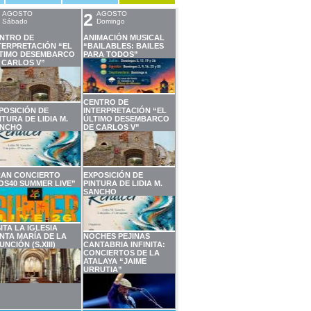
AGOSTO
2
AGOSTO
Sábado
Domingo
NTRO DE
ANIMACIÓN MUSICAL
TERPRETACIÓN “EL
“BAILABLES: BAILES
TIMO DESEMBARCO
PARA TODOS”
 CARLOS V”
CENTRO DE
POSICIÓN DE
INTERPRETACIÓN “EL
NTURA DE LIDIA M.
ÚLTIMO DESEMBARCO
NCHO
DE CARLOS V”
AN CONCIERTO
EXPOSICIÓN DE
OS40 SUMMER LIVE”
PINTURA DE LIDIA M.
SANCHO
SITA LA IGLESIA
NTA MARÍA DE LA
NOCHES PEJINAS
UNCIÓN (S.XIII)
CANTABRIA INFINITA:
CONCIERTOS DE LA
ATALAYA “JAIME
URRUTIA”