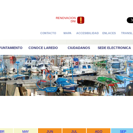
RENOVACION
DNI
CONTACTO
MAPA
ACCESIBILIDAD
ENLACES
TRANSL
AYUNTAMIENTO
CONOCE LAREDO
CIUDADANOS
SEDE ELECTRONICA
ABR
MAY
JUN
JUL
AGO
SEP