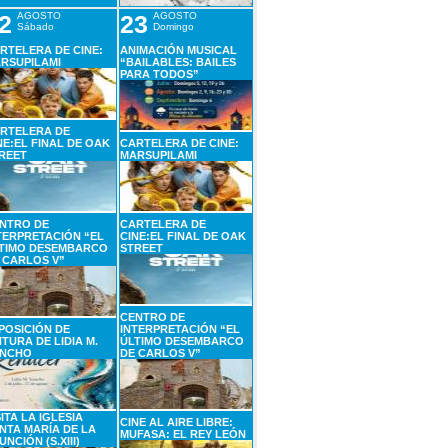
2
AGOSTO
23
AGOSTO
Sábado
Domingo
RTELERA DE CINE:
ANIMACIÓN MUSICAL
RSUPILAMI
“BAILABLES: BAILES
PARA TODOS”
RTELERA DE
NE:EL FINAL DE OAK
CARTELERA DE CINE:
REET
MARSUPILAMI
NTRO DE
CARTELERA DE
TERPRETACIÓN “EL
CINE:EL FINAL DE OAK
TIMO DESEMBARCO
STREET
 CARLOS V”
CENTRO DE
POSICIÓN DE
INTERPRETACIÓN “EL
NTURA DE LIDIA M.
ÚLTIMO DESEMBARCO
NCHO
DE CARLOS V”
SITA LA IGLESIA
CINE AL AIRE LIBRE:
NTA MARÍA DE LA
MUFASA: EL REY LEÓN
UNCIÓN (S.XIII)