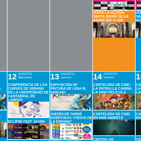
VISITA LA IGLESIA
VI
SANTA MARÍA DE LA
SA
ASUNCIÓN (S.XIII)
AS
12
AGOSTO
13
AGOSTO
14
AGOSTO
1
Miercoles
Jueves
Viernes
CONFERENCIA DE LOS
EXPOSICIÓN DE
CARTELERA DE CINE:
CA
.
CURSOS DE VERANO
PINTURA DE LIDIA M.
LA PATRULLA CANINA.
LA
DE LA UNIVERSIDAD DE
SANCHO
LA DINO PELÍCULA
LA
CANTABRIA, EN
LAREDO
JUEVES DE TARDE
CARTELERA DE CINE:
CA
A
DIVERTIDOS “FIESTA DE
EN MAR ABIERTO
EN
ECLIPSE FEST JOVEN
LA ESPUMA”
CENTRO DE
CE