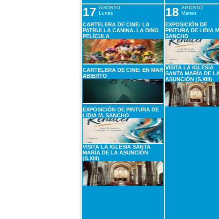
17
AGOSTO
18
AGOSTO
Lunes
Martes
CARTELERA DE CINE: LA
EXPOSICIÓN DE
PATRULLA CANINA. LA DINO
PINTURA DE LIDIA M
PELÍCULA
SANCHO
VISITA LA IGLESIA
CARTELERA DE CINE: EN MAR
SANTA MARÍA DE L
ABIERTO
ASUNCIÓN (S.XIII)
EXPOSICIÓN DE PINTURA DE
LIDIA M. SANCHO
VISITA LA IGLESIA SANTA
MARÍA DE LA ASUNCIÓN
(S.XIII)