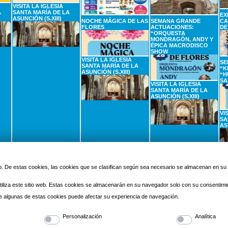
VISITA LA IGLESIA
A
SANTA MARÍA DE LA
EX
ASUNCIÓN (S.XIII)
NOCHE MÁGICA DE LAS
SEMANA GRANDE
CA
FLORES
ACTUACIONES:
DE
“ORQUESTA
MONDRAGÓN, ANDY Y
ÉPICA MACRODISCO
SHOW
VISITA LA IGLESIA
SE
SANTA MARÍA DE LA
“K
ASUNCIÓN (S.XIII)
“H
SA
VISITA LA IGLESIA
SANTA MARÍA DE LA
ASUNCIÓN (S.XIII)
VI
SA
AS
2
SEPTIEMBRE
3
SEPTIEMBRE
4
SEPTIEMBRE
5
Miercoles
Jueves
Viernes
 web. De estas cookies, las cookies que se clasifican según sea necesario se almacenan en s
iliza este sitio web. Estas cookies se almacenarán en su navegador solo con su consentimi
 de algunas de estas cookies puede afectar su experiencia de navegación.
Personalización
Analítica