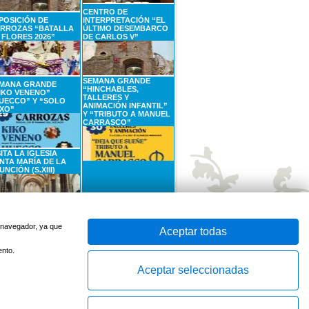
CENTRO DE
POSICIÓN DE
INTERPRETACIÓN “EL
RROZAS “BATALLA
ÚLTIMO DESEMBARCO
 FLORES 2026”
DE CARLOS V”
SEMANA GRANDE
MANA GRANDE
“HINCHABLES,
IKO VENENO”
TALLERES Y
UECCO” Y “SOLO
ANIMACIÓN INFANTIL”
XO”
Y “TRIBUTO A MANUEL
CARRASCO”
SITA LA IGLESIA
NTA MARÍA DE LA
UNCIÓN (S.XIII)
SEPTIEMBRE
6
SEPTIEMBRE
Sábado
Domingo
u navegador, ya que
Aceptar todas
ento.
Aceptar seleccionadas