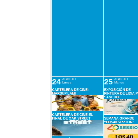
24
AGOSTO
25
AGOSTO
Lunes
Martes
CARTELERA DE CINE:
EXPOSICIÓN DE
MARSUPILAMI
PINTURA DE LIDIA M
SANCHO
CARTELERA DE CINE:EL
FINAL DE OAK STREET
SEMANA GRANDE
“LOS40 SESSION”