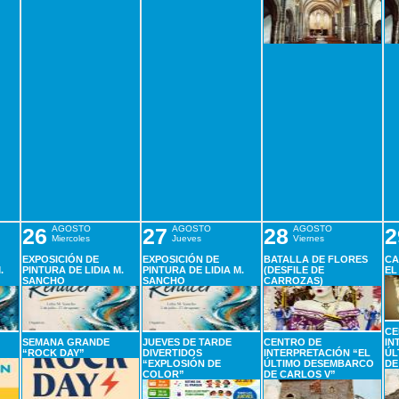
26
AGOSTO
27
AGOSTO
28
AGOSTO
2
Miercoles
Jueves
Viernes
EXPOSICIÓN DE
EXPOSICIÓN DE
BATALLA DE FLORES
CA
.
PINTURA DE LIDIA M.
PINTURA DE LIDIA M.
(DESFILE DE
EL
SANCHO
SANCHO
CARROZAS)
CE
SEMANA GRANDE
JUEVES DE TARDE
CENTRO DE
IN
“ROCK DAY”
DIVERTIDOS
INTERPRETACIÓN “EL
ÚL
“EXPLOSIÓN DE
ÚLTIMO DESEMBARCO
DE
COLOR”
DE CARLOS V”