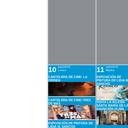
10
AGOSTO
11
AGOSTO
Lunes
Martes
CARTELERA DE CINE: LA
EXPOSICIÓN DE
ODISEA
PINTURA DE LIDIA M
SANCHO
CARTELERA DE CINE:TRES
VISITA LA IGLESIA
DE MÁS
SANTA MARÍA DE L
ASUNCIÓN (S.XIII)
EXPOSICIÓN DE PINTURA DE
LIDIA M. SANCHO