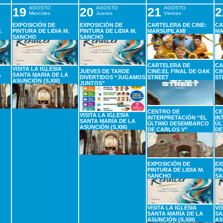
19
AGOSTO
20
AGOSTO
21
AGOSTO
2
Miercoles
Jueves
Viernes
EXPOSICIÓN DE
EXPOSICIÓN DE
CARTELERA DE CINE:
CA
.
PINTURA DE LIDIA M.
PINTURA DE LIDIA M.
MARSUPILAMI
MA
SANCHO
SANCHO
CARTELERA DE
CA
VISITA LA IGLESIA
JUEVES DE TARDE
CINE:EL FINAL DE OAK
CI
A
SANTA MARÍA DE LA
DIVERTIDOS “JUGAMOS
STREET
ST
ASUNCIÓN (S.XIII)
JUNTOS”
CENTRO DE
CE
VISITA LA IGLESIA
INTERPRETACIÓN “EL
IN
SANTA MARÍA DE LA
ÚLTIMO DESEMBARCO
ÚL
ASUNCIÓN (S.XIII)
DE CARLOS V”
DE
EXPOSICIÓN DE
EX
PINTURA DE LIDIA M.
PI
SANCHO
SA
VISITA LA IGLESIA
VI
SANTA MARÍA DE LA
SA
ASUNCIÓN (S.XIII)
AS