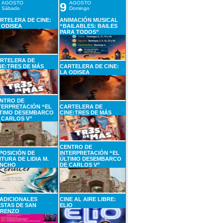
AGOSTO
9
AGOSTO
Sábado
Domingo
RTELERA DE CINE:
ANIMACIÓN MUSICAL
 ODISEA
“BAILABLES: BAILES
PARA TODOS”
RTELERA DE
NE:TRES DE MÁS
CARTELERA DE CINE:
LA ODISEA
NTRO DE
TERPRETACIÓN “EL
CARTELERA DE
TIMO DESEMBARCO
CINE:TRES DE MÁS
 CARLOS V”
CENTRO DE
POSICIÓN DE
INTERPRETACIÓN “EL
NTURA DE LIDIA M.
ÚLTIMO DESEMBARCO
NCHO
DE CARLOS V”
ADICIONALES
CINE AL AIRE LIBRE:
ESTAS DE SAN
ELIO
RENZO