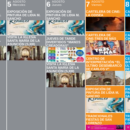
5
AGOSTO
6
AGOSTO
7
AGOSTO
8
Miercoles
Jueves
Viernes
EXPOSICIÓN DE
EXPOSICIÓN DE
CARTELERA DE CINE:
CA
.
PINTURA DE LIDIA M.
PINTURA DE LIDIA M.
LA ODISEA
LA
SANCHO
SANCHO
CARTELERA DE
CA
VISITA LA IGLESIA
JUEVES DE TARDE
CINE:TRES DE MÁS
CI
A
SANTA MARÍA DE LA
DIVERTIDOS “MANOS
ASUNCIÓN (S.XIII)
CREADORAS”
CENTRO DE
CE
INTERPRETACIÓN “EL
IN
VISITA LA IGLESIA
ÚLTIMO DESEMBARCO
ÚL
SANTA MARÍA DE LA
DE CARLOS V”
DE
ASUNCIÓN (S.XIII)
EXPOSICIÓN DE
EX
PINTURA DE LIDIA M.
PI
SANCHO
SA
TRADICIONALES
TR
FIESTAS DE SAN
FI
LORENZO
LO