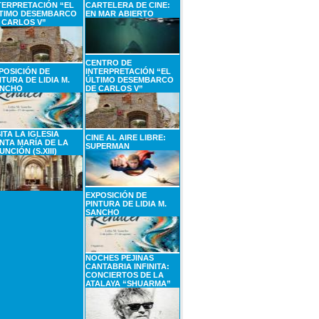
TERPRETACIÓN “EL
CARTELERA DE CINE:
TIMO DESEMBARCO
EN MAR ABIERTO
 CARLOS V”
CENTRO DE
POSICIÓN DE
INTERPRETACIÓN “EL
NTURA DE LIDIA M.
ÚLTIMO DESEMBARCO
NCHO
DE CARLOS V”
SITA LA IGLESIA
CINE AL AIRE LIBRE:
NTA MARÍA DE LA
SUPERMAN
UNCIÓN (S.XIII)
EXPOSICIÓN DE
PINTURA DE LIDIA M.
SANCHO
NOCHES PEJINAS
CANTABRIA INFINITA:
CONCIERTOS DE LA
ATALAYA “SHUARMA”