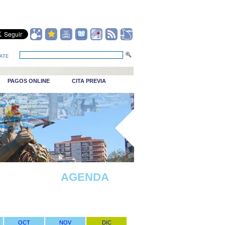
ATE
PAGOS ONLINE
CITA PREVIA
_Puerto viejo
AGENDA
OCT
NOV
DIC