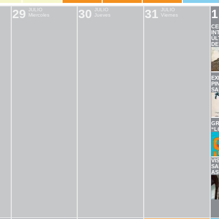
29
JULIO
30
JULIO
31
JULIO
1
Miercoles
Jueves
Viernes
CE
IN
ÚL
DE
EX
PI
SA
GR
“L
VI
SA
AS