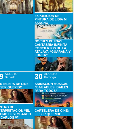
EXPOSICIÓN DE
PINTURA DE LIDIA M.
SANCHO
NOCHES PEJINAS
CANTABRIA INFINITA:
CONCIERTOS DE LA
ATALAYA “GUARANÁ Y
LORCA”
9
AGOSTO
30
AGOSTO
Sábado
Domingo
RTELERA DE CINE:
ANIMACIÓN MUSICAL
 SER QUERIDO
“BAILABLES: BAILES
PARA TODOS”
NTRO DE
TERPRETACIÓN “EL
CARTELERA DE CINE:
TIMO DESEMBARCO
EL SER QUERIDO
 CARLOS V”