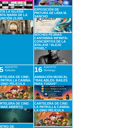
EXPOSICIÓN DE
SITA LA IGLESIA
PINTURA DE LIDIA M.
NTA MARÍA DE LA
SANCHO
UNCIÓN (S.XIII)
NOCHES PEJINAS
CANTABRIA INFINITA:
CONCIERTOS DE LA
ATALAYA “ALEJO
STIVEL”
5
AGOSTO
16
AGOSTO
Sábado
Domingo
RTELERA DE CINE:
ANIMACIÓN MUSICAL
 PATRULLA CANINA.
“BAILABLES: BAILES
 DINO PELÍCULA
PARA TODOS”
RTELERA DE CINE:
CARTELERA DE CINE:
 MAR ABIERTO
LA PATRULLA CANINA.
LA DINO PELÍCULA
NTRO DE