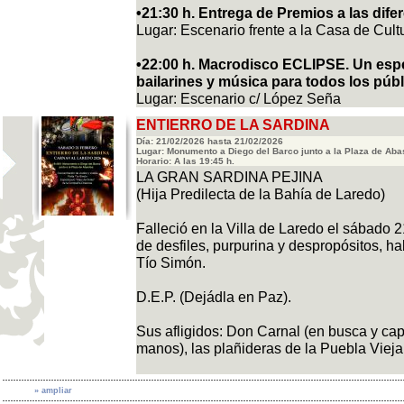
•21:30 h. Entrega de Premios a las dife
Lugar: Escenario frente a la Casa de Cult
•22:00 h. Macrodisco ECLIPSE. Un espe
bailarines y música para todos los públ
Lugar: Escenario c/ López Seña
ENTIERRO DE LA SARDINA
Día: 21/02/2026 hasta 21/02/2026
Lugar: Monumento a Diego del Barco junto a la Plaza de Aba
Horario: A las 19:45 h.
LA GRAN SARDINA PEJINA
(Hija Predilecta de la Bahía de Laredo)
Falleció en la Villa de Laredo el sábado 2
de desfiles, purpurina y despropósitos, ha
Tío Simón.
D.E.P. (Dejádla en Paz).
Sus afligidos: Don Carnal (en busca y ca
manos), las plañideras de la Puebla Vieja
» ampliar