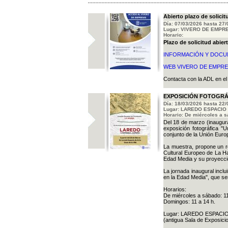
Abierto plazo de solicit
Día: 07/03/2026 hasta 27
Lugar: VIVERO DE EMPRESA
Horario:
Plazo de solicitud abiert
INFORMACIÓN Y DOCU
WEB VIVERO DE EMPR
Contacta con la ADL en e
EXPOSICIÓN FOTOGRÁ
Día: 18/03/2026 hasta 22
Lugar: LAREDO ESPACIO D
Horario: De miércoles a sá
Del 18 de marzo (inaugurac
exposición fotográfica "
conjunto de la Unión Euro
La muestra, propone un rec
Cultural Europeo de La Ha
Edad Media y su proyección
La jornada inaugural incl
en la Edad Media", que ser
Horarios:
De miércoles a sábado: 11 
Domingos: 11 a 14 h.
Lugar: LAREDO ESPACIO
(antigua Sala de Exposici