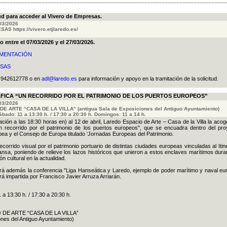
ud para acceder al Vivero de Empresas.
/03/2026
S https://vivero.etjlaredo.es/
o entre el 07/03/2026 y el 27/03/2026.
MENTACIÓN
ESAS
l 942612778 o en
adl@laredo.es
para información y apoyo en la tramitación de la solicitud.
FICA “UN RECORRIDO POR EL PATRIMONIO DE LOS PUERTOS EUROPEOS”
/03/2026
E ARTE “CASA DE LA VILLA” (antigua Sala de Exposiciones del Antiguo Ayuntamiento)
bado: 11 a 13:30 h. / 17:30 a 20:30 h. Domingos: 11 a 14 h.
ión a las 18:30 horas en) al 12 de abril, Laredo Espacio de Arte – Casa de la Villa la acog
Un recorrido por el patrimonio de los puertos europeos", que se encuadra dentro del pro
pea y el Consejo de Europa titulado ‘Jornadas Europeas del Patrimonio.
orrido visual por el patrimonio portuario de distintas ciudades europeas vinculadas al Itin
nsa, poniendo de relieve los lazos históricos que unieron a estos enclaves marítimos duran
 cultural en la actualidad.
uirá además la conferencia "Liga Hanseática y Laredo, ejemplo de poder marítimo y naval eu
á impartida por Francisco Javier Arruza Arriarán.
a 13:30 h. / 17:30 a 20:30 h.
 DE ARTE “CASA DE LA VILLA”
ones del Antiguo Ayuntamiento)