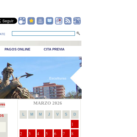
ATE
PAGOS ONLINE
CITA PREVIA
_Esculturas
MARZO 2026
ores
L
M
M
J
V
S
D
OS
1
2
3
4
5
6
7
8