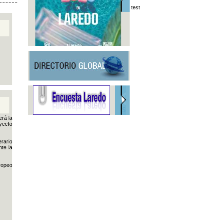
test
erá la
yecto
erario
te la
ropeo