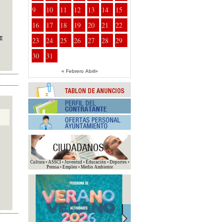
9
10
11
12
13
14
15
16
17
18
19
20
21
22
E
23
24
25
26
27
28
29
30
31
« Febrero
Abril»
Cultura • ASSCI • Juventud • Educación • Deportes •
Prensa • Empleo • Medio Ambiente