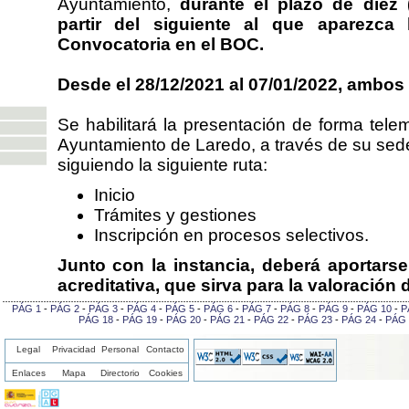
Ayuntamiento,
durante el plazo de diez 
partir del siguiente al que aparezca 
Convocatoria en el BOC.
Desde el 28/12/2021 al 07/01/2022, ambos 
Se habilitará la presentación de forma telem
Ayuntamiento de Laredo, a través de su sed
siguiendo la siguiente ruta:
Inicio
Trámites y gestiones
Inscripción en procesos selectivos.
Junto con la instancia, deberá aportars
acreditativa, que sirva para la valoración 
PÁG 1
-
PÁG 2
-
PÁG 3
-
PÁG 4
-
PÁG 5
-
PÁG 6
-
PÁG 7
-
PÁG 8
-
PÁG 9
-
PÁG 10
-
P
PÁG 18
-
PÁG 19
-
PÁG 20
-
PÁG 21
-
PÁG 22
-
PÁG 23
-
PÁG 24
-
PÁG 
Legal
Privacidad
Personal
Contacto
Enlaces
Mapa
Directorio
Cookies