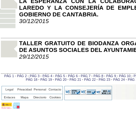
LA ESPERANZA CON LA COLABORAC
LAREDO Y LA CONSEJERÍA DE EMPL
GOBIERNO DE CANTABRIA.
30/12/2015
TALLER GRATUITO DE BIODANZA ORG
DE ASUNTOS SOCIALES DEL AYUNTAMI
29/12/2015
PÁG 1
-
PÁG 2
-
PÁG 3
-
PÁG 4
-
PÁG 5
-
PÁG 6
-
PÁG 7
-
PÁG 8
-
PÁG 9
-
PÁG 10
-
P
PÁG 18
-
PÁG 19
-
PÁG 20
-
PÁG 21
-
PÁG 22
-
PÁG 23
-
PÁG 24
-
PÁG 
Legal
Privacidad
Personal
Contacto
Enlaces
Mapa
Directorio
Cookies