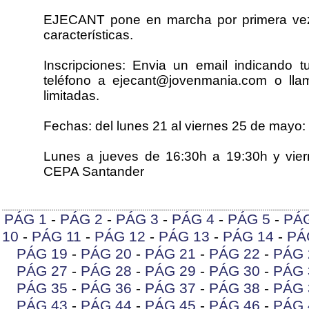
EJECANT pone en marcha por primera vez
características.
Inscripciones: Envia un email indicando 
teléfono a ejecant@jovenmania.com o ll
limitadas.
Fechas: del lunes 21 al viernes 25 de mayo:
Lunes a jueves de 16:30h a 19:30h y vier
CEPA Santander
PÁG 1
-
PÁG 2
-
PÁG 3
-
PÁG 4
-
PÁG 5
-
PÁ
10
-
PÁG 11
-
PÁG 12
-
PÁG 13
-
PÁG 14
-
PÁ
PÁG 19
-
PÁG 20
-
PÁG 21
-
PÁG 22
-
PÁG 
PÁG 27
-
PÁG 28
-
PÁG 29
-
PÁG 30
-
PÁG 
PÁG 35
-
PÁG 36
-
PÁG 37
-
PÁG 38
-
PÁG 
PÁG 43
-
PÁG 44
-
PÁG 45
-
PÁG 46
-
PÁG 