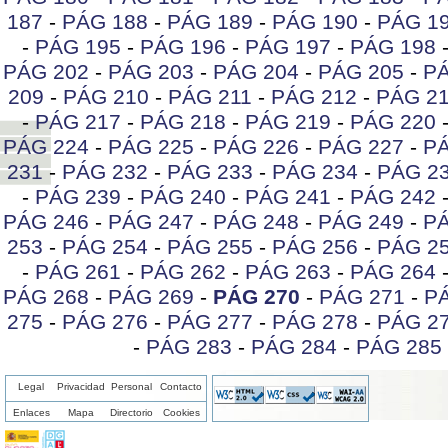
187
-
PÁG 188
-
PÁG 189
-
PÁG 190
-
PÁG 1
-
PÁG 195
-
PÁG 196
-
PÁG 197
-
PÁG 198
PÁG 202
-
PÁG 203
-
PÁG 204
-
PÁG 205
-
PÁ
209
-
PÁG 210
-
PÁG 211
-
PÁG 212
-
PÁG 2
-
PÁG 217
-
PÁG 218
-
PÁG 219
-
PÁG 220
PÁG 224
-
PÁG 225
-
PÁG 226
-
PÁG 227
-
PÁ
231
-
PÁG 232
-
PÁG 233
-
PÁG 234
-
PÁG 2
-
PÁG 239
-
PÁG 240
-
PÁG 241
-
PÁG 242
PÁG 246
-
PÁG 247
-
PÁG 248
-
PÁG 249
-
PÁ
253
-
PÁG 254
-
PÁG 255
-
PÁG 256
-
PÁG 2
-
PÁG 261
-
PÁG 262
-
PÁG 263
-
PÁG 264
PÁG 268
-
PÁG 269
-
PÁG 270
-
PÁG 271
-
P
275
-
PÁG 276
-
PÁG 277
-
PÁG 278
-
PÁG 2
-
PÁG 283
-
PÁG 284
-
PÁG 285
Legal
Privacidad
Personal
Contacto
Enlaces
Mapa
Directorio
Cookies