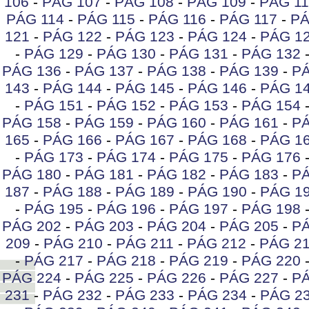
106
-
PÁG 107
-
PÁG 108
-
PÁG 109
-
PÁG 11
PÁG 114
-
PÁG 115
-
PÁG 116
-
PÁG 117
-
PÁ
121
-
PÁG 122
-
PÁG 123
-
PÁG 124
-
PÁG 1
-
PÁG 129
-
PÁG 130
-
PÁG 131
-
PÁG 132
PÁG 136
-
PÁG 137
-
PÁG 138
-
PÁG 139
-
PÁ
143
-
PÁG 144
-
PÁG 145
-
PÁG 146
-
PÁG 1
-
PÁG 151
-
PÁG 152
-
PÁG 153
-
PÁG 154
PÁG 158
-
PÁG 159
-
PÁG 160
-
PÁG 161
-
PÁ
165
-
PÁG 166
-
PÁG 167
-
PÁG 168
-
PÁG 1
-
PÁG 173
-
PÁG 174
-
PÁG 175
-
PÁG 176
PÁG 180
-
PÁG 181
-
PÁG 182
-
PÁG 183
-
PÁ
187
-
PÁG 188
-
PÁG 189
-
PÁG 190
-
PÁG 1
-
PÁG 195
-
PÁG 196
-
PÁG 197
-
PÁG 198
PÁG 202
-
PÁG 203
-
PÁG 204
-
PÁG 205
-
PÁ
209
-
PÁG 210
-
PÁG 211
-
PÁG 212
-
PÁG 2
-
PÁG 217
-
PÁG 218
-
PÁG 219
-
PÁG 220
PÁG 224
-
PÁG 225
-
PÁG 226
-
PÁG 227
-
PÁ
231
-
PÁG 232
-
PÁG 233
-
PÁG 234
-
PÁG 2