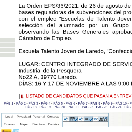
La Orden EPS/36/2021, de 26 de agosto de 2
bases reguladoras de subvenciones del pro
con el empleo “Escuelas de Talento Joven”
selección del alumnado por un Grupo 
observando las Bases Generales aprobada
Cántabro de Empleo.
Escuela Talento Joven de Laredo, “Confecci
LUGAR: CENTRO INTEGRADO DE SERVICI
Industrial de la Pesquera
No22 A, 39770 Laredo.
DÍAS: 16 Y 17 DE NOVIEMBRE A LAS 9:
LISTADO DE CANDIDATOS QUE PASAN A ENTREV
PÁG 1
-
PÁG 2
-
PÁG 3
-
PÁG 4
-
PÁG 5
-
PÁG 6
-
PÁG 7
-
PÁG 8
-
PÁG 9
-
PÁG 10
-
P
PÁG 18
-
PÁG 19
-
PÁG 20
-
PÁG 21
-
PÁG 22
-
PÁG 23
-
PÁG 24
-
PÁG 
Legal
Privacidad
Personal
Contacto
Enlaces
Mapa
Directorio
Cookies