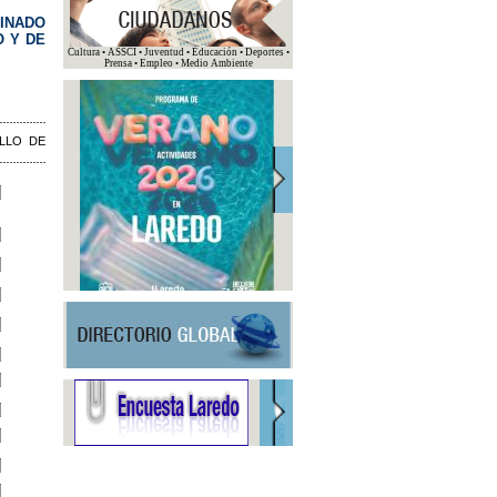
INADO
O Y DE
Cultura • ASSCI • Juventud • Educación • Deportes •
Prensa • Empleo • Medio Ambiente
LLO DE