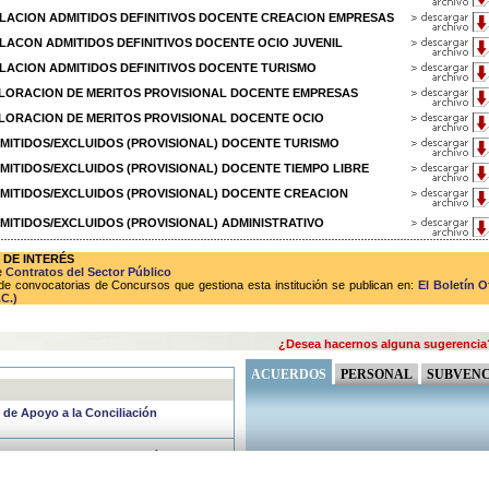
 RELACION ADMITIDOS DEFINITIVOS DOCENTE CREACION EMPRESAS
 RELACON ADMITIDOS DEFINITIVOS DOCENTE OCIO JUVENIL
 RELACION ADMITIDOS DEFINITIVOS DOCENTE TURISMO
 VALORACION DE MERITOS PROVISIONAL DOCENTE EMPRESAS
 VALORACION DE MERITOS PROVISIONAL DOCENTE OCIO
 ADMITIDOS/EXCLUIDOS (PROVISIONAL) DOCENTE TURISMO
 ADMITIDOS/EXCLUIDOS (PROVISIONAL) DOCENTE TIEMPO LIBRE
 ADMITIDOS/EXCLUIDOS (PROVISIONAL) DOCENTE CREACION
 ADMITIDOS/EXCLUIDOS (PROVISIONAL) ADMINISTRATIVO
 DE INTERÉS
e
Contratos del Sector Público
de convocatorias de Concursos que gestiona esta institución se publican en:
El Boletín O
C.)
¿Desea hacernos alguna sugerencia
ACUERDOS
PERSONAL
SUBVENC
o de Apoyo a la Conciliación
cio de Apoyo a la Conciliación