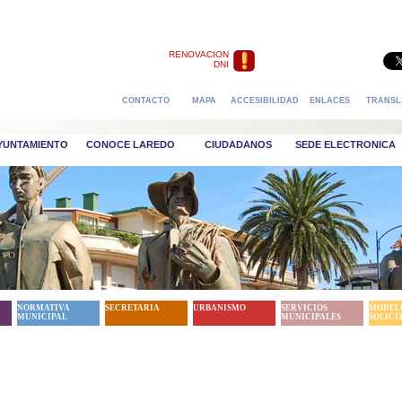
RENOVACION
DNI
CONTACTO
MAPA
ACCESIBILIDAD
ENLACES
TRANSL
AYUNTAMIENTO
CONOCE LAREDO
CIUDADANOS
SEDE ELECTRONICA
NORMATIVA
SECRETARIA
URBANISMO
SERVICIOS
MODEL
MUNICIPAL
MUNICIPALES
SOLICI