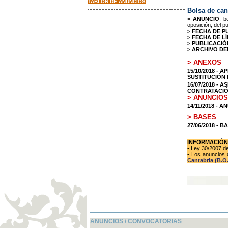
TABLON DE ANUNCIOS
Bolsa de can
> ANUNCIO
: b
oposición, del p
> FECHA DE P
> FECHA DE LÍ
> PUBLICACIÓ
> ARCHIVO DE
> ANEXOS
15/10/2018 -
SUSTITUCIÓN 
16/07/2018 -
CONTRATACIÓ
> ANUNCIOS
14/11/2018 - 
> BASES
27/06/2018 - B
INFORMACIÓN
• Ley 30/2007 d
• Los anuncios 
Cantabria (B.O.
ANUNCIOS / CONVOCATORIAS