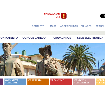
RENOVACION
DNI
CONTACTO
MAPA
ACCESIBILIDAD
ENLACES
TRANSL
AYUNTAMIENTO
CONOCE LAREDO
CIUDADANOS
SEDE ELECTRONICA
NORMATIVA
SECRETARIA
URBANISMO
SERVICIOS
MODEL
MUNICIPAL
MUNICIPALES
SOLICI