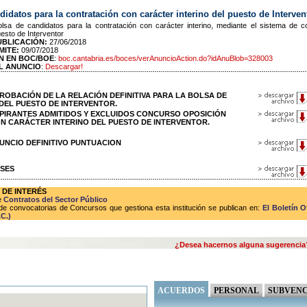
didatos para la contratación con carácter interino del puesto de Interven
olsa de candidatos para la contratación con carácter interino, mediante el sistema de 
uesto de Interventor
UBLICACIÓN:
27/06/2018
MITE:
09/07/2018
N EN BOC/BOE
:
boc.cantabria.es/boces/verAnuncioAction.do?idAnuBlob=328003
L ANUNCIO
:
Descargar!
 APROBACIÓN DE LA RELACIÓN DEFINITIVA PARA LA BOLSA DE
DEL PUESTO DE INTERVENTOR.
 ASPIRANTES ADMITIDOS Y EXCLUIDOS CONCURSO OPOSICIÓN
N CARÁCTER INTERINO DEL PUESTO DE INTERVENTOR.
ANUNCIO DEFINITIVO PUNTUACION
ASES
 DE INTERÉS
e
Contratos del Sector Público
de convocatorias de Concursos que gestiona esta institución se publican en:
El Boletín O
C.)
¿Desea hacernos alguna sugerencia
ACUERDOS
PERSONAL
SUBVENC