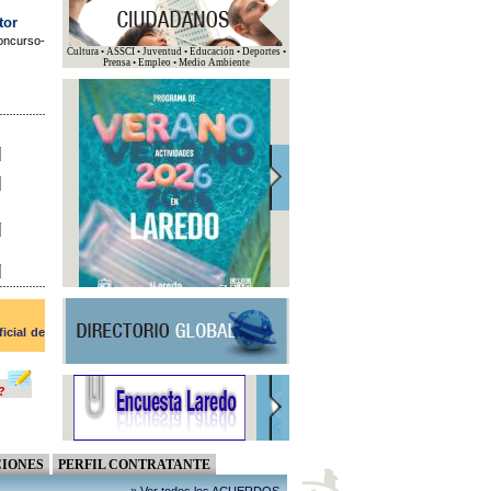
tor
concurso-
Cultura • ASSCI • Juventud • Educación • Deportes •
Prensa • Empleo • Medio Ambiente
ficial de
?
IONES
PERFIL CONTRATANTE