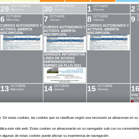
29
SEPTIEMBRE
30
SEPTIEMBRE
1
OCTUBRE
2
O
Miercoles
Jueves
Viernes
S
6
OCTUBRE
7
OCTUBRE
8
OCTUBRE
9
O
Miercoles
Jueves
Viernes
S
CURSOS AUTONOMOS Y
CURSOS AUTONOMOS Y
CURSOS AUTONOMOS Y
ACTIVOS. ABIERTA
ACTIVOS. ABIERTA
ACTIVOS. ABIERTA
INSCRIPCIÓN.
INSCRIPCIÓN.
INSCRIPCIÓN.
JORNADA INFORMATIVA
LINEA DE AYUDAS
EMPRENDEDORES
EMPRECAN PLUS 2021
13
OCTUBRE
14
OCTUBRE
15
OCTUBRE
1
Miercoles
Jueves
Viernes
XVII
RUT
 web. De estas cookies, las cookies que se clasifican según sea necesario se almacenan en s
20
OCTUBRE
21
OCTUBRE
22
OCTUBRE
2
Miercoles
Jueves
Viernes
iliza este sitio web. Estas cookies se almacenarán en su navegador solo con su consentimi
27
OCTUBRE
28
OCTUBRE
29
OCTUBRE
3
Miercoles
Jueves
Viernes
 de algunas de estas cookies puede afectar su experiencia de navegación.