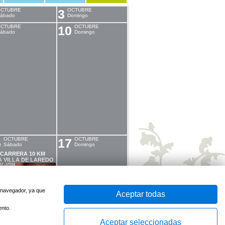
CTUBRE
3
OCTUBRE
ábado
Domingo
CTUBRE
10
OCTUBRE
ábado
Domingo
6
OCTUBRE
17
OCTUBRE
Sábado
Domingo
I CARRERA 10 KM
A VILLA DE LAREDO
u navegador, ya que
Aceptar todas
3
OCTUBRE
24
OCTUBRE
Sábado
Domingo
ento.
0
OCTUBRE
31
OCTUBRE
Sábado
Domingo
Aceptar seleccionadas