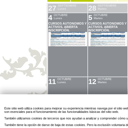
27
SEPTIEMBRE
28
SEPTIEMBRE
Lunes
Martes
4
OCTUBRE
5
OCTUBRE
Lunes
Martes
CURSOS AUTONOMOS Y
CURSOS AUTONOMOS Y
ACTIVOS. ABIERTA
ACTIVOS. ABIERTA
INSCRIPCIÓN.
INSCRIPCIÓN.
11
OCTUBRE
12
OCTUBRE
Lunes
Martes
Este sitio web utiliza cookies para mejorar su experiencia mientras navega por el sitio
18
OCTUBRE
19
OCTUBRE
son esenciales para el funcionamiento de las funcionalidades básicas del sitio web.
Lunes
Martes
También utilizamos cookies de terceros que nos ayudan a analizar y comprender cómo ut
25
OCTUBRE
26
OCTUBRE
Lunes
Martes
También tiene la opción de darse de baja de estas cookies. Pero la exclusión voluntaria