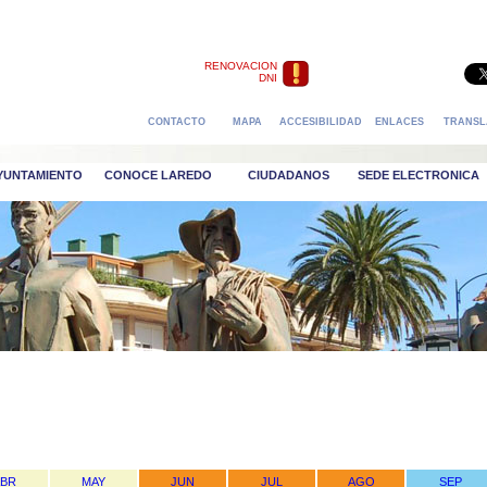
RENOVACION
DNI
CONTACTO
MAPA
ACCESIBILIDAD
ENLACES
TRANSL
AYUNTAMIENTO
CONOCE LAREDO
CIUDADANOS
SEDE ELECTRONICA
ABR
MAY
JUN
JUL
AGO
SEP