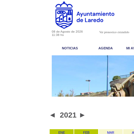
08 de Agosto de 2026
Ver pronostico extendido
11:38 hs
NOTICIAS
AGENDA
MI 
◄
2021
►
ENE
FEB
MAR