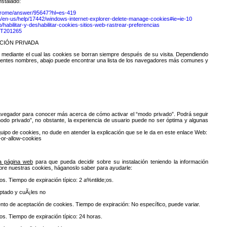
nstalado:
chrome/answer/95647?hl=es-419
om/en-us/help/17442/windows-internet-explorer-delete-manage-cookies#ie=ie-10
b/habilitar-y-deshabilitar-cookies-sitios-web-rastrear-preferencias
/HT201265
CIÓN PRIVADA
mediante el cual las cookies se borran siempre después de su visita. Dependiendo
rentes nombres, abajo puede encontrar una lista de los navegadores más comunes y
navegador para conocer más acerca de cómo activar el “modo privado”. Podrá seguir
do privado”, no obstante, la experiencia de usuario puede no ser óptima y algunas
uipo de cookies, no dude en atender la explicación que se le da en este enlace Web:
-or-allow-cookies
a página web
para que pueda decidir sobre su instalación teniendo la información
obre nuestras cookies, háganoslo saber para ayudarle:
ios. Tiempo de expiración típico: 2 a%ntilde;os.
ptado y cuÃ¡les no
ento de aceptación de cookies. Tiempo de expiración: No específico, puede variar.
ios. Tiempo de expiración típico: 24 horas.