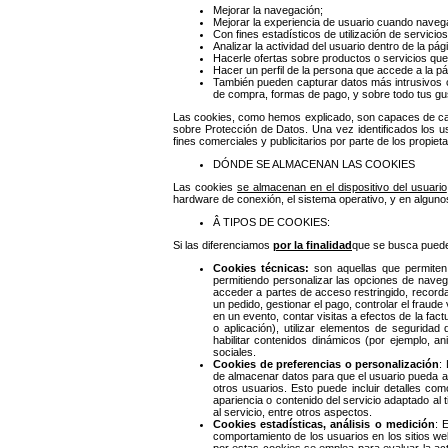
Mejorar la navegación;
Mejorar la experiencia de usuario cuando naveg
Con fines estadísticos de utilización de servici
Analizar la actividad del usuario dentro de la p
Hacerle ofertas sobre productos o servicios qu
Hacer un perfil de la persona que accede a la pág
También pueden capturar datos más intrusivos c
de compra, formas de pago, y sobre todo tus gu
Las cookies, como hemos explicado, son capaces de ca
sobre Protección de Datos. Una vez identificados los u
fines comerciales y publicitarios por parte de los propiet
DÓNDE SE ALMACENAN LAS COOKIES
Las cookies
se almacenan en el dispositivo del usuario
hardware de conexión, el sistema operativo, y en alguno
Â TIPOS DE COOKIES:
Si las diferenciamos
por la finalidad
que se busca pued
Cookies técnicas:
son aquellas que permiten 
permitiendo personalizar las opciones de navegac
acceder a partes de acceso restringido, recorda
un pedido, gestionar el pago, controlar el fraude v
en un evento, contar visitas a efectos de la fact
o aplicación), utilizar elementos de seguridad
habilitar contenidos dinámicos (por ejemplo, 
sociales.
Cookies de preferencias o personalización
:
de almacenar datos para que el usuario pueda ac
otros usuarios. Esto puede incluir detalles com
apariencia o contenido del servicio adaptado al
al servicio, entre otros aspectos.
Cookies estadísticas, análisis o medición
: 
comportamiento de los usuarios en los sitios we