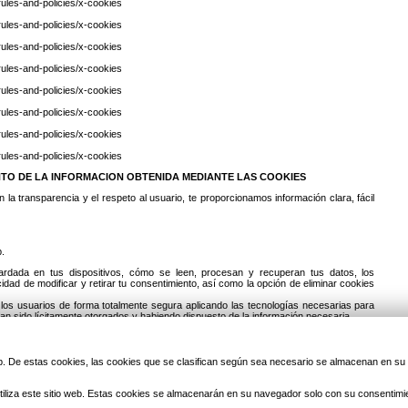
/rules-and-policies/x-cookies
/rules-and-policies/x-cookies
/rules-and-policies/x-cookies
/rules-and-policies/x-cookies
/rules-and-policies/x-cookies
/rules-and-policies/x-cookies
/rules-and-policies/x-cookies
/rules-and-policies/x-cookies
TO DE LA INFORMACION OBTENIDA MEDIANTE LAS COOKIES
la transparencia y el respeto al usuario, te proporcionamos información clara, fácil
.
uardada en tus dispositivos, cómo se leen, procesan y recuperan tus datos, los
cidad de modificar y retirar tu consentimiento, así como la opción de eliminar cookies
os usuarios de forma totalmente segura aplicando las tecnologías necesarias para
 sido lícitamente otorgados y habiendo dispuesto de la información necesaria.
 web. De estas cookies, las cookies que se clasifican según sea necesario se almacenan en s
iliza este sitio web. Estas cookies se almacenarán en su navegador solo con su consentimi