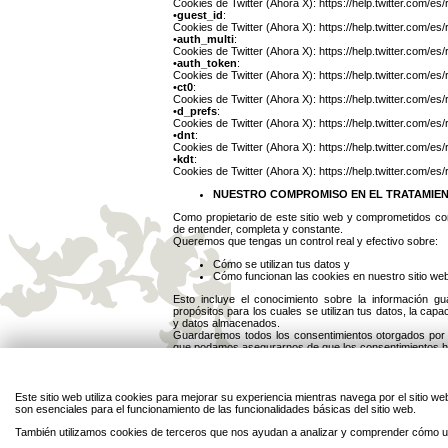
Cookies de Twitter (Ahora X): https://help.twitter.com/es
•
guest_id
:
Cookies de Twitter (Ahora X): https://help.twitter.com/es
•
auth_multi
:
Cookies de Twitter (Ahora X): https://help.twitter.com/es
•
auth_token
:
Cookies de Twitter (Ahora X): https://help.twitter.com/es
•
ct0
:
Cookies de Twitter (Ahora X): https://help.twitter.com/es
•
d_prefs
:
Cookies de Twitter (Ahora X): https://help.twitter.com/es
•
dnt
:
Cookies de Twitter (Ahora X): https://help.twitter.com/es
•
kdt
:
Cookies de Twitter (Ahora X): https://help.twitter.com/es
NUESTRO COMPROMISO EN EL TRATAMIEN
Como propietario de este sitio web y comprometidos con 
de entender, completa y constante.
Queremos que tengas un control real y efectivo sobre:
Cómo se utilizan tus datos y
Cómo funcionan las cookies en nuestro sitio web
Esto incluye el conocimiento sobre la información g
propósitos para los cuales se utilizan tus datos, la capa
y datos almacenados.
Guardaremos todos los consentimientos otorgados por l
que podamos asegurarnos de que los consentimientos han
Este sitio web utiliza cookies para mejorar su experiencia mientras navega por el sitio
son esenciales para el funcionamiento de las funcionalidades básicas del sitio web.
También utilizamos cookies de terceros que nos ayudan a analizar y comprender cómo ut