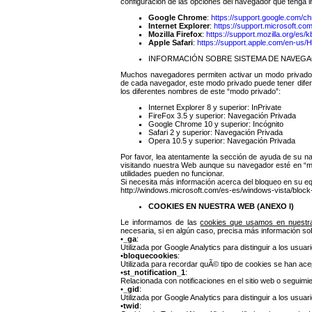
configuración de las opciones del navegador que tenga i
Google Chrome
:
https://support.google.com/
Internet Explorer
:
https://support.microsoft.c
Mozilla Firefox
:
https://support.mozilla.org/es/k
Apple Safari
:
https://support.apple.com/en-us
INFORMACIÓN SOBRE SISTEMA DE NAVEGA
Muchos navegadores permiten activar un modo privado 
de cada navegador, este modo privado puede tener dife
los diferentes nombres de este “modo privado”:
Internet Explorer 8 y superior: InPrivate
FireFox 3.5 y superior: Navegación Privada
Google Chrome 10 y superior: Incógnito
Safari 2 y superior: Navegación Privada
Opera 10.5 y superior: Navegación Privada
Por favor, lea atentamente la sección de ayuda de su 
visitando nuestra Web aunque su navegador esté en “mo
utilidades pueden no funcionar.
Si necesita más información acerca del bloqueo en su eq
http://windows.microsoft.com/es-es/windows-vista/block
COOKIES EN NUESTRA WEB (ANEXO I)
Le informamos de las
cookies que usamos en nuestr
necesaria, si en algún caso, precisa más información s
•
_ga
:
Utilizada por Google Analytics para distinguir a los usuar
•
bloquecookies
:
Utilizada para recordar quÃ© tipo de cookies se han ace
•
st_notification_1
:
Relacionada con notificaciones en el sitio web o seguimi
•
_gid
:
Utilizada por Google Analytics para distinguir a los usuar
•
twid
: