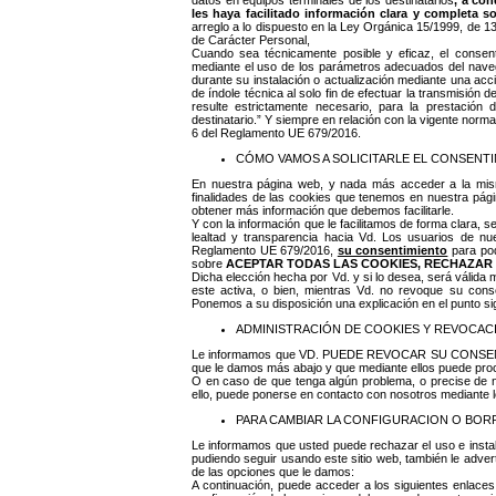
datos en equipos terminales de los destinatarios
, a co
les haya facilitado información clara y completa so
arreglo a lo dispuesto en la Ley Orgánica 15/1999, de 
de Carácter Personal,
Cuando sea técnicamente posible y eficaz, el consentim
mediante el uso de los parámetros adecuados del naveg
durante su instalación o actualización mediante una acc
de índole técnica al solo fin de efectuar la transmisió
resulte estrictamente necesario, para la prestación 
destinatario.” Y siempre en relación con la vigente normat
6 del Reglamento UE 679/2016.
CÓMO VAMOS A SOLICITARLE EL CONSENT
En nuestra página web, y nada más acceder a la mi
finalidades de las cookies que tenemos en nuestra pág
obtener más información que debemos facilitarle.
Y con la información que le facilitamos de forma clara, se
lealtad y transparencia hacia Vd. Los usuarios de nu
Reglamento UE 679/2016,
su consentimiento
para pod
sobre
ACEPTAR TODAS LAS COOKIES, RECHAZAR 
Dicha elección hecha por Vd. y si lo desea, será válida 
este activa, o bien, mientras Vd. no revoque su con
Ponemos a su disposición una explicación en el punto s
ADMINISTRACIÓN DE COOKIES Y REVOCAC
Le informamos que VD. PUEDE REVOCAR SU CONSENTIM
que le damos más abajo y que mediante ellos puede proce
O en caso de que tenga algún problema, o precise de 
ello, puede ponerse en contacto con nosotros mediante l
PARA CAMBIAR LA CONFIGURACION O BOR
Le informamos que usted puede rechazar el uso e insta
pudiendo seguir usando este sitio web, también le adve
de las opciones que le damos:
A continuación, puede acceder a los siguientes enlaces 