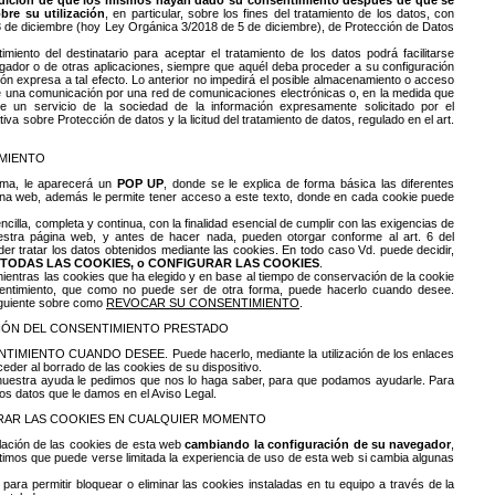
ndición de que los mismos hayan dado su consentimiento después de que se
bre su utilización
, en particular, sobre los fines del tratamiento de los datos, con
13 de diciembre (hoy Ley Orgánica 3/2018 de 5 de diciembre), de Protección de Datos
iento del destinatario para aceptar el tratamiento de los datos podrá facilitarse
ador o de otras aplicaciones, siempre que aquél deba proceder a su configuración
ión expresa a tal efecto. Lo anterior no impedirá el posible almacenamiento o acceso
n de una comunicación por una red de comunicaciones electrónicas o, en la medida que
de un servicio de la sociedad de la información expresamente solicitado por el
iva sobre Protección de datos y la licitud del tratamiento de datos, regulado en el art.
IMIENTO
sma, le aparecerá un
POP UP
, donde se le explica de forma básica las diferentes
ina web, además le permite tener acceso a este texto, donde en cada cookie puede
ncilla, completa y continua, con la finalidad esencial de cumplir con las exigencias de
estra página web, y antes de hacer nada, pueden otorgar conforme al art. 6 del
er tratar los datos obtenidos mediante las cookies. En todo caso Vd. puede decidir,
TODAS LAS COOKIES, o CONFIGURAR LAS COOKIES
.
mientras las cookies que ha elegido y en base al tiempo de conservación de la cookie
sentimiento, que como no puede ser de otra forma, puede hacerlo cuando desee.
iguiente sobre como
REVOCAR SU CONSENTIMIENTO
.
IÓN DEL CONSENTIMIENTO PRESTADO
IENTO CUANDO DESEE. Puede hacerlo, mediante la utilización de los enlaces
der al borrado de las cookies de su dispositivo.
nuestra ayuda le pedimos que nos lo haga saber, para que podamos ayudarle. Para
os datos que le damos en el Aviso Legal.
RAR LAS COOKIES EN CUALQUIER MOMENTO
lación de las cookies de esta web
cambiando la configuración de su navegador
,
rtimos que puede verse limitada la experiencia de uso de esta web si cambia algunas
para permitir bloquear o eliminar las cookies instaladas en tu equipo a través de la