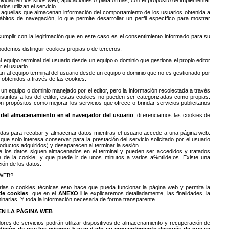
ividad en los sitios web, aplicaciones o plataformas, con el propósito de implementar
os utilizan el servicio.
 aquellas que almacenan información del comportamiento de los usuarios obtenida a
bitos de navegación, lo que permite desarrollar un perfil específico para mostrar
cumplir con la legitimación que en este caso es el consentimiento informado para su
odemos distinguir cookies propias o de terceros:
l equipo terminal del usuario desde un equipo o dominio que gestiona el propio editor
r el usuario.
an al equipo terminal del usuario desde un equipo o dominio que no es gestionado por
os obtenidos a través de las cookies.
n equipo o dominio manejado por el editor, pero la información recolectada a través
distintos a los del editor, estas cookies no pueden ser categorizadas como propias.
n propósitos como mejorar los servicios que ofrece o brindar servicios publicitarios
del almacenamiento en el navegador del usuario
, diferenciamos las cookies de
;adas para recabar y almacenar datos mientras el usuario accede a una página web.
e solo interesa conservar para la prestación del servicio solicitado por el usuario
roductos adquiridos) y desaparecen al terminar la sesión.
ue los datos siguen almacenados en el terminal y pueden ser accedidos y tratados
e de la cookie, y que puede ir de unos minutos a varios a%ntilde;os. Existe una
ión de los datos.
WEB?
rias o cookies técnicas esto hace que pueda funcionar la página web y permita la
 de cookies
, que en el
ANEXO I
le explicaremos detalladamente, las finalidades, la
inarlas. Y toda la información necesaria de forma transparente.
EN LA PÁGINA WEB
dores de servicios podrán utilizar dispositivos de almacenamiento y recuperación de