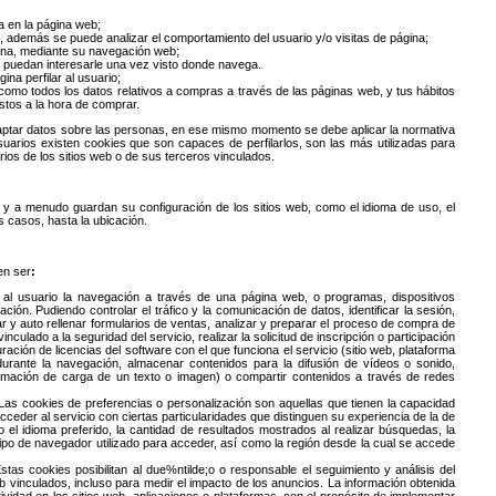
a en la página web;
os, además se puede analizar el comportamiento del usuario y/o visitas de página;
ágina, mediante su navegación web;
e puedan interesarle una vez visto donde navega.
ina perfilar al usuario;
omo todos los datos relativos a compras a través de las páginas web, y tus hábitos
stos a la hora de comprar.
ptar datos sobre las personas, en ese mismo momento se debe aplicar la normativa
suarios existen cookies que son capaces de perfilarlos, son las más utilizadas para
arios de los sitios web o de sus terceros vinculados.
y a menudo guardan su configuración de los sitios web, como el idioma de uso, el
s casos, hasta la ubicación.
en ser
:
al usuario la navegación a través de una página web, o programas, dispositivos
ión. Pudiendo controlar el tráfico y la comunicación de datos, identificar la sesión,
r y auto rellenar formularios de ventas, analizar y preparar el proceso de compra de
inculado a la seguridad del servicio, realizar la solicitud de inscripción o participación
uración de licencias del software con el que funciona el servicio (sitio web, plataforma
 durante la navegación, almacenar contenidos para la difusión de vídeos o sonido,
animación de carga de un texto o imagen) o compartir contenidos a través de redes
 Las cookies de preferencias o personalización son aquellas que tienen la capacidad
ceder al servicio con ciertas particularidades que distinguen su experiencia de la de
o el idioma preferido, la cantidad de resultados mostrados al realizar búsquedas, la
 tipo de navegador utilizado para acceder, así como la región desde la cual se accede
Estas cookies posibilitan al due%ntilde;o o responsable el seguimiento y análisis del
b vinculados, incluso para medir el impacto de los anuncios. La información obtenida