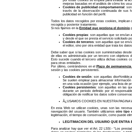
por estas cookies se emplea para evaluar la act
mejoras basadas en el análisis de cómo los usuari
Cookies de publicidad comportamental
: son
través de la observación continuada de sus há
publicidad en función del perfil.
Todos los datos recogidos por estas cookies, implican 
recogida y posterior tratamiento.
Si nos fijamos en la
Entidad que gestiona el dominio
p
Cookies propias
: son aquellas que se envían a
y desde el que se presta el servicio solicitado po
Cookies de terceros
: son aquellas que se enví
el editor, sino por otra entidad que trata los dat
Debe saber que si las cookies son suministradas desde u
de ellas es administrada por un tercero con objetivos 
Esto sucede cuando el tercero utiliza dichas cookies co
para otras entidades.
Por último, centrándonos en el
Plazo de permanencia 
sesión y las cookies persistentes.
Cookies de sesión
: son aquellas dise%ntilde
Se suelen emplear para almacenar información qu
en una sola ocasión (por ejemplo, una lista de p
Cookies persistentes
: son aquellas en las q
durante un periodo definido por el responsabl
obligación de notificar los datos sobre conservac
Â¿USAMOS COOKIES EN NUESTRA PAGINA 
En esta Web se utilizan cookies, unas son las necesa
navegación del usuario. También utilizamos
otro tipo
legitimación, el tiempo de conservación, como puede elim
LEGITIMACION DEL USUARIO QUE ENTRA 
Para analizar hay que ver el Art. 22 LSSI.- “Los presta