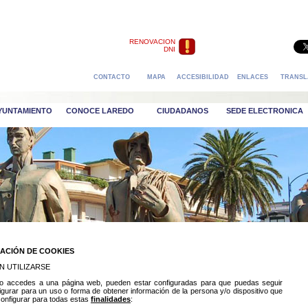
RENOVACION
DNI
CONTACTO
MAPA
ACCESIBILIDAD
ENLACES
TRANSL
AYUNTAMIENTO
CONOCE LAREDO
CIUDADANOS
SEDE ELECTRONICA
ZACIÓN DE COOKIES
N UTILIZARSE
do accedes a una página web, pueden estar configuradas para que puedas seguir
igurar para un uso o forma de obtener información de la persona y/o dispositivo que
onfigurar para todas estas
finalidades
: