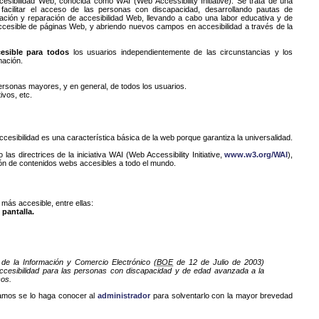
ccesibilidad Web, conocida como WAI (Web Accessibility Initiative). Se trata de una
 facilitar el acceso de las personas con discapacidad, desarrollando pautas de
uación y reparación de accesibilidad Web, llevando a cabo una labor educativa y de
 accesible de páginas Web, y abriendo nuevos campos en accesibilidad a través de la
esible para todos
los usuarios independientemente de las circunstancias y los
mación.
personas mayores, y en general, de todos los usuarios.
ivos, etc.
esibilidad es una característica básica de la web porque garantiza la universalidad.
as directrices de la iniciativa WAI (Web Accessibility Initiative,
www.w3.org/WAI
),
ón de contenidos webs accesibles a todo el mundo.
más accesible, entre ellas:
pantalla.
de la Información y Comercio Electrónico (
BOE
de 12 de Julio de 2003)
 Accesibilidad para las personas con discapacidad y de edad avanzada a la
cos.
gamos se lo haga conocer al
administrador
para solventarlo con la mayor brevedad