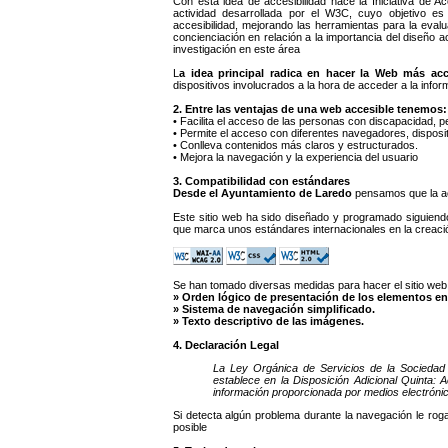
Con esta idea de accesibilidad nace la Iniciativa de A
actividad desarrollada por el W3C, cuyo objetivo es
accesibilidad, mejorando las herramientas para la eval
concienciación en relación a la importancia del diseño
investigación en este área
L
a idea principal radica en hacer la Web más acc
dispositivos involucrados a la hora de acceder a la infor
2. Entre las ventajas de una web accesible tenemos:
• Facilita el acceso de las personas con discapacidad, 
• Permite el acceso con diferentes navegadores, disposit
• Conlleva contenidos más claros y estructurados.
• Mejora la navegación y la experiencia del usuario
3. Compatibilidad con estándares
Desde el Ayuntamiento de Laredo
pensamos que la acc
Este sitio web ha sido diseñado y programado siguiendo l
que marca unos estándares internacionales en la creaci
Se han tomado diversas medidas para hacer el sitio web 
» Orden lógico de presentación de los elementos en 
» Sistema de navegación simplificado.
» Texto descriptivo de las imágenes.
4. Declaración Legal
La Ley Orgánica de Servicios de la Sociedad 
establece en la Disposición Adicional Quinta:
información proporcionada por medios electróni
Si detecta algún problema durante la navegación le ro
posible