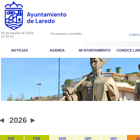
08 de Agosto de 2026
Ver pronostico extendido
CONTA
11:33 hs
NOTICIAS
AGENDA
MI AYUNTAMIENTO
CONOCE LA
◄
2026
►
ENE
FEB
MAR
ABR
MAY
J