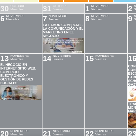
30
OCTUBRE
31
OCTUBRE
1
NOVIEMBRE
2
N
Miercoles
Jueves
Viernes
S
6
NOVIEMBRE
7
NOVIEMBRE
8
NOVIEMBRE
9
N
Miercoles
Jueves
Viernes
S
LA LABOR COMERCIAL,
LA COMUNICACIÓN Y EL
MARKETING EN EL
NEGOCIO
13
NOVIEMBRE
14
NOVIEMBRE
15
NOVIEMBRE
1
Miercoles
Jueves
Viernes
EL NEGOCIO EN
CON
INTERNET SITIO WEB,
CON 
COMERCIO
ESCO
ELECTRÓNICO Y
LAR
GESTIÓN DE REDES
SCH
SOCIALES
GAZ
TRA
MON
MAR
20
NOVIEMBRE
21
NOVIEMBRE
22
NOVIEMBRE
2
Miercoles
Jueves
Viernes