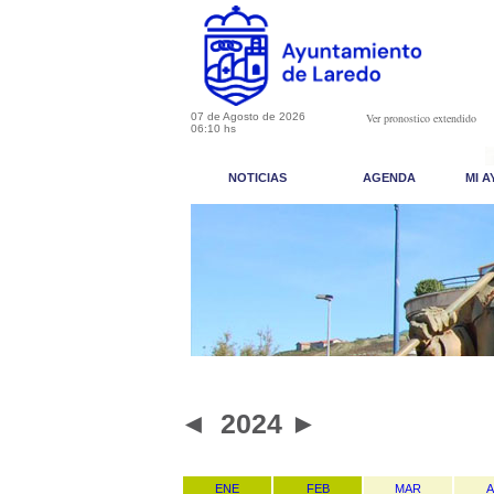
07 de Agosto de 2026
Ver pronostico extendido
06:10 hs
NOTICIAS
AGENDA
MI 
◄
2024
►
ENE
FEB
MAR