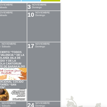
OVIEMBRE
3
NOVIEMBRE
ábado
Domingo
OVIEMBRE
10
NOVIEMBRE
ábado
Domingo
6
NOVIEMBRE
17
NOVIEMBRE
Sábado
Domingo
CIERTO “TODOS
VALENCIA “ DE LA
LANÍA AILA DE
EDO Y DE LA
OLA CANTORUM
TE DE BARAKALDO
DICIONAL COCIDO
TAÑÉS “SAN
TÍN”
3
NOVIEMBRE
24
NOVIEMBRE
Sábado
Domingo