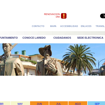
RENOVACION
DNI
CONTACTO
MAPA
ACCESIBILIDAD
ENLACES
TRANSL
AYUNTAMIENTO
CONOCE LAREDO
CIUDADANOS
SEDE ELECTRONICA
ABR
MAY
JUN
JUL
AGO
SEP