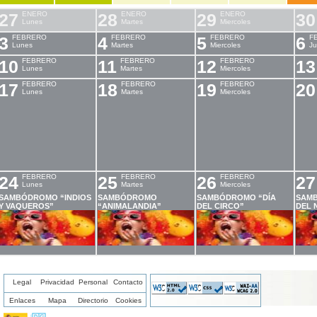
27
ENERO
28
ENERO
29
ENERO
30
Lunes
Martes
Miercoles
3
FEBRERO
4
FEBRERO
5
FEBRERO
6
F
Lunes
Martes
Miercoles
Ju
10
FEBRERO
11
FEBRERO
12
FEBRERO
13
Lunes
Martes
Miercoles
17
FEBRERO
18
FEBRERO
19
FEBRERO
20
Lunes
Martes
Miercoles
24
FEBRERO
25
FEBRERO
26
FEBRERO
27
Lunes
Martes
Miercoles
SAMBÓDROMO “INDIOS
SAMBÓDROMO
SAMBÓDROMO “DÍA
SAMB
Y VAQUEROS”
“ANIMALANDIA”
DEL CIRCO”
DEL 
Legal
Privacidad
Personal
Contacto
Enlaces
Mapa
Directorio
Cookies