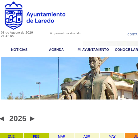
08 de Agosto de 2026
Ver pronostico extendido
CONTA
21:42 hs
NOTICIAS
AGENDA
MI AYUNTAMIENTO
CONOCE LA
◄
2025
►
ENE
FEB
MAR
ABR
MAY
J