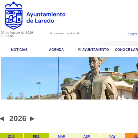
06 de Agosto de 2026
Ver pronostico extendido
CONTA
13:06 hs
NOTICIAS
AGENDA
MI AYUNTAMIENTO
CONOCE LA
◄
2026
►
ENE
FEB
MAR
ABR
MAY
J