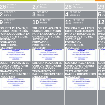
26
ENERO
27
ENERO
28
ENERO
29
Lunes
Martes
Miercoles
2
FEBRERO
3
FEBRERO
4
FEBRERO
5
F
Lunes
Martes
Miercoles
Ju
9
FEBRERO
10
FEBRERO
11
FEBRERO
12
Lunes
Martes
Miercoles
SOLICITA PLAZA EN EL
SOLICITA PLAZA EN EL
SOLICITA PLAZA EN EL
SOLI
CURSO HABILITACIÓN
CURSO HABILITACIÓN
CURSO HABILITACIÓN
CURS
PARA LA DOCENCIA EN
PARA LA DOCENCIA EN
PARA LA DOCENCIA EN
PARA
GRADOS A, B Y C DEL
GRADOS A, B Y C DEL
GRADOS A, B Y C DEL
GRAD
SISTEMA DE
SISTEMA DE
SISTEMA DE
SIST
FORMACION
FORMACION
FORMACION
FOR
PROFESIONAL
PROFESIONAL
PROFESIONAL
PROF
(SSCE0110)
(SSCE0110)
(SSCE0110)
(SSCE
SOLICITA PLAZA EN EL
SOLICITA PLAZA EN EL
SOLICITA PLAZA EN EL
SOLI
CURSO OPERACIONES
CURSO OPERACIONES
CURSO OPERACIONES
CURS
DE GRABACIÓN Y
DE GRABACIÓN Y
DE GRABACIÓN Y
DE G
TRATAMIENTO DE
TRATAMIENTO DE
TRATAMIENTO DE
TRAT
DATOS Y DOCUMENTOS
DATOS Y DOCUMENTOS
DATOS Y DOCUMENTOS
DATO
(ADGG0508)
(ADGG0508)
(ADGG0508)
(ADG