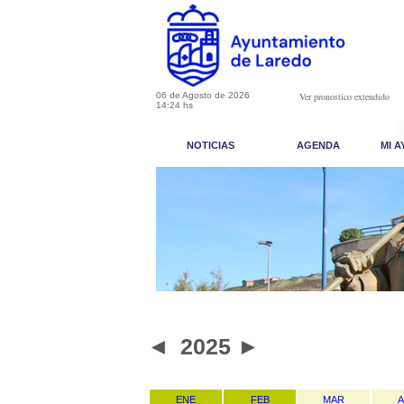
06 de Agosto de 2026
Ver pronostico extendido
14:24 hs
NOTICIAS
AGENDA
MI 
◄
2025
►
ENE
FEB
MAR