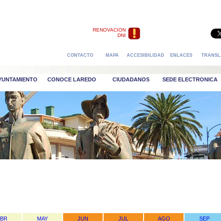
RENOVACION
DNI
CONTACTO
MAPA
ACCESIBILIDAD
ENLACES
TRANSL
AYUNTAMIENTO
CONOCE LAREDO
CIUDADANOS
SEDE ELECTRONICA
ABR
MAY
JUN
JUL
AGO
SEP