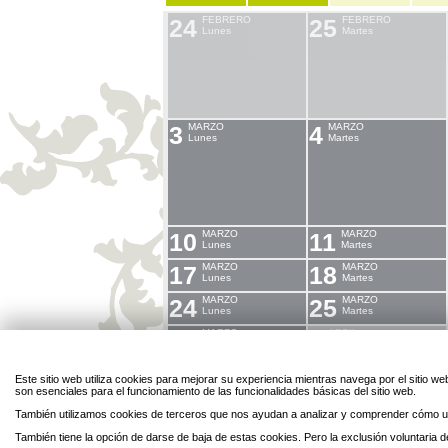
24
FEBRERO
25
FEBRERO
Lunes
Martes
3
MARZO
4
MARZO
Lunes
Martes
10
MARZO
11
MARZO
Lunes
Martes
17
MARZO
18
MARZO
Lunes
Martes
24
MARZO
25
MARZO
Lunes
Martes
31
MARZO
1
ABRIL
Lunes
Martes
Este sitio web utiliza cookies para mejorar su experiencia mientras navega por el sitio
son esenciales para el funcionamiento de las funcionalidades básicas del sitio web.
Legal
Privacidad
Personal
Contacto
También utilizamos cookies de terceros que nos ayudan a analizar y comprender cómo ut
Enlaces
Mapa
Directorio
Cookies
También tiene la opción de darse de baja de estas cookies. Pero la exclusión voluntaria