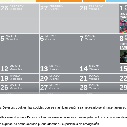
26
FEBRERO
27
FEBRERO
28
FEBRERO
1
M
Miercoles
Jueves
Viernes
S
DÍA
CAR
5
MARZO
6
MARZO
7
MARZO
8
M
Miercoles
Jueves
Viernes
S
ENT
SAR
12
MARZO
13
MARZO
14
MARZO
1
Miercoles
Jueves
Viernes
19
MARZO
20
MARZO
21
MARZO
2
Miercoles
Jueves
Viernes
26
MARZO
27
MARZO
28
MARZO
2
Miercoles
Jueves
Viernes
2
ABRIL
3
ABRIL
4
ABRIL
5
A
Miercoles
Jueves
Viernes
S
 web. De estas cookies, las cookies que se clasifican según sea necesario se almacenan en s
iliza este sitio web. Estas cookies se almacenarán en su navegador solo con su consentimi
 de algunas de estas cookies puede afectar su experiencia de navegación.
© 2010 Laredo | Este sitio ha 