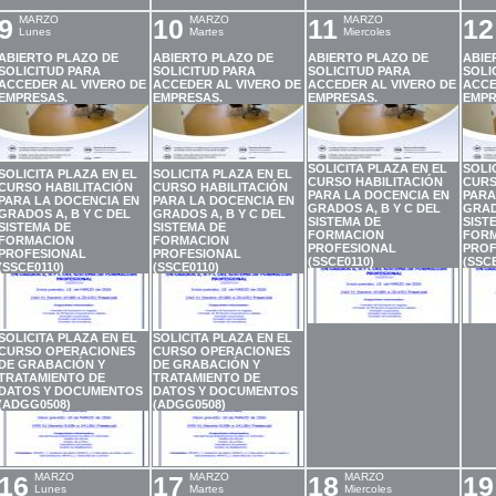
9
MARZO
10
MARZO
11
MARZO
12
Lunes
Martes
Miercoles
ABIERTO PLAZO DE
ABIERTO PLAZO DE
ABIERTO PLAZO DE
ABIE
SOLICITUD PARA
SOLICITUD PARA
SOLICITUD PARA
SOLI
ACCEDER AL VIVERO DE
ACCEDER AL VIVERO DE
ACCEDER AL VIVERO DE
ACCE
EMPRESAS.
EMPRESAS.
EMPRESAS.
EMPR
SOLICITA PLAZA EN EL
SOLI
SOLICITA PLAZA EN EL
SOLICITA PLAZA EN EL
CURSO HABILITACIÓN
CURS
CURSO HABILITACIÓN
CURSO HABILITACIÓN
PARA LA DOCENCIA EN
PARA
PARA LA DOCENCIA EN
PARA LA DOCENCIA EN
GRADOS A, B Y C DEL
GRAD
GRADOS A, B Y C DEL
GRADOS A, B Y C DEL
SISTEMA DE
SIST
SISTEMA DE
SISTEMA DE
FORMACION
FOR
FORMACION
FORMACION
PROFESIONAL
PROF
PROFESIONAL
PROFESIONAL
(SSCE0110)
(SSCE
(SSCE0110)
(SSCE0110)
SOLICITA PLAZA EN EL
SOLICITA PLAZA EN EL
CURSO OPERACIONES
CURSO OPERACIONES
DE GRABACIÓN Y
DE GRABACIÓN Y
TRATAMIENTO DE
TRATAMIENTO DE
DATOS Y DOCUMENTOS
DATOS Y DOCUMENTOS
(ADGG0508)
(ADGG0508)
16
MARZO
17
MARZO
18
MARZO
19
Lunes
Martes
Miercoles