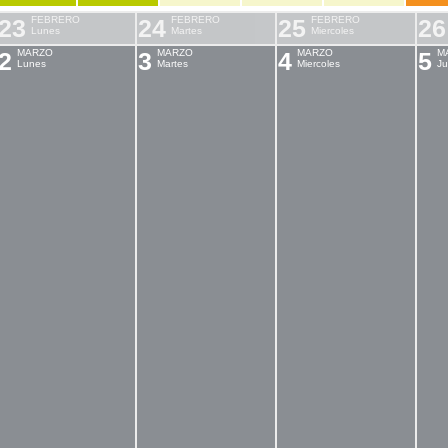
23
FEBRERO
24
FEBRERO
25
FEBRERO
26
Lunes
Martes
Miercoles
2
MARZO
3
MARZO
4
MARZO
5
M
Lunes
Martes
Miercoles
Ju