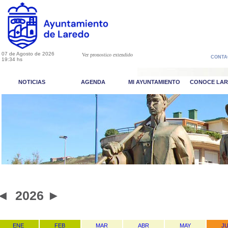
07 de Agosto de 2026
Ver pronostico extendido
CONTA
19:34 hs
NOTICIAS
AGENDA
MI AYUNTAMIENTO
CONOCE LA
◄
2026
►
ENE
FEB
MAR
ABR
MAY
J