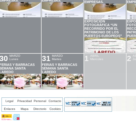
EMPRESAS.
EMPRESAS.
EMPRESAS.
EMPR
EXPOSICIÓN
EXPO
FOTOGRÁFICA “UN
FOTO
RECORRIDO POR EL
RECO
PATRIMONIO DE LOS
PATR
PUERTOS EUROPEOS”
PUER
30
MARZO
31
MARZO
1
ABRIL
2
A
Lunes
Martes
Miercoles
Ju
FERIAS Y BARRACAS
FERIAS Y BARRACAS
SEMANA SANTA
SEMANA SANTA
LAREDO
LAREDO
Legal
Privacidad
Personal
Contacto
Enlaces
Mapa
Directorio
Cookies