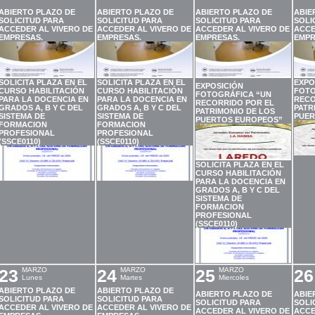
ABIERTO PLAZO DE
ABIERTO PLAZO DE
ABIERTO PLAZO DE
ABIE
SOLICITUD PARA
SOLICITUD PARA
SOLICITUD PARA
SOLI
ACCEDER AL VIVERO DE
ACCEDER AL VIVERO DE
ACCEDER AL VIVERO DE
ACCE
EMPRESAS.
EMPRESAS.
EMPRESAS.
EMPR
SOLICITA PLAZA EN EL
SOLICITA PLAZA EN EL
EXPO
EXPOSICIÓN
CURSO HABILITACIÓN
CURSO HABILITACIÓN
FOTO
FOTOGRÁFICA “UN
PARA LA DOCENCIA EN
PARA LA DOCENCIA EN
RECO
RECORRIDO POR EL
GRADOS A, B Y C DEL
GRADOS A, B Y C DEL
PATR
PATRIMONIO DE LOS
SISTEMA DE
SISTEMA DE
PUER
PUERTOS EUROPEOS”
FORMACION
FORMACION
PROFESIONAL
PROFESIONAL
(SSCE0110)
(SSCE0110)
SOLICITA PLAZA EN EL
CURSO HABILITACIÓN
PARA LA DOCENCIA EN
GRADOS A, B Y C DEL
SISTEMA DE
FORMACION
PROFESIONAL
(SSCE0110)
23
MARZO
24
MARZO
25
MARZO
26
Lunes
Martes
Miercoles
ABIERTO PLAZO DE
ABIERTO PLAZO DE
ABIERTO PLAZO DE
ABIE
SOLICITUD PARA
SOLICITUD PARA
SOLICITUD PARA
SOLI
ACCEDER AL VIVERO DE
ACCEDER AL VIVERO DE
ACCEDER AL VIVERO DE
ACCE