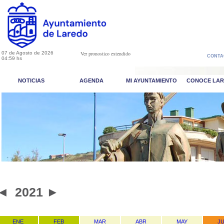
07 de Agosto de 2026
Ver pronostico extendido
CONTA
04:59 hs
NOTICIAS
AGENDA
MI AYUNTAMIENTO
CONOCE LA
◄
2021
►
ENE
FEB
MAR
ABR
MAY
J