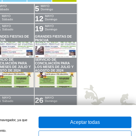
AYO
5
MAYO
ábado
Domingo
1
MAYO
12
MAYO
Sábado
Domingo
8
MAYO
19
MAYO
Sábado
Domingo
NDES FIESTAS DE
GRANDES FIESTAS DE
CUA
PASCUA
ICIO DE
SERVICIO DE
CILIACIÓN PARA
CONCILIACIÓN PARA
MESES DE JULIO Y
LOS MESES DE JULIO Y
STO DE 2024
AGOSTO DE 2024
5
MAYO
26
MAYO
Sábado
Domingo
u navegador, ya que
Aceptar todas
ento.