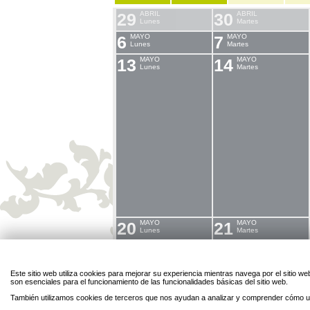
29
ABRIL
30
ABRIL
Lunes
Martes
6
MAYO
7
MAYO
Lunes
Martes
13
MAYO
14
MAYO
Lunes
Martes
20
MAYO
21
MAYO
Lunes
Martes
SERVICIO DE
SERVICIO DE
CONCILIACIÓN PARA
CONCILIACIÓN PARA
LOS MESES DE JULIO Y
LOS MESES DE JULIO Y
AGOSTO DE 2024
AGOSTO DE 2024
Este sitio web utiliza cookies para mejorar su experiencia mientras navega por el sitio
son esenciales para el funcionamiento de las funcionalidades básicas del sitio web.
También utilizamos cookies de terceros que nos ayudan a analizar y comprender cómo ut