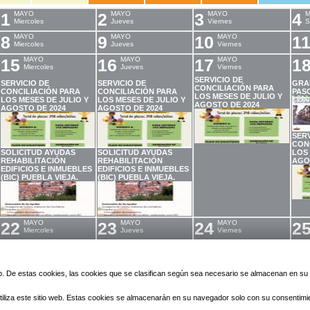
1
MAYO
2
MAYO
3
MAYO
4
M
Miercoles
Jueves
Viernes
S
8
MAYO
9
MAYO
10
MAYO
1
Miercoles
Jueves
Viernes
15
MAYO
16
MAYO
17
MAYO
1
Miercoles
Jueves
Viernes
SERVICIO DE
SERVICIO DE
SERVICIO DE
GRA
CONCILIACIÓN PARA
CONCILIACIÓN PARA
CONCILIACIÓN PARA
PAS
LOS MESES DE JULIO Y
LOS MESES DE JULIO Y
LOS MESES DE JULIO Y
AGOSTO DE 2024
AGOSTO DE 2024
AGOSTO DE 2024
SERV
CON
SOLICITUD AYUDAS
SOLICITUD AYUDAS
LOS 
REHABILITACIÓN
REHABILITACIÓN
AGO
EDIFICIOS E INMUEBLES
EDIFICIOS E INMUEBLES
(BIC) PUEBLA VIEJA.
(BIC) PUEBLA VIEJA.
22
MAYO
23
MAYO
24
MAYO
2
Miercoles
Jueves
Viernes
SERVICIO DE
SERVICIO DE
SERVICIO DE
CONCILIACIÓN PARA
CONCILIACIÓN PARA
CONCILIACIÓN PARA
LOS MESES DE JULIO Y
LOS MESES DE JULIO Y
LOS MESES DE JULIO Y
AGOSTO DE 2024
AGOSTO DE 2024
AGOSTO DE 2024
 web. De estas cookies, las cookies que se clasifican según sea necesario se almacenan en s
iliza este sitio web. Estas cookies se almacenarán en su navegador solo con su consentimi