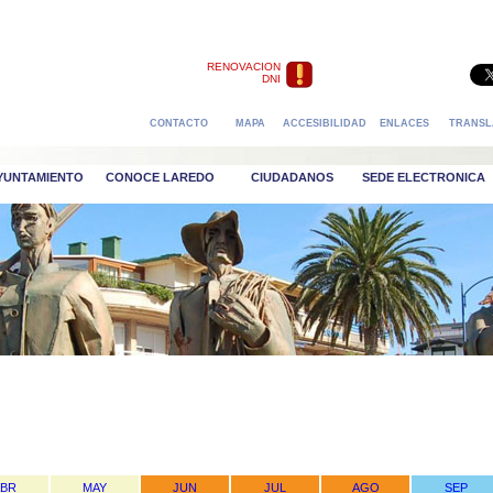
RENOVACION
DNI
CONTACTO
MAPA
ACCESIBILIDAD
ENLACES
TRANSL
AYUNTAMIENTO
CONOCE LAREDO
CIUDADANOS
SEDE ELECTRONICA
ABR
MAY
JUN
JUL
AGO
SEP