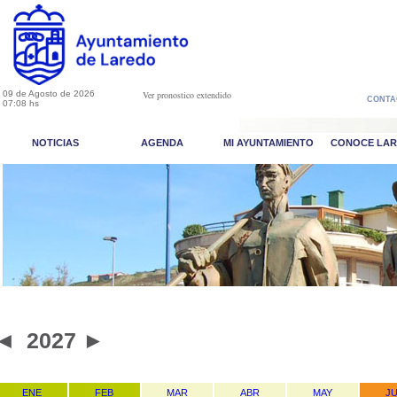
09 de Agosto de 2026
Ver pronostico extendido
CONTA
07:08 hs
NOTICIAS
AGENDA
MI AYUNTAMIENTO
CONOCE LA
◄
2027
►
ENE
FEB
MAR
ABR
MAY
J