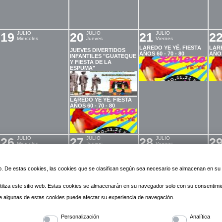
19
JULIO
20
JULIO
21
JULIO
2
Miercoles
Jueves
Viernes
LAREDO YE YÉ. FIESTA
LARE
JUEVES DIVERTIDOS
AÑOS 60 - 70 - 80
AÑOS
INFANTILES "GUATEQUE
Y FIESTA DE LA
ESPUMA"
LAREDO YE YÉ. FIESTA
AÑOS 60 - 70 - 80
26
JULIO
27
JULIO
28
JULIO
2
Miercoles
Jueves
Viernes
JUEVES DIVERTIDOS
INFANTILES "TORMENTA
DE TALLERES"
 web. De estas cookies, las cookies que se clasifican según sea necesario se almacenan en s
iliza este sitio web. Estas cookies se almacenarán en su navegador solo con su consentimi
 de algunas de estas cookies puede afectar su experiencia de navegación.
2
AGOSTO
3
AGOSTO
4
AGOSTO
5
A
Miercoles
Jueves
Viernes
S
Personalización
Analítica