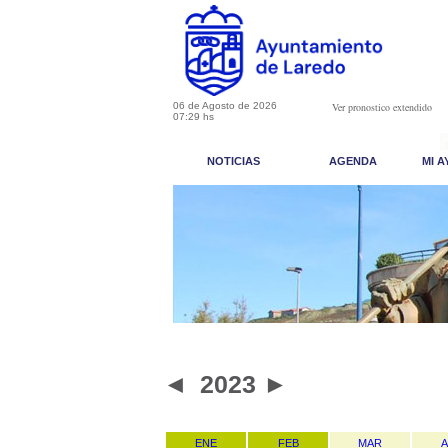
06 de Agosto de 2026
Ver pronostico extendido
07:29 hs
NOTICIAS
AGENDA
MI 
◄
2023
►
ENE
FEB
MAR