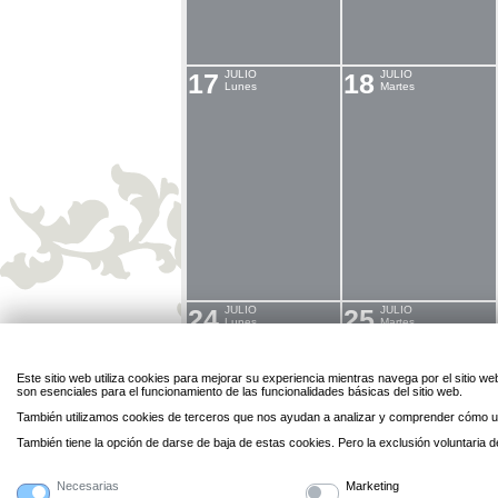
17
JULIO
18
JULIO
Lunes
Martes
24
JULIO
25
JULIO
Lunes
Martes
Este sitio web utiliza cookies para mejorar su experiencia mientras navega por el sitio
son esenciales para el funcionamiento de las funcionalidades básicas del sitio web.
También utilizamos cookies de terceros que nos ayudan a analizar y comprender cómo ut
También tiene la opción de darse de baja de estas cookies. Pero la exclusión voluntaria
31
JULIO
1
AGOSTO
Lunes
Martes
Necesarias
Marketing