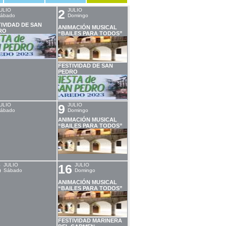
ULIO
2
JULIO
ábado
Domingo
IVIDAD DE SAN
ANIMACIÓN MUSICAL
RO
“BAILES PARA TODOS”
FESTIVIDAD DE SAN
PEDRO
ULIO
9
JULIO
ábado
Domingo
ANIMACIÓN MUSICAL
“BAILES PARA TODOS”
5
JULIO
16
JULIO
Sábado
Domingo
ANIMACIÓN MUSICAL
“BAILES PARA TODOS”
FESTIVIDAD MARINERA