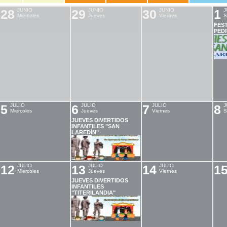
28
JUNIO
29
JUNIO
30
JUNIO
1
J
Miercoles
Jueves
Viernes
S
FEST
PED
5
JULIO
6
JULIO
7
JULIO
8
J
Miercoles
Jueves
Viernes
S
JUEVES DIVERTIDOS
INFANTILES "SAN
LAREDÍN"
12
JULIO
13
JULIO
14
JULIO
1
Miercoles
Jueves
Viernes
JUEVES DIVERTIDOS
INFANTILES
"TITERILANDIA"