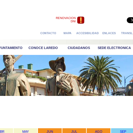
RENOVACION
DNI
CONTACTO
MAPA
ACCESIBILIDAD
ENLACES
TRANSL
AYUNTAMIENTO
CONOCE LAREDO
CIUDADANOS
SEDE ELECTRONICA
ABR
MAY
JUN
JUL
AGO
SEP