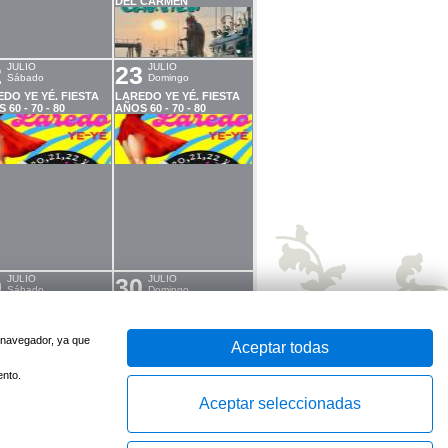
DEL CARMEN
2
JULIO
23
JULIO
Sábado
Domingo
DO YE YÉ. FIESTA
LAREDO YE YÉ. FIESTA
 60 - 70 - 80
AÑOS 60 - 70 - 80
9
JULIO
30
JULIO
Sábado
Domingo
ANIMACIÓN MUSICAL
“BAILES PARA TODOS”
u navegador, ya que
Aceptar todas
ento.
GOSTO
6
AGOSTO
Aceptar seleccionadas
ábado
Domingo