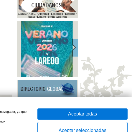
Cultura • ASSCI • Juventud • Educación • Deportes •
Prensa • Empleo • Medio Ambiente
u navegador, ya que
Aceptar todas
ento.
Aceptar seleccionadas