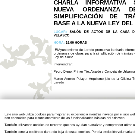
CHARLA INFORMATIVA
NUEVA ORDENANZA D
SIMPLIFICACIÓN DE TR
BASE A LA NUEVA LEY DEL
LUGAR:
SALÓN DE ACTOS DE LA CASA D
VELASCO
HORA:
19.00 HORAS
El Ayuntamiento de Laredo promueve la charla informa
ordenanza de obras para la simplificación de trámites
Ley del Suelo.
Intervendrán:
Pedro Diego. Primer Tte. Alcalde y Concejal de Urbani
Marco Antonio Pelayo. Arquitecto-jefe de la Oficina T
Laredo
Este sitio web utiliza cookies para mejorar su experiencia mientras navega por el sitio
son esenciales para el funcionamiento de las funcionalidades básicas del sitio web.
También utilizamos cookies de terceros que nos ayudan a analizar y comprender cómo ut
Legal
Privacidad
Personal
Contacto
También tiene la opción de darse de baja de estas cookies. Pero la exclusión voluntaria