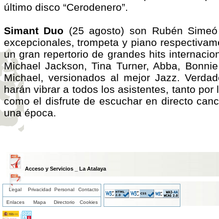
último disco “Cerodenero”.
Simant Duo
(25 agosto) son Rubén Simeó 
excepcionales, trompeta y piano respectivam
un gran repertorio de grandes hits internaci
Michael Jackson, Tina Turner, Abba, Bonnie
Michael, versionados al mejor Jazz. Verdad
harán vibrar a todos los asistentes, tanto por
como el disfrute de escuchar en directo ca
una época.
Acceso y Servicios _ La Atalaya
Programa de Conciertos en La Atalaya 2024
Legal
Privacidad
Personal
Contacto
Enlaces
Mapa
Directorio
Cookies