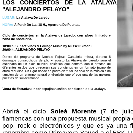
LOS CONCIERTOS DE LA ATALAYA
"ALEJANDRO PELAYO"
LUGAR:
La Atalaya De Laredo
HORA:
A Partir De Las 18 H., Apertura De Puertas.
Ciclo de conciertos en la Atalaya de Laredo, con aforo limitado y
zona de hostelería.
18:00 h. Sunset Vibes & Lounge Music by Russell Simoni.
20:00 h. ALEJANDRO PELAYO
Dentro del programa de Noches Pejinas Cantabria Infinita, durante 8
domingos consecutivos de julio y agosto La Atalaya de Laredo será el
escenario de un ciclo musical ecléctico que contará con 8 artistas de
diferentes estilos que ofrecerán sus conciertos en un formato íntimo de
aforo reducido. Un lugar donde se podrá disfrutar no solo de la música sino
también de un entorno natural privilegiado que ofrece una de las mejores
puestas de sol del mundo.
Venta de Entradas:
nochespejinas.es/los-conciertos-de-la-atalaya/
Abrirá el ciclo
Soleá Morente
(7 de julio
flamencas con una propuesta musical propia 
pop, rock o electrónicos y que es ya una fi
renombre como Primavera Sound o el BBK LI