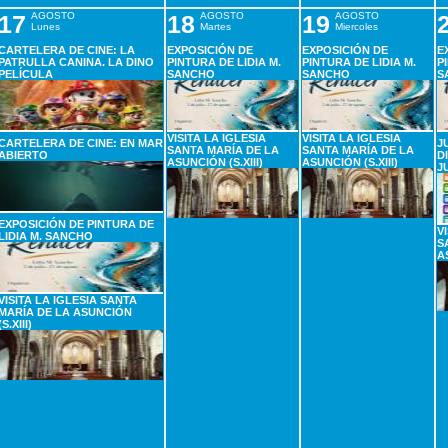
17
AGOSTO
18
AGOSTO
19
AGOSTO
Lunes
Martes
Miercoles
CARTELERA DE CINE: LA
EXPOSICIÓN DE
EXPOSICIÓN DE
E
PATRULLA CANINA. LA DINO
PINTURA DE LIDIA M.
PINTURA DE LIDIA M.
P
PELÍCULA
SANCHO
SANCHO
S
VISITA LA IGLESIA
VISITA LA IGLESIA
CARTELERA DE CINE: EN MAR
J
SANTA MARÍA DE LA
SANTA MARÍA DE LA
ABIERTO
D
ASUNCIÓN (S.XIII)
ASUNCIÓN (S.XIII)
J
EXPOSICIÓN DE PINTURA DE
V
LIDIA M. SANCHO
S
A
VISITA LA IGLESIA SANTA
MARÍA DE LA ASUNCIÓN
(S.XIII)