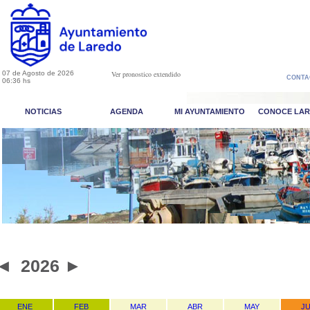
07 de Agosto de 2026
Ver pronostico extendido
CONTA
06:36 hs
NOTICIAS
AGENDA
MI AYUNTAMIENTO
CONOCE LA
◄
2026
►
ENE
FEB
MAR
ABR
MAY
J