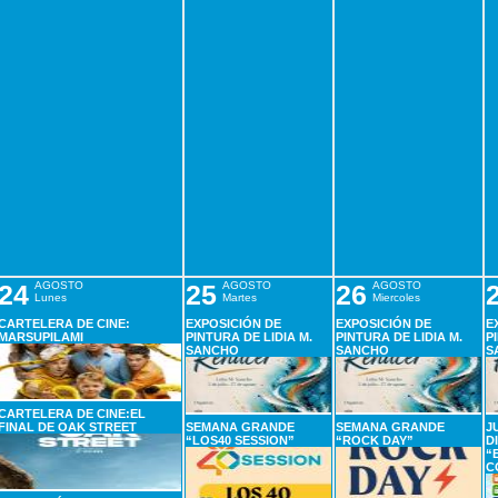
24
AGOSTO
25
AGOSTO
26
AGOSTO
Lunes
Martes
Miercoles
CARTELERA DE CINE:
EXPOSICIÓN DE
EXPOSICIÓN DE
E
MARSUPILAMI
PINTURA DE LIDIA M.
PINTURA DE LIDIA M.
P
SANCHO
SANCHO
S
CARTELERA DE CINE:EL
FINAL DE OAK STREET
SEMANA GRANDE
SEMANA GRANDE
J
“LOS40 SESSION”
“ROCK DAY”
D
“
C