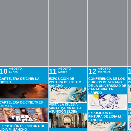
10
AGOSTO
11
AGOSTO
12
AGOSTO
Lunes
Martes
Miercoles
CARTELERA DE CINE: LA
EXPOSICIÓN DE
CONFERENCIA DE LOS
E
ODISEA
PINTURA DE LIDIA M.
CURSOS DE VERANO
P
SANCHO
DE LA UNIVERSIDAD DE
S
CANTABRIA, EN
LAREDO
CARTELERA DE CINE:TRES
VISITA LA IGLESIA
DE MÁS
J
SANTA MARÍA DE LA
D
ASUNCIÓN (S.XIII)
EXPOSICIÓN DE
L
PINTURA DE LIDIA M.
SANCHO
EXPOSICIÓN DE PINTURA DE
LIDIA M. SANCHO