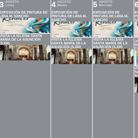
3
AGOSTO
4
AGOSTO
5
AGOSTO
Lunes
Martes
Miercoles
EXPOSICIÓN DE PINTURA DE
EXPOSICIÓN DE
EXPOSICIÓN DE
E
LIDIA M. SANCHO
PINTURA DE LIDIA M.
PINTURA DE LIDIA M.
P
SANCHO
SANCHO
S
VISITA LA IGLESIA SANTA
MARÍA DE LA ASUNCIÓN
VISITA LA IGLESIA
VISITA LA IGLESIA
J
(S.XIII)
SANTA MARÍA DE LA
SANTA MARÍA DE LA
D
ASUNCIÓN (S.XIII)
ASUNCIÓN (S.XIII)
C
V
S
A