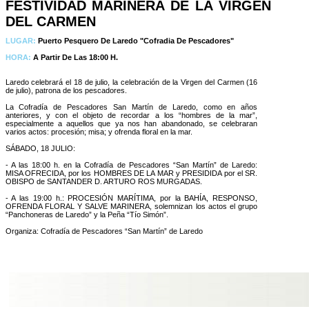
FESTIVIDAD MARINERA DE LA VIRGEN
DEL CARMEN
LUGAR:
Puerto Pesquero De Laredo "Cofradia De Pescadores"
HORA:
A Partir De Las 18:00 H.
Laredo celebrará el 18 de julio, la celebración de la Virgen del Carmen (16
de julio), patrona de los pescadores.
La Cofradía de Pescadores San Martín de Laredo, como en años
anteriores, y con el objeto de recordar a los “hombres de la mar”,
especialmente a aquellos que ya nos han abandonado, se celebraran
varios actos: procesión; misa; y ofrenda floral en la mar.
SÁBADO, 18 JULIO:
- A las 18:00 h. en la Cofradía de Pescadores “San Martín” de Laredo:
MISA OFRECIDA, por los HOMBRES DE LA MAR y PRESIDIDA por el SR.
OBISPO de SANTANDER D. ARTURO ROS MURGADAS.
- A las 19:00 h.: PROCESIÓN MARÍTIMA, por la BAHÍA, RESPONSO,
OFRENDA FLORAL Y SALVE MARINERA, solemnizan los actos el grupo
“Panchoneras de Laredo” y la Peña “Tío Simón”.
Organiza: Cofradía de Pescadores “San Martín” de Laredo