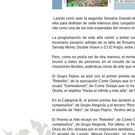
01 de Septie
Laredo cerró ayer la segunda Semana Grande de 
villa para disfrutar de siete intensos días cargado
cita como una de las más esperadas del verano en
La programación de este año volvió a brillar con
escenario pasaron artistas de la talla de Rosar
Sensity World, Double Vision o DJ El Pulpo, entre 
Pero, como no podía ser de otra manera, el momen
reunió a miles de personas en el circuito de la
creaciones florales, auténticas obras de arte que 
El Grupo Pejino se alzó con el primer premio de
"Rebellio", de la asociación Come Golayu que lo ha
ocupó "Damnatorum", de Come Golayu que lo ha he
Oruña; el séptimo "Hasta el infinito y más allá", d
En la Categoría B, el primer premio fue también 
cumpleaños", de Grupo Alegoría; y el tercero "Rin
el diseño de "Aiko", de Grupo Pejino; "Anillos del
El Premio al Arte recayó en "Rebellio", de Come 
cumpleaños", de Grupo Alegoría. Por último, el Pr
Onza de Oro, donada por el empresario laredano J
El alcalde de Laredo, Miguel González, se mu