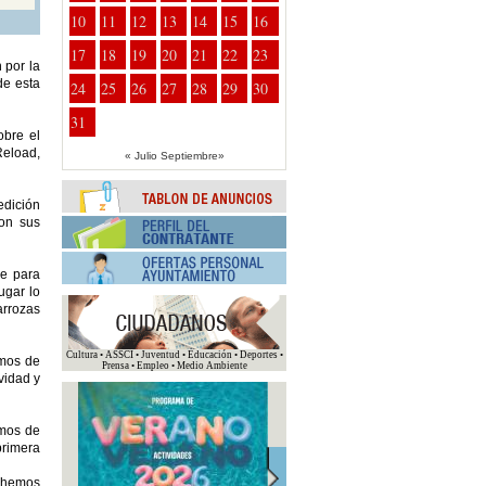
10
11
12
13
14
15
16
17
18
19
20
21
22
23
 por la
de esta
24
25
26
27
28
29
30
31
obre el
Reload,
« Julio
Septiembre»
edición
con sus
ue para
ugar lo
arrozas
Cultura • ASSCI • Juventud • Educación • Deportes •
amos de
Prensa • Empleo • Medio Ambiente
vidad y
amos de
primera
o hemos