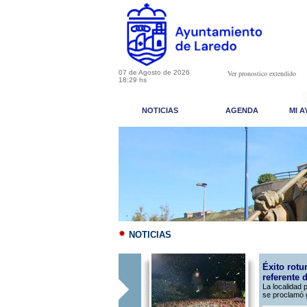
07 de Agosto de 2026
Ver pronostico extendido
18:29 hs
NOTICIAS
AGENDA
MI 
NOTICIAS
Éxito rot
referente 
La localidad 
se proclamó 