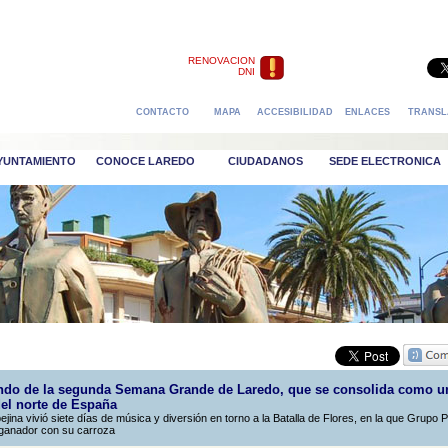
RENOVACION
DNI
CONTACTO
MAPA
ACCESIBILIDAD
ENLACES
TRANSL
AYUNTAMIENTO
CONOCE LAREDO
CIUDADANOS
SEDE ELECTRONICA
undo de la segunda Semana Grande de Laredo, que se consolida como u
del norte de España
pejina vivió siete días de música y diversión en torno a la Batalla de Flores, en la que Grupo P
ganador con su carroza