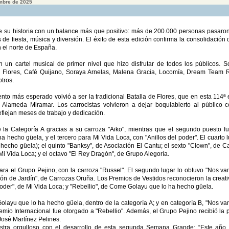
mbre de 2025
su historia con un balance más que positivo: más de 200.000 personas pasaron
s de fiesta, música y diversión. El éxito de esta edición confirma la consolidación 
 el norte de España.
 un cartel musical de primer nivel que hizo disfrutar de todos los públicos. S
io Flores, Café Quijano, Soraya Arnelas, Malena Gracia, Locomía, Dream Team 
otros.
to más esperado volvió a ser la tradicional Batalla de Flores, que en esta 114ª 
 Alameda Miramar. Los carrocistas volvieron a dejar boquiabierto al público 
reflejan meses de trabajo y dedicación.
 la Categoría A gracias a su carroza "Aiko", mientras que el segundo puesto f
 hecho güela, y el tercero para Mi Vida Loca, con "Anillos del poder". El cuarto l
cho güela); el quinto "Banksy", de Asociación El Cantu; el sexto "Clown", de C
e Mi Vida Loca; y el octavo "El Rey Dragón", de Grupo Alegoría.
para el Grupo Pejino, con la carroza "Russel". El segundo lugar lo obtuvo "Nos v
cón de Jardín", de Carrozas Oruña. Los Premios de Vestidos reconocieron la creati
 poder", de Mi Vida Loca; y "Rebellio", de Come Golayu que lo ha hecho güela.
Golayu que lo ha hecho güela, dentro de la categoría A; y en categoría B, "Nos v
emio Internacional fue otorgado a "Rebellio". Además, el Grupo Pejino recibió la 
osé Martínez Pelines.
estra orgulloso con el desarrollo de esta segunda Semana Grande: “Este añ