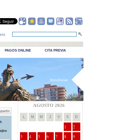
ATE
PAGOS ONLINE
CITA PREVIA
_Esculturas
AGOSTO 2026
L
M
M
J
V
S
D
n
1
2
ejino
3
4
5
6
7
8
9