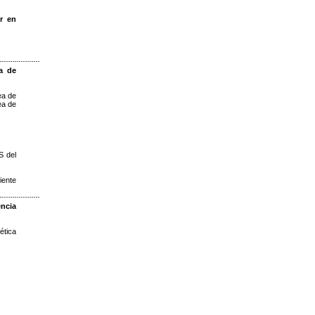
or en
a de
ea de
ea de
S del
ente
ncia
ética