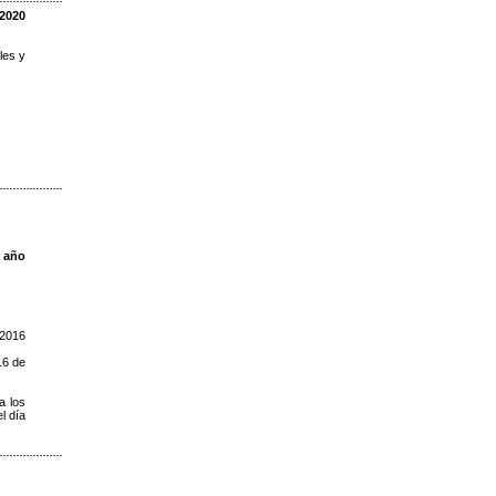
2020
les y
l año
/2016
16 de
a los
l día