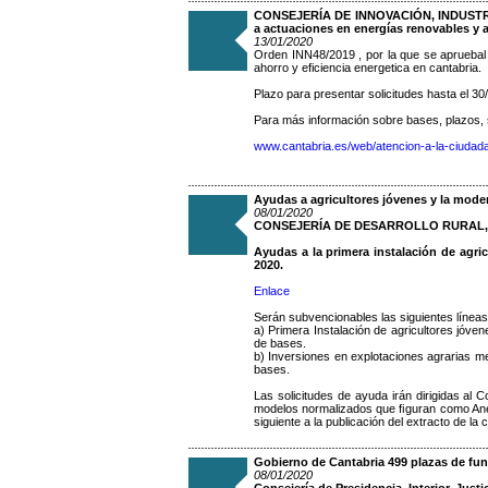
CONSEJERÍA DE INNOVACIÓN, INDUSTRIA
a actuaciones en energías renovables y a
13/01/2020
Orden INN48/2019 , por la que se apruebal
ahorro y eficiencia energetica en cantabria.
Plazo para presentar solicitudes hasta el 30
Para más información sobre bases, plazos, so
www.cantabria.es/web/atencion-a-la-ciuda
Ayudas a agricultores jóvenes y la moder
08/01/2020
CONSEJERÍA DE DESARROLLO RURAL, 
Ayudas a la primera instalación de agri
2020.
Enlace
Serán subvencionables las siguientes línea
a) Primera Instalación de agricultores jóve
de bases.
b) Inversiones en explotaciones agrarias me
bases.
Las solicitudes de ayuda irán dirigidas al
modelos normalizados que ﬁguran como Anex
siguiente a la publicación del extracto de l
Gobierno de Cantabria 499 plazas de fun
08/01/2020