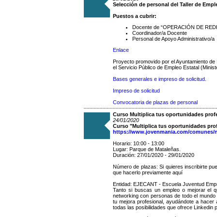
Selección de personal del Taller de Em
Puestos a cubrir:
Docente de “OPERACIÓN DE RE
Coordinador/a Docente
Personal de Apoyo Administrativo/a
Enlace
Proyecto promovido por el Ayuntamiento de 
el Servicio Público de Empleo Estatal (Minis
Bases generales e impreso de solicitud.
Impreso de solicitud
Convocatoria de plazas de personal
Curso Multiplica tus oportunidades prof
24/01/2020
Curso "Multiplica tus oportunidades pro
https://www.jovenmania.com/comunes/no
Horario: 10:00 - 13:00
Lugar: Parque de Mataleñas.
Duración: 27/01/2020 - 29/01/2020
Número de plazas: Si quieres inscribirte pu
que hacerlo previamente aquí
Entidad: EJECANT - Escuela Juventud Emp
Tanto si buscas un empleo o mejorar el qu
networking con personas de todo el mundo y
tu mejora profesional, ayudándote a hacer 
todas las posibilidades que ofrece Linkedin 