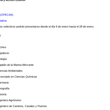
cia y Acción Exterior
o. (OPECAN)
tabria
sos selectivos podrán presentarse desde el día 9 de enero hasta el 28 de enero.
as
rchivo
quitecto
ología
apitán de la Marina Mercante
iencias Ambientales
Licenciado en Ciencias Químicas
armacia
eografía
storia
Ingeniero Agrónomo
Ingeniero de Caminos, Canales y Puertos