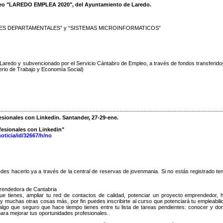
pleo "LAREDO EMPLEA 2020", del Ayuntamiento de Laredo.
DES DEPARTAMENTALES” y “SISTEMAS MICROINFORMATICOS”
Laredo y subvencionado por el Servicio Cántabro de Empleo, a través de fondos transferido
terio de Trabajo y Economía Social)
esionales con Linkedin. Santander, 27-29-ene.
fesionales con Linkedin"
ticia/id/32667/h/no
edes hacerlo ya a través de la central de reservas de jovenmania. Si no estás registrado te
rendedora de Cantabria
e tienes, ampliar tu red de contactos de calidad, potenciar un proyecto emprendedor, 
 muchas otras cosas más, por fin puedes inscribirte al curso que potenciará tu empleabili
algo que seguro que hace tiempo tienes entre tu lista de tareas pendientes: conocer y do
para mejorar tus oportunidades profesionales..