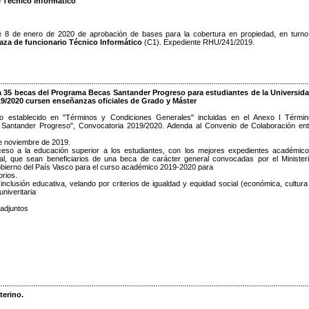
 Técnico Informático
 8 de enero de 2020 de aprobación de bases para la cobertura en propiedad, en turno 
aza de funcionario Técnico Informático
(C1). Expediente RHU/241/2019.
 becas del Programa Becas Santander Progreso para estudiantes de la Universid
9/2020 cursen enseñanzas oficiales de Grado y Máster
o establecido en "Términos y Condiciones Generales" incluidas en el Anexo I Térmi
Santander Progreso", Convocatoria 2019/2020. Adenda al Convenio de Colaboración ent
de noviembre de 2019.
acceso a la educación superior a los estudiantes, con los mejores expedientes académic
al, que sean beneficiarios de una beca de carácter general convocadas por el Minister
obierno del País Vasco para el curso académico 2019-2020 para
orios.
nclusión educativa, velando por criterios de igualdad y equidad social (económica, cultura
niveritaria
 adjuntos
terino.