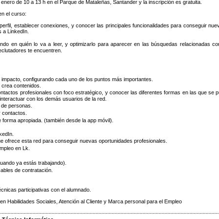
e enero de 10 a 13 h en el Parque de Mataleñas, Santander y la inscripción es gratuita.
en el curso:
 perfil, establecer conexiones, y conocer las principales funcionalidades para conseguir nue
 a LinkedIn.
ando en quién lo va a leer, y optimizarlo para aparecer en las búsquedas relacionadas co
reclutadores te encuentren.
lto impacto, configurando cada uno de los puntos más importantes.
y crea contenidos.
ontactos profesionales con foco estratégico, y conocer las diferentes formas en las que se 
 interactuar con los demás usuarios de la red.
 de personas.
 contactos.
e forma apropiada. (también desde la app móvil).
kedIn.
ue ofrece esta red para conseguir nuevas oportunidades profesionales.
empleo en Lk.
cuando ya estás trabajando).
ables de contratación.
écnicas participativas con el alumnado.
en Habilidades Sociales, Atención al Cliente y Marca personal para el Empleo