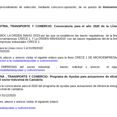
procedimiento de selección, mediante concurso-oposición, de un puesto de
Intervent
TRIA, TRANSPORTE Y COMERCIO: Convocatoria para el año 2020 de la Líne
l BOC LA ORDEN INN/42 /2019 por las que se establecen las bases reguladoras de la lín
Microempresas CRECE 1, Y La ORDEN INN/43/2019 con las bases reguladoras del de la lín
empresas Industriales CRECE 2.
para la Línea crece 1 el 01/09/2020
/03/2020
tud, plazos y anexos visitar el siguinte enlace para la línea CRECE 1 DE MICROEMPRESA
ncion-a-la-ciudadania/ayudas-y-subvenciones
RESAS del sector industrial , bases, solicitud y anexos el sigui
-ciudadania/ayudas-y-subvenciones
A , TRANSPORTE Y COMERCIO: Programa de Ayudas para actuaciones de eficie
 sector Industrial de Cantabria
a convocatoria para el 2020 del programa de ayudas para actuaciones de eficiencia energ
trial de cantabria.
el 31/12/2020
s, plazos y anexos visitar el siguiente enlace:
dania/ayudas-y-subvenciones