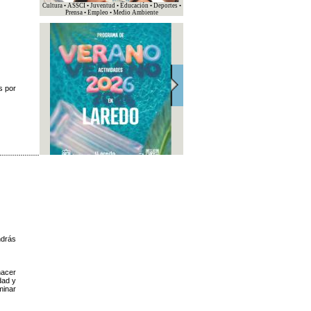
Cultura • ASSCI • Juventud • Educación • Deportes •
Prensa • Empleo • Medio Ambiente
s por
ndrás
hacer
dad y
minar