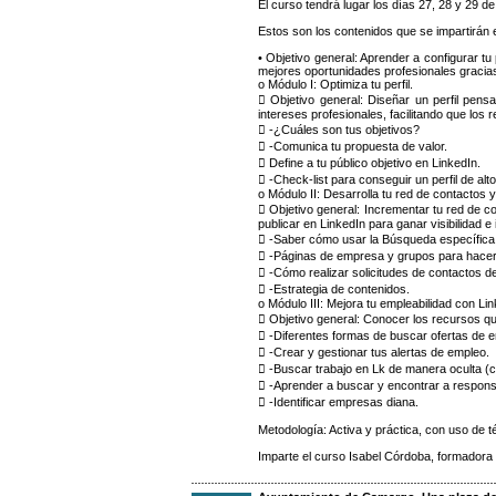
El curso tendrá lugar los días 27, 28 y 29 d
Estos son los contenidos que se impartirán 
• Objetivo general: Aprender a configurar tu
mejores oportunidades profesionales gracias
o Módulo I: Optimiza tu perfil.
 Objetivo general: Diseñar un perfil pens
intereses profesionales, facilitando que los 
 -¿Cuáles son tus objetivos?
 -Comunica tu propuesta de valor.
 Define a tu público objetivo en LinkedIn.
 -Check-list para conseguir un perfil de a
o Módulo II: Desarrolla tu red de contactos 
 Objetivo general: Incrementar tu red de c
publicar en LinkedIn para ganar visibilidad e
 -Saber cómo usar la Búsqueda específica
 -Páginas de empresa y grupos para hacer
 -Cómo realizar solicitudes de contactos d
 -Estrategia de contenidos.
o Módulo III: Mejora tu empleabilidad con Lin
 Objetivo general: Conocer los recursos q
 -Diferentes formas de buscar ofertas de 
 -Crear y gestionar tus alertas de empleo.
 -Buscar trabajo en Lk de manera oculta (
 -Aprender a buscar y encontrar a respons
 -Identificar empresas diana.
Metodología: Activa y práctica, con uso de t
Imparte el curso Isabel Córdoba, formadora 