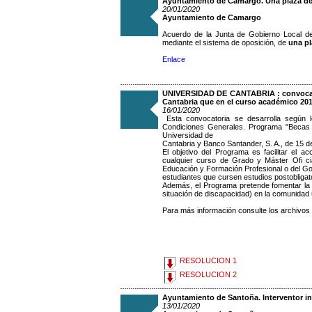
Ayuntamiento de Camargo. Una plaza de
20/01/2020
Ayuntamiento de Camargo
Acuerdo de la Junta de Gobierno Local de
mediante el sistema de oposición, de
una pl
Enlace
UNIVERSIDAD DE CANTABRIA : convoca 35
Cantabria que en el curso académico 201
16/01/2020
Esta convocatoria se desarrolla según l
Condiciones Generales. Programa "Becas 
Universidad de
Cantabria y Banco Santander, S. A., de 15 
El objetivo del Programa es facilitar el 
cualquier curso de Grado y Máster Ofi ci
Educación y Formación Profesional o del G
estudiantes que cursen estudios postobligat
Además, el Programa pretende fomentar la i
situación de discapacidad) en la comunidad u
Para más información consulte los archivos
RESOLUCION 1
RESOLUCION 2
Ayuntamiento de Santoña. Interventor in
13/01/2020