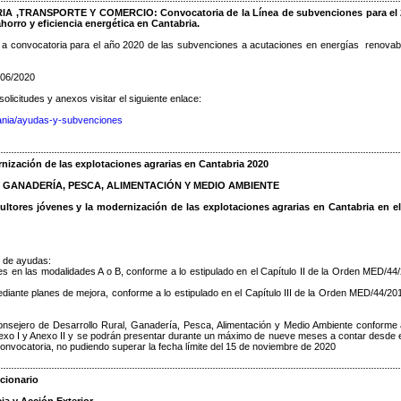
 ,TRANSPORTE Y COMERCIO: Convocatoria de la Línea de subvenciones para el 
horro y eficiencia energética en Cantabria.
 a convocatoria para el año 2020 de las subvenciones a acutaciones en energías renovab
/06/2020
licitudes y anexos visitar el siguiente enlace:
dania/ayudas-y-subvenciones
nización de las explotaciones agrarias en Cantabria 2020
GANADERÍA, PESCA, ALIMENTACIÓN Y MEDIO AMBIENTE
cultores jóvenes y la modernización de las explotaciones agrarias en Cantabria en e
s de ayudas:
nes en las modalidades A o B, conforme a lo estipulado en el Capítulo II de la Orden MED/44
diante planes de mejora, conforme a lo estipulado en el Capítulo III de la Orden MED/44/20
 Consejero de Desarrollo Rural, Ganadería, Pesca, Alimentación y Medio Ambiente conforme 
o I y Anexo II y se podrán presentar durante un máximo de nueve meses a contar desde e
a convocatoria, no pudiendo superar la fecha límite del 15 de noviembre de 2020
cionario