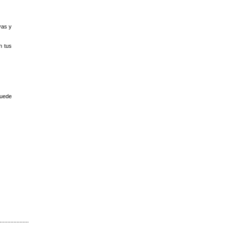
vas y
n tus
puede