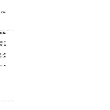
libre
ad de
nos y
re la
os de
io de
 o de