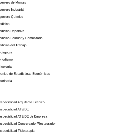
ngeniero de Montes
eniero Industrial
ngeniero Químico
edicina
edicina Deportiva
edicina Familiar y Comunitaria
edicina del Trabajo
Pedagogía
eriodismo
icología
Técnico de Estadísticas Económicas
terinaria
specialidad Arquitecto Técnico
especialidad ATS/DE
especialidad ATS/DE de Empresa
especialidad Conservador/Restaurador
pecialidad Fisioterapia