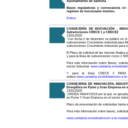
Ayuntamiento de Santoña
Bases reguladoras y convocatoria
del 
regimen de funcionario interino.
Enlace
CONSEJERÍA DE INVOVACIÓN , INDUS
Subvenciones CRECE 1 y CRECE2
13/01/2020
Con fecha 2 de diciembre se publicó en e
subvenciones Crecimiento Industrial para 
subvenciones Crecimiento Industrias para 
El Plazo de solicitud de las mismas finaliza 
y para la línea de subvenciones crece 2 30
Para más información sobre Bases, solici
sector Industrial
www.cantabria.es/web/ate
Y
para la línea CRECE 2 PARA EMP
enlace
www.cantabria.es/web/atencion-a-la
CONSEJERIA DE INNOVACIÓN, INDUSTRI
Energética en Pyme y Gran Empresa en el
13/01/2020
ORDEN INN/47/2019 por la que se aprueba l
en Pyme Y Gran Empresa en el sector indusc
Plazo de presentación de solicitudas hasta 
Para más información sobre bases, solicitude
www.cantabria.es/web/atencion-a-la-ciuda