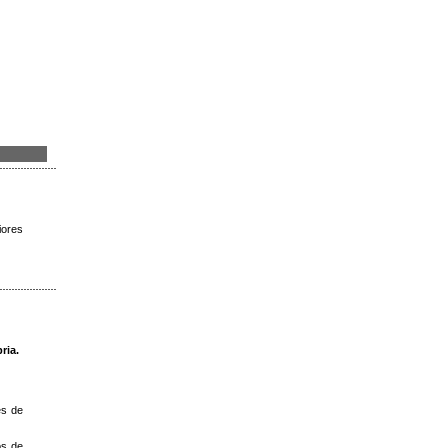
iores
ria.
es de
os de