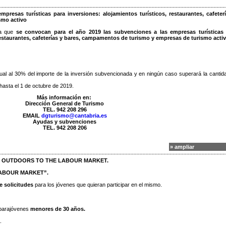
resas turísticas para inversiones: alojamientos turísticos, restaurantes, cafeter
smo activo
la que
se convocan para el año 2019 las subvenciones a las empresas turísticas
restaurantes, cafeterías y bares, campamentos de turismo y empresas de turismo activ
gual al 30% del importe de la inversión subvencionada y en ningún caso superará la cantid
hasta el 1 de octubre de 2019.
Más información en:
Dirección General de Turismo
TEL. 942 208 296
EMAIL
dgturismo@cantabria.es
Ayudas y subvenciones
TEL. 942 208 206
» ampliar
ROM OUTDOORS TO THE LABOUR MARKET.
LABOUR MARKET”.
de solicitudes
para los jóvenes que quieran participar en el mismo.
 parajóvenes
menores de 30 años.
.