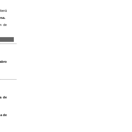
eberá
esa.
en de
tabro
ra de
da de