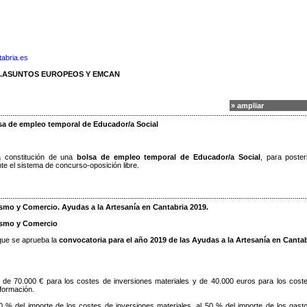
abria.es
G.ASUNTOS EUROPEOS Y EMCAN
» ampliar
sa de empleo temporal de Educador/a Social
a constitución de una
bolsa de empleo temporal de Educador/a Social
, para poster
te el sistema de concurso-oposición libre.
ismo y Comercio. Ayudas a la Artesanía en Cantabria 2019.
rismo y Comercio
 que se aprueba la
convocatoria para el año 2019 de las Ayudas a la Artesanía en Cantab
 de 70.000 € para los costes de inversiones materiales y de 40.000 euros para los cost
 formación.
30 % del importe de los costes de inversiones materiales, al 50 % del importe de los gast