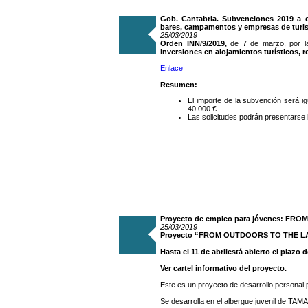
Gob. Cantabria. Subvenciones 2019 a emp
bares, campamentos y empresas de turi
25/03/2019
Orden INN/9/2019,
de 7 de marzo, por 
inversiones en alojamientos turísticos, 
Enlace
Resumen:
El importe de la subvención será i
40.000 €.
Las solicitudes podrán presentarse 
Proyecto de empleo para jóvenes: F
25/03/2019
Proyecto “FROM OUTDOORS TO THE 
Hasta el 11 de abrilestá abierto el plazo 
Ver cartel informativo del proyecto.
Este es un proyecto de desarrollo personal
Se desarrolla en el albergue juvenil de TAMA