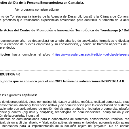
dición del Día de la Persona Emprendedora en Cantabria.
Ver programa completo adjunto
o de Torrelavega (a través de la Agencia de Desarrollo Local) y la Cámara de Comerc
 prácticos que trasladarán experiencias novedosas para contribuir al fomento de la acti
n de Actos del Centro de Promoción e Innovación Tecnológica de Torrelavega (c/ Ba
decimotercer año, se desarrollará un amplio abanico de actividades formativas y divulgat
entar la creación de nuevas empresas y su consolidación, y donde se tratarán aspectos de ú
mprendedor.
ripción
hasta completar el aforo (
https://www.sodercan.es/xiii-edicion-del-dia-de-la-per
INDUSTRIA 4.0
o, por la que se convoca para el año 2019 la línea de subvenciones INDUSTRIA 4.0.
n los siguientes
capítulos:
 de ciberseguridad, cloud computing, big data y analitics, robótica, realidad aumentada, sis
l, sensorización, diseño y fabricación aditiva y de comunicación para la conectividad de sistema
acionado con aplicaciones de gestión del sistema productivo, logístico o comercial, plataf
igencia y control (big data y analytics), tecnologías de comunicaciones, computación y cl
n de la propiedad industrial.
mentos de comunicaciones para la conectividad de sistemas, sensorización, robótica, rea
ual, visión artiﬁ cial, diseño y fabricación aditiva, sistemas embebidos, automatización avan
 necesarios para la implementación de la solución objeto del proyecto. No se consi