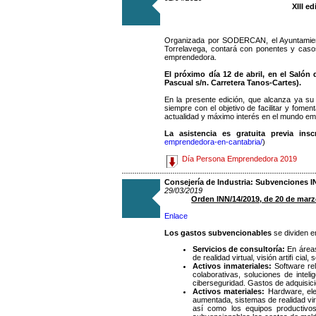
XIII e
Organizada por SODERCAN, el Ayuntamient
Torrelavega, contará con ponentes y casos
emprendedora.
El próximo día 12 de abril, en el Saló
Pascual s/n. Carretera Tanos-Cartes).
En la presente edición, que alcanza ya su 
siempre con el objetivo de facilitar y fom
actualidad y máximo interés en el mundo e
La asistencia es gratuita previa insc
emprendedora-en-cantabria/
)
Día Persona Emprendedora 2019
Consejería de Industria: Subvenciones 
29/03/2019
Orden INN/14/2019, de 20 de marz
Enlace
Los gastos subvencionables
se dividen e
Servicios de consultoría:
En áreas
de realidad virtual, visión artiﬁ cia
Activos inmateriales:
Software rel
colaborativas, soluciones de intel
ciberseguridad. Gastos de adquisició
Activos materiales:
Hardware, ele
aumentada, sistemas de realidad virt
así como los equipos productivos