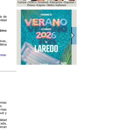
Cultura • ASSCI • Juventud • Educación • Deportes •
Prensa • Empleo • Medio Ambiente
io de
vidad
lbino
ivas,
ltima
sona-
temas
s.
ormas
oud y
lidad
zada,
deran