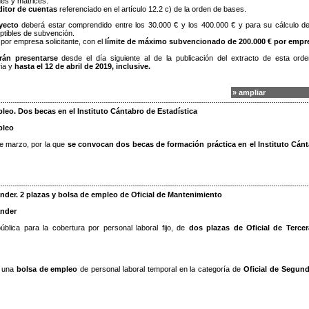
es y matrices.
ditor de cuentas
referenciado en el artículo 12.2 c) de la orden de bases.
yecto
deberá estar comprendido entre los 30.000 € y los 400.000 € y para su cálculo d
ptibles de subvención.
or empresa solicitante, con el
límite de máximo subvencionado de 200.000 € por empr
rán presentarse
desde el día siguiente al de la publicación del extracto de esta ord
ria y
hasta el 12 de abril de 2019, inclusive.
» ampliar
eo. Dos becas en el Instituto Cántabro de Estadística
pleo
e marzo, por la que
se convocan dos becas de formación práctica en el Instituto Cán
nder. 2 plazas y bolsa de empleo de Oficial de Mantenimiento
ander
blica para la cobertura por personal laboral fijo, de
dos plazas de Oficial de Terce
 una
bolsa de empleo
de personal laboral temporal en la categoría de
Oficial de Segun