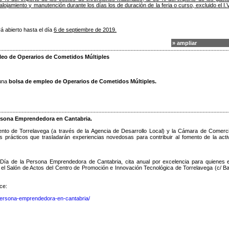
lojamiento y manutención durante los días los de duración de la feria o curso, excluido el I.V
á abierto hasta el día
6 de septiembre de 2019.
» ampliar
eo de Operarios de Cometidos Múltiples
una
bolsa de empleo de Operarios de Cometidos Múltiples.
ersona Emprendedora en Cantabria.
o de Torrelavega (a través de la Agencia de Desarrollo Local) y la Cámara de Comerc
 prácticos que trasladarán experiencias novedosas para contribuir al fomento de la acti
l Día de la Persona Emprendedora de Cantabria, cita anual por excelencia para quienes 
 el Salón de Actos del Centro de Promoción e Innovación Tecnológica de Torrelavega (c/ Ba
ce:
-persona-emprendedora-en-cantabria/