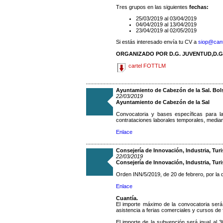
Tres grupos en las siguientes
fechas:
25/03/2019 al 03/04/2019
04/04/2019 al 13/04/2019
23/04/2019 al 02/05/2019
Si estás interesado envía tu CV a
siop@cant
ORGANIZADO POR D.G. JUVENTUD,D.
cartel FOTTLM
Ayuntamiento de Cabezón de la Sal. Bol
22/03/2019
Ayuntamiento de Cabezón de la Sal
Convocatoria y bases específicas para l
contrataciones laborales temporales, median
Enlace
Consejería de Innovación, Industria, Tur
22/03/2019
Consejería de Innovación, Industria, Tu
Orden INN/5/2019, de 20 de febrero, por la
Enlace
Cuantía.
El importe máximo de la convocatoria será
asistencia a ferias comerciales y cursos de
El importe de la subvención será igual al 