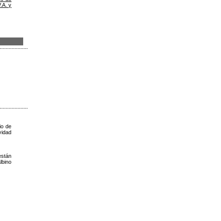
.A. y
io de
vidad
están
lbino