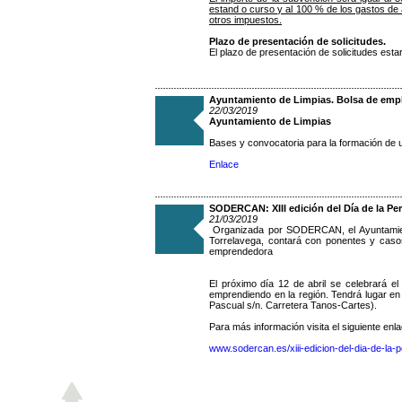
estand o curso y al 100 % de los gastos de a
otros impuestos.
Plazo de presentación de solicitudes.
El plazo de presentación de solicitudes estar
Ayuntamiento de Limpias. Bolsa de empl
22/03/2019
Ayuntamiento de Limpias
Bases y convocatoria para la formación de 
Enlace
SODERCAN: XIII edición del Día de la P
21/03/2019
Organizada por SODERCAN, el Ayuntamient
Torrelavega, contará con ponentes y casos
emprendedora
El próximo día 12 de abril se celebrará e
emprendiendo en la región. Tendrá lugar en
Pascual s/n. Carretera Tanos-Cartes).
Para más información visita el siguiente enla
www.sodercan.es/xiii-edicion-del-dia-de-la