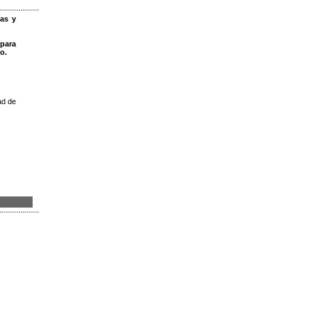
ías y
 para
o.
ad de