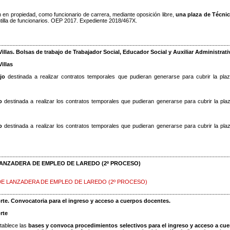
n en propiedad, como funcionario de carrera, mediante oposición libre,
una plaza de Técni
tilla de funcionarios. OEP 2017. Expediente 2018/467X.
llas. Bolsas de trabajo de Trabajador Social, Educador Social y Auxiliar Administrati
illas
ajo
destinada a realizar contratos temporales que pudieran generarse para cubrir la pla
jo
destinada a realizar los contratos temporales que pudieran generarse para cubrir la pla
o
destinada a realizar los contratos temporales que pudieran generarse para cubrir la pla
ANZADERA DE EMPLEO DE LAREDO (2º PROCESO)
E LANZADERA DE EMPLEO DE LAREDO (2º PROCESO)
rte. Convocatoria para el ingreso y acceso a cuerpos docentes.
rte
tablece las
bases y convoca procedimientos selectivos para el ingreso y acceso a cu