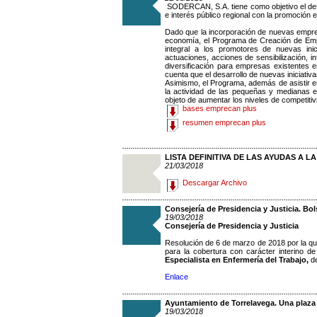
SODERCAN, S.A. tiene como objetivo el desar
e interés público regional con la promoción 
Dado que la incorporación de nuevas empresa
economía, el Programa de Creación de E
integral a los promotores de nuevas inic
actuaciones, acciones de sensibilización,
diversificación para empresas existentes en
cuenta que el desarrollo de nuevas iniciativ
Asimismo, el Programa, además de asistir e
la actividad de las pequeñas y medianas e
objeto de aumentar los niveles de competiti
bases emprecan plus
resumen emprecan plus
LISTA DEFINITIVA DE LAS AYUDAS A L
21/03/2018
Descargar Archivo
Consejería de Presidencia y Justicia. Bo
19/03/2018
Consejería de Presidencia y Justicia
Resolución de 6 de marzo de 2018 por la q
para la cobertura con carácter interino 
Especialista en Enfermería del Trabajo,
d
Enlace
Ayuntamiento de Torrelavega. Una plaza
19/03/2018