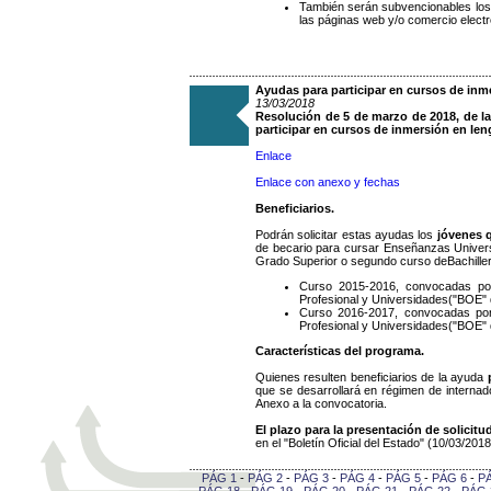
También serán subvencionables los 
las páginas web y/o comercio electr
Ayudas para participar en cursos de inm
13/03/2018
Resolución de 5 de marzo de 2018, de l
participar en cursos de inmersión en len
Enlace
Enlace con anexo y fechas
Beneficiarios.
Podrán solicitar estas ayudas los
jóvenes 
de becario para cursar Enseñanzas Univers
Grado Superior o segundo curso deBachillera
Curso 2015-2016, convocadas por
Profesional y Universidades("BOE" d
Curso 2016-2017, convocadas por
Profesional y Universidades("BOE" d
Características del programa.
Quienes resulten beneficiarios de la ayuda
que se desarrollará en régimen de interna
Anexo a la convocatoria.
El plazo para la presentación de solicitu
en el "Boletín Oficial del Estado" (10/03/2018
PÁG 1
-
PÁG 2
-
PÁG 3
-
PÁG 4
-
PÁG 5
-
PÁG 6
-
P