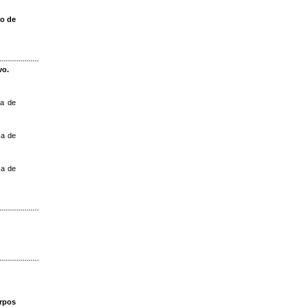
co de
vo.
za de
za de
za de
erpos