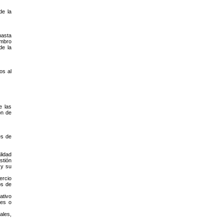
de la
hasta
embro
de la
os al
e las
ón de
es de
lidad
stión
 y su
ercio
os de
ativo
des o
ales,