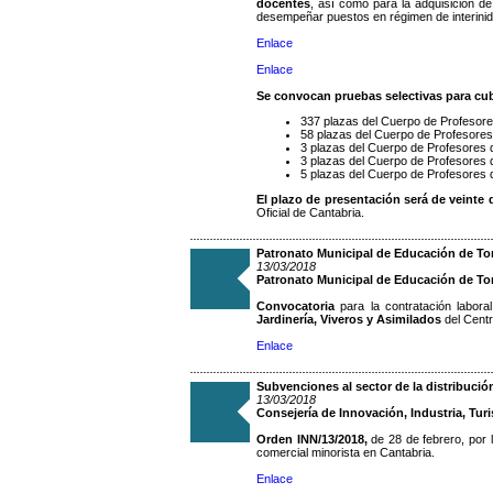
docentes
, así como para la adquisición de
desempeñar puestos en régimen de interini
Enlace
Enlace
Se convocan pruebas selectivas para cu
337 plazas del Cuerpo de Profesor
58 plazas del Cuerpo de Profesores
3 plazas del Cuerpo de Profesores 
3 plazas del Cuerpo de Profesores 
5 plazas del Cuerpo de Profesores d
El plazo de presentación será de veinte 
Oficial de Cantabria.
Patronato Municipal de Educación de Tor
13/03/2018
Patronato Municipal de Educación de To
Convocatoria
para la contratación labora
Jardinería, Viveros y Asimilados
del Cent
Enlace
Subvenciones al sector de la distribució
13/03/2018
Consejería de Innovación, Industria, Tu
Orden INN/13/2018,
de 28 de febrero, por 
comercial minorista en Cantabria.
Enlace