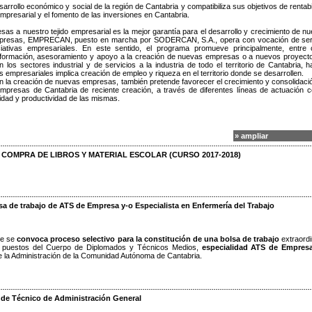
rollo económico y social de la región de Cantabria y compatibiliza sus objetivos de rentabi
empresarial y el fomento de las inversiones en Cantabria.
s a nuestro tejido empresarial es la mejor garantía para el desarrollo y crecimiento de nu
mpresas, EMPRECAN, puesto en marcha por SODERCAN, S.A., opera con vocación de ser
iativas empresariales. En este sentido, el programa promueve principalmente, entre 
 información, asesoramiento y apoyo a la creación de nuevas empresas o a nuevos proyect
 los sectores industrial y de servicios a la industria de todo el territorio de Cantabria, h
as empresariales implica creación de empleo y riqueza en el territorio donde se desarrollen.
n la creación de nuevas empresas, también pretende favorecer el crecimiento y consolidaci
mpresas de Cantabria de reciente creación, a través de diferentes líneas de actuación c
vidad y productividad de las mismas.
» ampliar
A COMPRA DE LIBROS Y MATERIAL ESCOLAR (CURSO 2017-2018)
lsa de trabajo de ATS de Empresa y-o Especialista en Enfermería del Trabajo
ue se
convoca proceso selectivo para la constitución de una bolsa de trabajo
extraordi
de puestos del Cuerpo de Diplomados y Técnicos Medios,
especialidad ATS de Empresa
e la Administración de la Comunidad Autónoma de Cantabria.
 de Técnico de Administración General