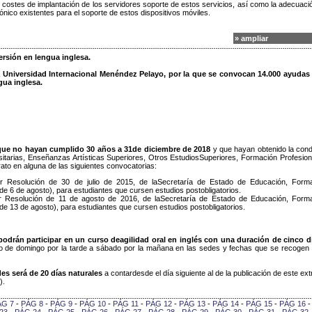
costes de implantación de los servidores soporte de estos servicios, así como la adecuaci
ónico existentes para el soporte de estos dispositivos móviles.
» ampliar
ersión en lengua inglesa.
a Universidad Internacional Menéndez Pelayo, por la que se convocan 14.000 ayudas
gua inglesa.
que no hayan cumplido 30 años a 31de diciembre de 2018
y que hayan obtenido la cond
itarias, Enseñanzas Artísticas Superiores, Otros EstudiosSuperiores, Formación Profesion
to en alguna de las siguientes convocatorias:
 Resolución de 30 de julio de 2015, de laSecretaría de Estado de Educación, Form
e 6 de agosto), para estudiantes que cursen estudios postobligatorios.
 Resolución de 11 de agosto de 2016, de laSecretaría de Estado de Educación, Form
e 13 de agosto), para estudiantes que cursen estudios postobligatorios.
podrán participar en un curso deagilidad oral en inglés con una duración de cinco d
do de domingo por la tarde a sábado por la mañana en las sedes y fechas que se recogen 
des será de 20 días naturales
a contardesde el día siguiente al de la publicación de este ext
).
ÁG 7
-
PÁG 8
-
PÁG 9
-
PÁG 10
-
PÁG 11
-
PÁG 12
-
PÁG 13
-
PÁG 14
-
PÁG 15
-
PÁG 16