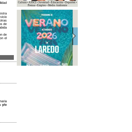
lidad
Cultura • ASSCI • Juventud • Educación • Deportes •
Prensa • Empleo • Medio Ambiente
estra
vicio
otras
os de
abida
ón de
on el
naria
 y/o