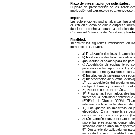
Plazo de presentación de solicitudes:
El plazo de presentación de las solicitud
publicación del extracto de esta convocatoria
Importe:
Las subvenciones podrán alcanzar hasta e
el
35%
en el caso de que la empresa solici
de pleno derecho a alguna asociación de 
Comunidad Autónoma de Cantabria, y
hasta
Finalidad:
Incentivar las siguientes inversiones en 
comercio de Cantabria:
a) Realización de obras de acondicio
b) Realización de obras para elimin
que faciliten el acceso para las per
c) Adquisición de equipamiento co
previstas en los apartados 1 y 2 d
remolques-tienda y camiones-tiend
d) Instalación de sistemas de seguri
e) Incorporación de nuevas tecnolo
1º) La adquisición del siguiente e
código de barras y demás elementos
2º) Equipos de red informática.
3º) Programas informáticos destina
favorecer la actividad comercial o
(ERP´s), de Clientes (CRM), Financ
relación con la actividad desarrollad
4º) Los gastos de desarrollo de 
electrónico. En la memoria se desc
comercio electrónico que presta (bu
Serán también subvencionables los
sobre las prestaciones contemplad
servicios que se amplían respecto a
5º) Desarrollo de aplicaciones par
notoriedad de marca, realidad aumen