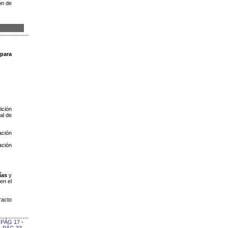
ón de
 para
ición
al de
ación
ación
ías
y
en el
racto
-
PÁG 17
-