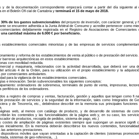
es y de la documentación correspondiente empezará contar a partir del día siguiente al 
 en el Boletín Ofi cial de Cantabria y
terminará el 15 de mayo de 2018.
l
30% de los gastos subvencionables
del proyecto de inversión, con carácter general, y 
tante se encuentre adherida a la Junta Arbitral de Consumo y acredite pertenecer como mi
comerciantes debidamente registrada en el Registro de Asociaciones de Comerciantes 
 una cantidad máxima de 6.000 € por beneficiario.
los establecimientos comerciales minoristas y de las empresas de servicios complementari
namiento y reforma de los establecimientos de venta al público o de prestación del servicio.
ar barreras arquitectónicas en estos establecimientos
sonas con movilidad reducida.
mercial y maquinaria, relacionados con la actividad desarrollada, que deberá ser una d
el artículo 4 de la Orden, para su utilización en el propio establecimiento y la adquisici
a por comerciantes ambulantes.
dad para la vigilancia de los establecimientos comerciales.
gías e innovación. Serán subvencionables los siguientes conceptos:
quipamiento: ordenadores de sobremesa, terminales de punto de venta, impresoras, lector
 periféricos de los ordenadores.
dos a registro de compras y ventas, facturación, gestión y aquellos que tengan como fi na
 de prestación de servicios y la seguridad de la información, tales como Integrados de Ge
iera y de Tesorería, etc., debiéndose describir en la memoria sus principales funciones
a.
páginas web, al menos con catálogo de producto, y de desarrollo de sistemas de com
ribirán los contenidos y las funcionalidades de la página web y, en su caso, los servici
scador de productos, recogida de pedidos, sistema de pago, etc.)
 costes de ampliación de páginas existentes siempre que supongan un avance signifi c
as inicialmente. En la memoria deberán describirse los nuevos contenidos, funcionalida
 las anteriores prestaciones.
a dispositivos móviles que vayan orientadas a la captación de clientes (sistemas promocion
tada, sistemas de geo-referencia,. ..).