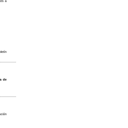
tes a
oletín
a de
ución