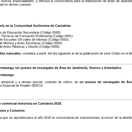
 nuevas especialidades, y efectúa la convocatoria para la elaboración de listas de aspiran
dad en dichos cuerpos.
brir, en la Comunidad Autónoma de Cantabria:
es de Educación Secundaria (Código 0590).
 Técnicos de Formación Profesional (Código 0591).
de Escuelas Ofi ciales de Idiomas (Código 0592).
de Música y Artes Escénicas (Código 0594).
e Artes Plásticas y Diseño (Código 0595).
días naturales
, contados a partir del día siguiente al de la publicación de esta Orden en el B
relavega. Un puesto de encargado de Área de Jardinería, Viveros y Asimilados
rrelavega
l temporal y a tiempo parcial, contrato de relevo, de
un puesto de encargado de Áre
ro Especial de Empleo SERCA.
n comercial minorista en Cantabria 2018.
rismo y Comercio
la que se aprueba para el año 2018 la convocatoria de subvenciones al sector de la distrib