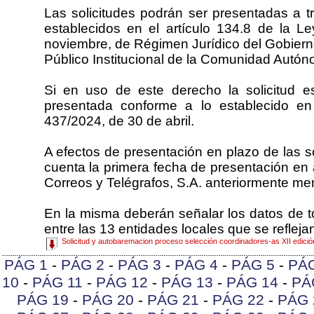
Las solicitudes podrán ser presentadas a t
establecidos en el artículo 134.8 de la 
noviembre, de Régimen Jurídico del Gobierno
Público Institucional de la Comunidad Autón
Si en uso de este derecho la solicitud e
presentada conforme a lo establecido en
437/2024, de 30 de abril.
A efectos de presentación en plazo de las s
cuenta la primera fecha de presentación en a
Correos y Telégrafos, S.A. anteriormente m
En la misma deberán señalar los datos de t
entre las 13 entidades locales que se reflejan
Solicitud y autobaremacion proceso selección coordinadores-as XII edic
PÁG 1
-
PÁG 2
-
PÁG 3
-
PÁG 4
-
PÁG 5
-
PÁ
10
-
PÁG 11
-
PÁG 12
-
PÁG 13
-
PÁG 14
-
PÁ
PÁG 19
-
PÁG 20
-
PÁG 21
-
PÁG 22
-
PÁG 