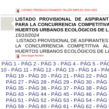
LISTADO PRESELECCIONADOS TALLER EMPLEO 2024-2025
LISTADO PROVISIONAL DE ASPIRAN
PARA LA CONCURRENCIA COMPETITIVA
HUERTOS URBANOS ECOLÓGICOS DE L
15/10/2024
LISTADO PROVISIONAL DE ASPIRANTES
LA CONCURRENCIA COMPETITIVA A
HUERTOS URBANOS ECOLÓGICOS DE L
Descargar Archivo
PÁG 1
-
PÁG 2
-
PÁG 3
-
PÁG 4
-
PÁG 5
-
PÁ
10
-
PÁG 11
-
PÁG 12
-
PÁG 13
-
PÁG 14
-
PÁ
PÁG 19
-
PÁG 20
-
PÁG 21
-
PÁG 22
-
PÁG 
PÁG 27
-
PÁG 28
-
PÁG 29
-
PÁG 30
-
PÁG 
PÁG 35
-
PÁG 36
-
PÁG 37
-
PÁG 38
-
PÁG 
PÁG 43
-
PÁG 44
-
PÁG 45
-
PÁG 46
-
PÁG 
PÁG 51
-
PÁG 52
-
PÁG 53
-
PÁG 54
-
PÁG 
PÁG 59
-
PÁG 60
-
PÁG 61
-
PÁG 62
-
PÁG 