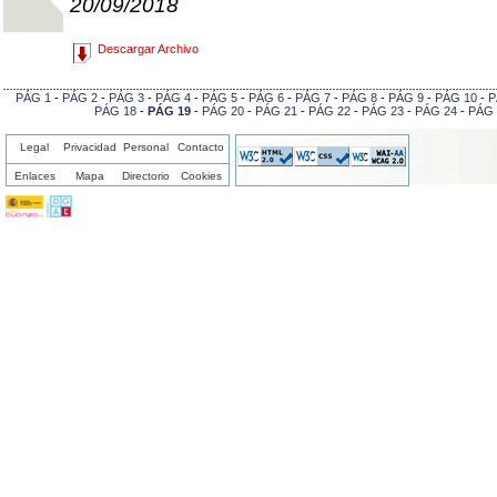
20/09/2018
Descargar Archivo
PÁG 1
-
PÁG 2
-
PÁG 3
-
PÁG 4
-
PÁG 5
-
PÁG 6
-
PÁG 7
-
PÁG 8
-
PÁG 9
-
PÁG 10
-
P
PÁG 18
-
PÁG 19
-
PÁG 20
-
PÁG 21
-
PÁG 22
-
PÁG 23
-
PÁG 24
-
PÁG 
Legal
Privacidad
Personal
Contacto
Enlaces
Mapa
Directorio
Cookies