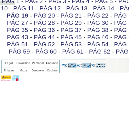
PÁG 1
-
PÁG 2
-
PÁG 3
-
PÁG 4
-
PÁG 5
-
PÁ
10
-
PÁG 11
-
PÁG 12
-
PÁG 13
-
PÁG 14
-
PÁ
PÁG 19
-
PÁG 20
-
PÁG 21
-
PÁG 22
-
PÁG 
PÁG 27
-
PÁG 28
-
PÁG 29
-
PÁG 30
-
PÁG 
PÁG 35
-
PÁG 36
-
PÁG 37
-
PÁG 38
-
PÁG 
PÁG 43
-
PÁG 44
-
PÁG 45
-
PÁG 46
-
PÁG 
PÁG 51
-
PÁG 52
-
PÁG 53
-
PÁG 54
-
PÁG 
PÁG 59
-
PÁG 60
-
PÁG 61
-
PÁG 62
-
PÁG
Legal
Privacidad
Personal
Contacto
Enlaces
Mapa
Directorio
Cookies