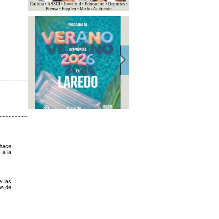
Cultura • ASSCI • Juventud • Educación • Deportes •
Prensa • Empleo • Medio Ambiente
 hace
 a la
e las
as de