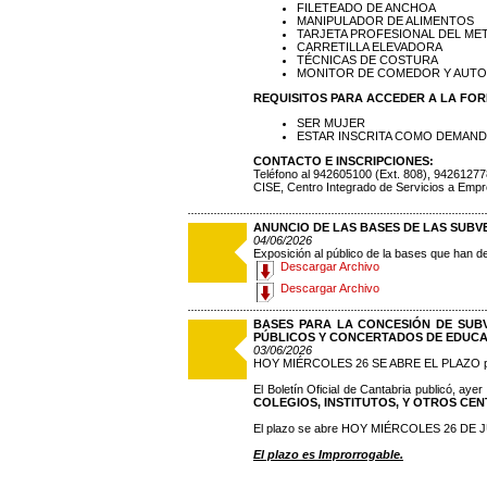
FILETEADO DE ANCHOA
MANIPULADOR DE ALIMENTOS
TARJETA PROFESIONAL DEL ME
CARRETILLA ELEVADORA
TÉCNICAS DE COSTURA
MONITOR DE COMEDOR Y AUTO
REQUISITOS PARA ACCEDER A LA FO
SER MUJER
ESTAR INSCRITA COMO DEMAND
CONTACTO E INSCRIPCIONES:
Teléfono al 942605100 (Ext. 808), 9426127
CISE, Centro Integrado de Servicios a Empr
ANUNCIO DE LAS BASES DE LAS SUBV
04/06/2026
Exposición al público de la bases que han d
Descargar Archivo
Descargar Archivo
BASES PARA LA CONCESIÓN DE SUB
PÚBLICOS Y CONCERTADOS DE EDUCAC
03/06/2026
HOY MIÉRCOLES 26 SE ABRE EL PLAZO pa
El Boletín Oficial de Cantabria publicó, ayer
COLEGIOS, INSTITUTOS, Y OTROS CEN
El plazo se abre HOY MIÉRCOLES 26 DE J
El plazo es Improrrogable.