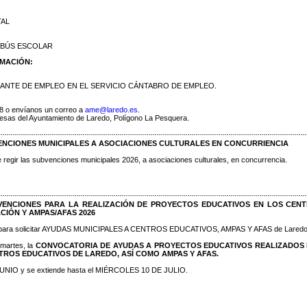
TAL
BÚS ESCOLAR
RMACIÓN:
ANTE DE EMPLEO EN EL SERVICIO CÁNTABRO DE EMPLEO.
78 o envíanos un correo a
ame@laredo.es
.
esas del Ayuntamiento de Laredo, Polígono La Pesquera.
ENCIONES MUNICIPALES A ASOCIACIONES CULTURALES EN CONCURRIENCIA
e regir las subvenciones municipales 2026, a asociaciones culturales, en concurrencia.
VENCIONES PARA LA REALIZACIÓN DE PROYECTOS EDUCATIVOS EN LOS CEN
IÓN Y AMPAS/AFAS 2026
ra solicitar AYUDAS MUNICIPALES A CENTROS EDUCATIVOS, AMPAS Y AFAS de Lared
 martes, la
CONVOCATORIA DE AYUDAS A PROYECTOS EDUCATIVOS REALIZADOS
TROS EDUCATIVOS DE LAREDO, ASÍ COMO AMPAS Y AFAS.
UNIO y se extiende hasta el MIÉRCOLES 10 DE JULIO.