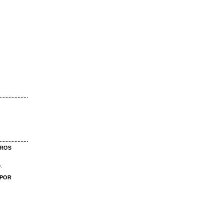
TROS
o.
 POR