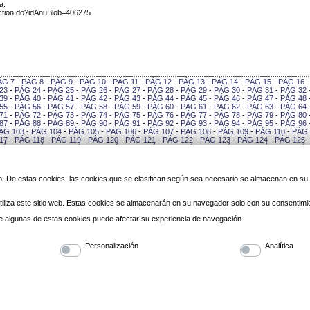
a:
Action.do?idAnuBlob=406275
ÁG 7
-
PÁG 8
-
PÁG 9
-
PÁG 10
-
PÁG 11
-
PÁG 12
-
PÁG 13
-
PÁG 14
-
PÁG 15
-
PÁG 16
23
-
PÁG 24
-
PÁG 25
-
PÁG 26
-
PÁG 27
-
PÁG 28
-
PÁG 29
-
PÁG 30
-
PÁG 31
-
PÁG 32
39
-
PÁG 40
-
PÁG 41
-
PÁG 42
-
PÁG 43
-
PÁG 44
-
PÁG 45
-
PÁG 46
-
PÁG 47
-
PÁG 48
55
-
PÁG 56
-
PÁG 57
-
PÁG 58
-
PÁG 59
-
PÁG 60
-
PÁG 61
-
PÁG 62
-
PÁG 63
-
PÁG 64
71
-
PÁG 72
-
PÁG 73
-
PÁG 74
-
PÁG 75
-
PÁG 76
-
PÁG 77
-
PÁG 78
-
PÁG 79
-
PÁG 80
87
-
PÁG 88
-
PÁG 89
-
PÁG 90
-
PÁG 91
-
PÁG 92
-
PÁG 93
-
PÁG 94
-
PÁG 95
-
PÁG 96
ÁG 103
-
PÁG 104
-
PÁG 105
-
PÁG 106
-
PÁG 107
-
PÁG 108
-
PÁG 109
-
PÁG 110
-
PÁG 
17
-
PÁG 118
-
PÁG 119
-
PÁG 120
-
PÁG 121
-
PÁG 122
-
PÁG 123
-
PÁG 124
-
PÁG 125
PÁG 132
-
PÁG 133
-
PÁG 134
-
PÁG 135
-
PÁG 136
-
PÁG 137
-
PÁG 138
-
PÁG 139
-
PÁG
146
-
PÁG 147
-
PÁG 148
-
PÁG 149
-
PÁG 150
-
PÁG 151
-
PÁG 152
-
PÁG 153
-
PÁG 154
0
-
PÁG 161
-
PÁG 162
-
PÁG 163
-
PÁG 164
-
PÁG 165
-
PÁG 166
-
PÁG 167
-
PÁG 168
-
PÁG 175
-
PÁG 176
-
PÁG 177
-
PÁG 178
-
PÁG 179
-
PÁG 180
-
PÁG 181
-
PÁG 182
-
PÁG
 web. De estas cookies, las cookies que se clasifican según sea necesario se almacenan en s
189
-
PÁG 190
-
PÁG 191
-
PÁG 192
-
PÁG 193
-
PÁG 194
-
PÁG 195
-
PÁG 196
-
PÁG 197
3
-
PÁG 204
-
PÁG 205
-
PÁG 206
-
PÁG 207
-
PÁG 208
-
PÁG 209
-
PÁG 210
-
PÁG 211
-
PÁG 218
-
PÁG 219
-
PÁG 220
-
PÁG 221
-
PÁG 222
-
PÁG 223
-
PÁG 224
-
PÁG 225
-
PÁG
iliza este sitio web. Estas cookies se almacenarán en su navegador solo con su consentimi
232
-
PÁG 233
-
PÁG 234
-
PÁG 235
-
PÁG 236
-
PÁG 237
-
PÁG 238
-
PÁG 239
-
PÁG 240
6
-
PÁG 247
-
PÁG 248
-
PÁG 249
-
PÁG 250
-
PÁG 251
-
PÁG 252
-
PÁG 253
-
PÁG 254
-
 de algunas de estas cookies puede afectar su experiencia de navegación.
PÁG 261
-
PÁG 262
-
PÁG 263
-
PÁG 264
-
PÁG 265
-
PÁG 266
-
PÁG 267
-
PÁG 268
-
PÁG
275
-
PÁG 276
-
PÁG 277
-
PÁG 278
-
PÁG 279
-
PÁG 280
-
PÁG 281
-
PÁG 282
-
PÁG 283
-
PÁG 285
-
PÁG 286
-
PÁG 287
Personalización
Analítica
© 2010 Laredo | Este sitio ha 