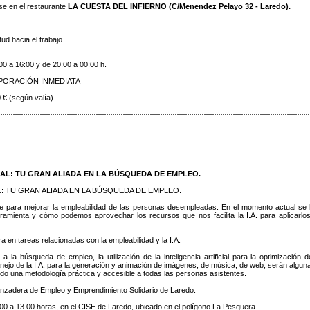
e en el restaurante
LA CUESTA DEL INFIERNO (C/Menendez Pelayo 32 - Laredo).
ud hacia el trabajo.
0 a 16:00 y de 20:00 a 00:00 h.
CORPORACIÓN INMEDIATA
 € (según valía).
IAL: TU GRAN ALIADA EN LA BÚSQUEDA DE EMPLEO.
L: TU GRAN ALIADA EN LA BÚSQUEDA DE EMPLEO.
clave para mejorar la empleabilidad de las personas desempleadas. En el momento actual se
amienta y cómo podemos aprovechar los recursos que nos facilita la I.A. para aplicarlos
a en tareas relacionadas con la empleabilidad y la I.A.
a la búsqueda de empleo, la utilización de la inteligencia artificial para la optimización d
ejo de la I.A. para la generación y animación de imágenes, de música, de web, serán algun
ando una metodología práctica y accesible a todas las personas asistentes.
anzadera de Empleo y Emprendimiento Solidario de Laredo.
10.00 a 13.00 horas, en el CISE de Laredo, ubicado en el polígono La Pesquera.