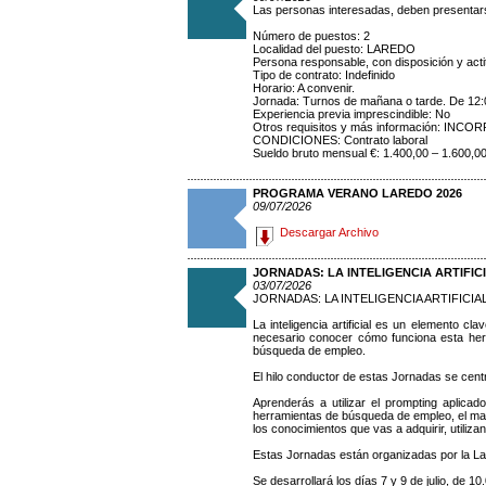
Las personas interesadas, deben presentars
Número de puestos: 2
Localidad del puesto: LAREDO
Persona responsable, con disposición y actit
Tipo de contrato: Indefinido
Horario: A convenir.
Jornada: Turnos de mañana o tarde. De 12:0
Experiencia previa imprescindible: No
Otros requisitos y más información: IN
CONDICIONES: Contrato laboral
Sueldo bruto mensual €: 1.400,00 – 1.600,00
PROGRAMA VERANO LAREDO 2026
09/07/2026
Descargar Archivo
JORNADAS: LA INTELIGENCIA ARTIFIC
03/07/2026
JORNADAS: LA INTELIGENCIA ARTIFICIA
La inteligencia artificial es un elemento 
necesario conocer cómo funciona esta herr
búsqueda de empleo.
El hilo conductor de estas Jornadas se centr
Aprenderás a utilizar el prompting aplicado 
herramientas de búsqueda de empleo, el man
los conocimientos que vas a adquirir, utiliz
Estas Jornadas están organizadas por la L
Se desarrollará los días 7 y 9 de julio, de 