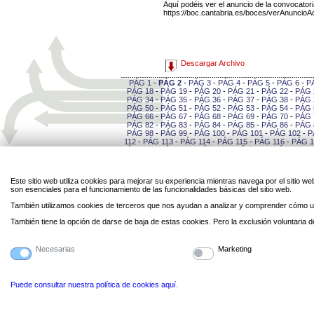
Aquí podéis ver el anuncio de la convocatori
https://boc.cantabria.es/boces/verAnuncio
Descargar Archivo
PÁG 1
-
PÁG 2
-
PÁG 3
-
PÁG 4
-
PÁG 5
-
PÁG 6
-
P
PÁG 18
-
PÁG 19
-
PÁG 20
-
PÁG 21
-
PÁG 22
-
PÁG 
PÁG 34
-
PÁG 35
-
PÁG 36
-
PÁG 37
-
PÁG 38
-
PÁG 
PÁG 50
-
PÁG 51
-
PÁG 52
-
PÁG 53
-
PÁG 54
-
PÁG 
PÁG 66
-
PÁG 67
-
PÁG 68
-
PÁG 69
-
PÁG 70
-
PÁG 
PÁG 82
-
PÁG 83
-
PÁG 84
-
PÁG 85
-
PÁG 86
-
PÁG 
PÁG 98
-
PÁG 99
-
PÁG 100
-
PÁG 101
-
PÁG 102
-
P
112
-
PÁG 113
-
PÁG 114
-
PÁG 115
-
PÁG 116
-
PÁG 1
PÁG 127
-
PÁG 128
-
PÁG 129
-
PÁG 130
-
PÁG 131
-
141
-
PÁG 142
-
PÁG 143
-
PÁG 144
-
PÁG 145
-
PÁG 
-
PÁG 156
-
PÁG 157
-
PÁG 158
-
PÁG 159
-
PÁG 16
PÁG 170
-
PÁG 171
-
PÁG 172
-
PÁG 173
-
PÁG 174
-
Este sitio web utiliza cookies para mejorar su experiencia mientras navega por el sitio
184
-
PÁG 185
-
PÁG 186
-
PÁG 187
-
PÁG 188
-
PÁG 
son esenciales para el funcionamiento de las funcionalidades básicas del sitio web.
-
PÁG 199
-
PÁG 200
-
PÁG 201
-
PÁG 202
-
PÁG 20
PÁG 213
-
PÁG 214
-
PÁG 215
-
PÁG 216
-
PÁG 217
-
También utilizamos cookies de terceros que nos ayudan a analizar y comprender cómo ut
227
-
PÁG 228
-
PÁG 229
-
PÁG 230
-
PÁG 231
-
PÁG 
-
PÁG 242
-
PÁG 243
-
PÁG 244
-
PÁG 245
-
PÁG 24
También tiene la opción de darse de baja de estas cookies. Pero la exclusión voluntaria
PÁG 256
-
PÁG 257
-
PÁG 258
-
PÁG 259
-
PÁG 260
-
270
-
PÁG 271
-
PÁG 272
-
PÁG 273
-
PÁG 274
-
PÁG 
Necesarias
Marketing
Legal
Privacidad
Personal
Contacto
Enlaces
Mapa
Directorio
Cookies
Puede consultar nuestra política de cookies aquí.